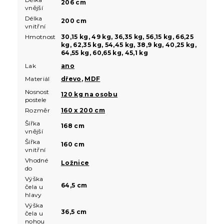
206 cm
vnější
Délka
200 cm
vnitřní
Hmotnost
30,15 kg, 49 kg, 36,35 kg, 56,15 kg, 66,25
kg, 62,35 kg, 54,45 kg, 38,9 kg, 40,25 kg,
64,55 kg, 60,65 kg, 45,1 kg
Lak
ano
Materiál
dřevo
,
MDF
Nosnost
120 kg na osobu
postele
Rozměr
160 x 200 cm
Šířka
168 cm
vnější
Šířka
160 cm
vnitřní
Vhodné
Ložnice
do
Výška
64,5 cm
čela u
hlavy
Výška
36,5 cm
čela u
nohou