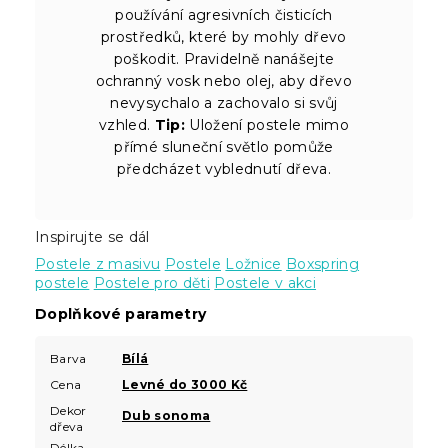
používání agresivních čisticích
prostředků, které by mohly dřevo
poškodit. Pravidelně nanášejte
ochranný vosk nebo olej, aby dřevo
nevysychalo a zachovalo si svůj
vzhled.
Tip:
Uložení postele mimo
přímé sluneční světlo pomůže
předcházet vyblednutí dřeva.
Inspirujte se dál
Postele z masivu
Postele
Ložnice
Boxspring
postele
Postele pro děti
Postele v akci
Doplňkové parametry
Barva
Bílá
Cena
Levné do 3000 Kč
Dekor
Dub sonoma
dřeva
Délka