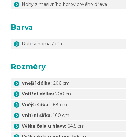
Nohy z masivního borovicového dřeva
Barva
Dub sonoma / bílá
Rozměry
Vnější délka:
206 cm
Vnitřní délka:
200 cm
Vnější šířka:
168 cm
Vnitřní šířka:
160 cm
Výška čela u hlavy:
64,5 cm
Výška čela u nohou:
36,5 cm