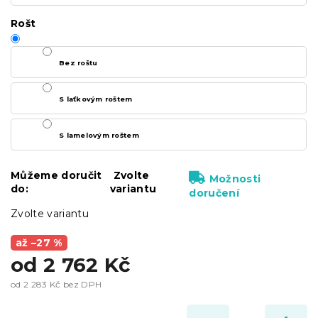
Rošt
Bez roštu
S laťkovým roštem
S lamelovým roštem
Můžeme doručit
Zvolte
Možnosti
do:
variantu
doručení
Zvolte variantu
až –27 %
od
2 762 Kč
od
2 283 Kč
bez DPH
Měrná
cena: