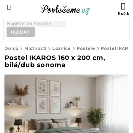
Přejít
N
na
K
obsah
HLEDAT
Domů
Místnosti
Ložnice
Postele
Postel IKAROS 160 x 200 cm,
bílá/dub sonoma