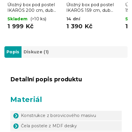
Úložný box pod postel
Úložný box pod postel
Úlo
IKAROS 200 cm, dub
IKAROS 159 cm, dub
150
sonoma
sonoma
Skladem
(>10 ks)
14 dní
Sk
1 999 Kč
1 390 Kč
1 
Popis
Diskuze (1)
Detailní popis produktu
Materiál
Konstrukce z borovicového masivu
Čela postele z MDF desky