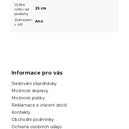
Výška
25 cm
roštu od
podlahy
Zobrazení
Ano
v AR
Z
á
p
Informace pro vás
a
t
Sledování objednávky
í
Možnosti dopravy
Možnosti platby
Reklamace a vrácení zboží
Kontakty
Obchodní podmínky
Ochrana osobních údajů