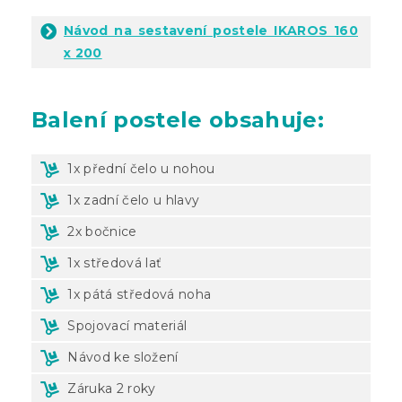
Návod na sestavení postele IKAROS 160
x 200
Balení
postele obsahuje:
1x přední čelo u nohou
1x zadní čelo u hlavy
2x bočnice
1x středová lať
1x pátá středová noha
Spojovací materiál
Návod ke složení
Záruka 2 roky