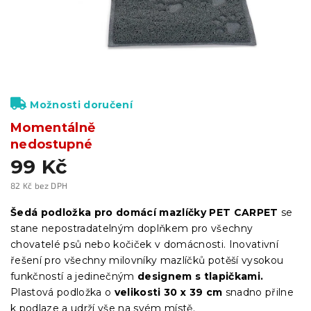
Možnosti doručení
Momentálně
nedostupné
99 Kč
82 Kč bez DPH
Měrná
cena:
Šedá podložka pro domácí mazlíčky PET CARPET
se
stane nepostradatelným doplňkem pro všechny
chovatelé psů nebo kočiček v domácnosti. Inovativní
řešení pro všechny milovníky mazlíčků potěší vysokou
funkčností a jedinečným
designem s tlapičkami.
Plastová podložka o
velikosti 30 x 39 cm
snadno přilne
k podlaze a udrží vše na svém místě.