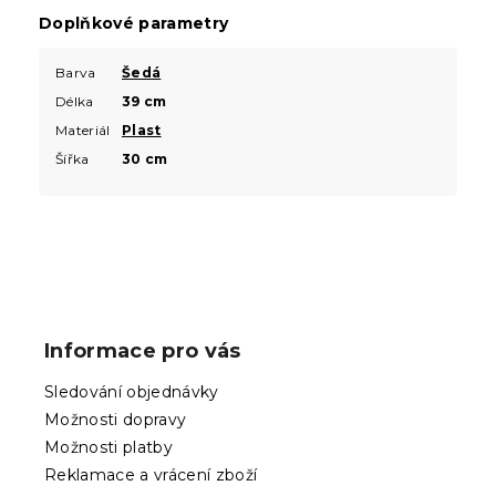
Doplňkové parametry
Barva
Šedá
Délka
39 cm
Materiál
Plast
Šířka
30 cm
Z
á
p
Informace pro vás
a
t
Sledování objednávky
í
Možnosti dopravy
Možnosti platby
Reklamace a vrácení zboží