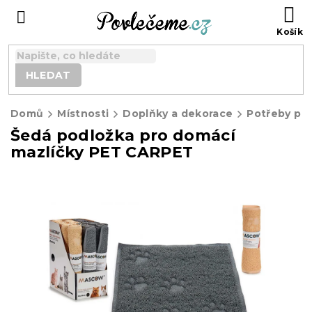
Přejít
N
na
K
obsah
HLEDAT
Domů
Místnosti
Doplňky a dekorace
Potřeby pro
Šedá podložka pro domácí
mazlíčky PET CARPET