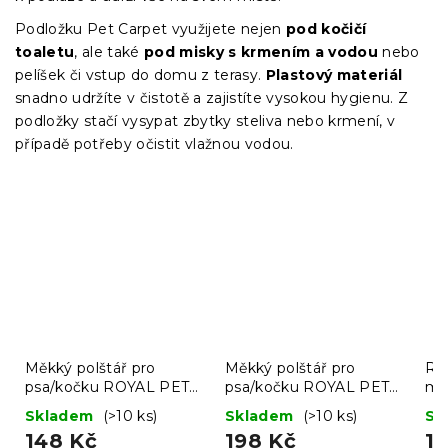
Podložku Pet Carpet využijete nejen
pod kočičí
toaletu
, ale také
pod misky s krmením a vodou
nebo
pelíšek či vstup do domu z terasy.
Plastový materiál
snadno udržíte v čistotě a zajistíte vysokou hygienu. Z
podložky stačí vysypat zbytky steliva nebo krmení, v
případě potřeby očistit vlažnou vodou.
Měkký polštář pro
Měkký polštář pro
Ru
psa/kočku ROYAL PET
psa/kočku ROYAL PET
ma
75x60 cm, černý
75x60 cm, vzorovaný
80
Skladem
(>10 ks)
Skladem
(>10 ks)
Sk
148 Kč
198 Kč
11