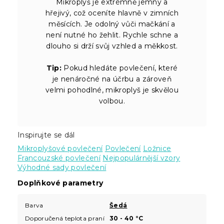
Mikroplyš je extrémně jemný a
hřejivý, což oceníte hlavně v zimních
měsících. Je odolný vůči mačkání a
není nutné ho žehlit. Rychle schne a
dlouho si drží svůj vzhled a měkkost.
Tip:
Pokud hledáte povlečení, které
je nenáročné na účrbu a zároveň
velmi pohodlné, mikroplyš je skvělou
volbou.
Inspirujte se dál
Mikroplyšové povlečení
Povlečení
Ložnice
Francouzské povlečení
Nejpopulárnější vzory
Výhodné sady povlečení
Doplňkové parametry
Barva
Šedá
Doporučená teplota praní
30 - 40 °C