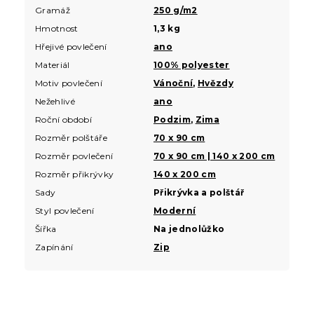
Gramáž
250 g/m2
Hmotnost
1,3 kg
Hřejivé povlečení
ano
Materiál
100% polyester
Motiv povlečení
Vánoční
,
Hvězdy
Nežehlivé
ano
Roční období
Podzim
,
Zima
Rozměr polštáře
70 x 90 cm
Rozměr povlečení
70 x 90 cm | 140 x 200 cm
Rozměr přikrývky
140 x 200 cm
Sady
Přikrývka a polštář
Styl povlečení
Moderní
Šířka
Na jednolůžko
Zapínání
Zip