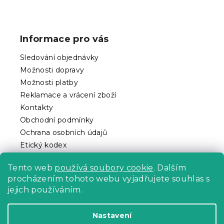
Z
á
p
Informace pro vás
a
t
Sledování objednávky
í
Možnosti dopravy
Možnosti platby
Reklamace a vrácení zboží
Kontakty
Obchodní podmínky
Ochrana osobních údajů
Etický kodex
Pro partnery
Tento web
používá soubory cookie
. Dalším
procházením tohoto webu vyjadřujete souhlas s
jejich používáním.
Vytvořil Shoptet Premium
Nastavení