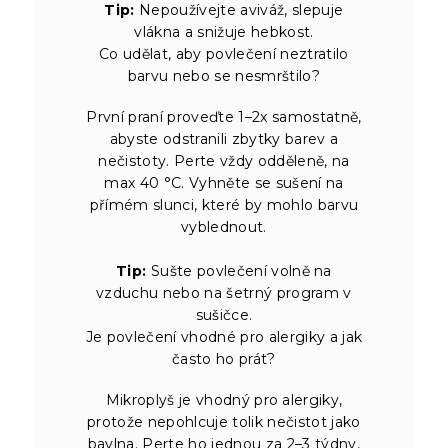
Tip:
Nepoužívejte aviváž, slepuje
vlákna a snižuje hebkost.
Co udělat, aby povlečení neztratilo
barvu nebo se nesmrštilo?
První praní proveďte 1–2x samostatně,
abyste odstranili zbytky barev a
nečistoty. Perte vždy odděleně, na
max 40 °C. Vyhněte se sušení na
přímém slunci, které by mohlo barvu
vyblednout.
Tip:
Sušte povlečení volně na
vzduchu nebo na šetrný program v
sušičce.
Je povlečení vhodné pro alergiky a jak
často ho prát?
Mikroplyš je vhodný pro alergiky,
protože nepohlcuje tolik nečistot jako
bavlna. Perte ho jednou za 2–3 týdny,