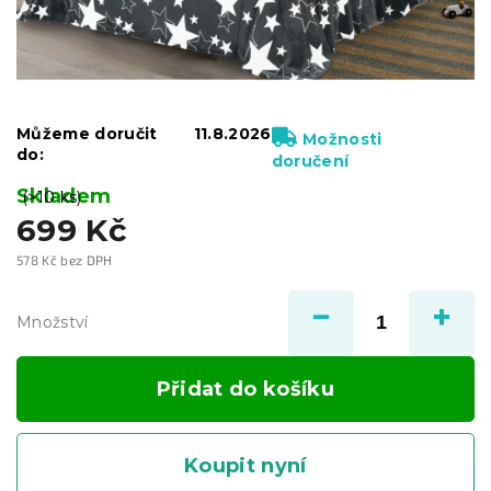
Můžeme doručit
11.8.2026
Možnosti
do:
doručení
Skladem
(>10 ks)
699 Kč
578 Kč bez DPH
Měrná
cena:
Množství
Přidat do košíku
Koupit nyní