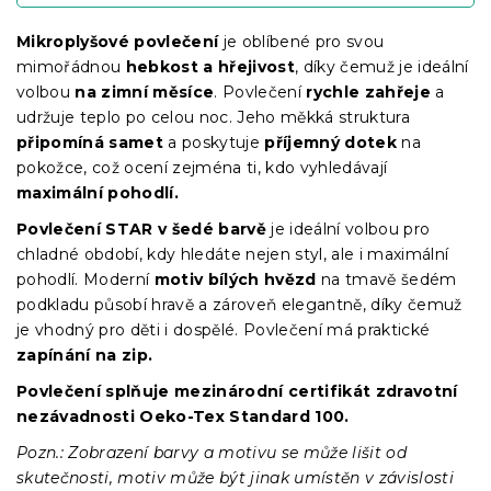
Mikroplyšové povlečení
je oblíbené pro svou
mimořádnou
hebkost a hřejivost
, díky čemuž je ideální
volbou
na zimní měsíce
. Povlečení
rychle zahřeje
a
udržuje teplo po celou noc. Jeho měkká struktura
připomíná samet
a poskytuje
příjemný dotek
na
pokožce, což ocení zejména ti, kdo vyhledávají
maximální pohodlí.
Povlečení STAR v šedé barvě
je ideální volbou pro
chladné období, kdy hledáte nejen styl, ale i maximální
pohodlí. Moderní
motiv bílých hvězd
na tmavě šedém
podkladu působí hravě a zároveň elegantně, díky čemuž
je vhodný pro děti i dospělé. Povlečení má praktické
zapínání na zip.
Povlečení splňuje mezinárodní certifikát zdravotní
nezávadnosti Oeko-Tex Standard 100.
Pozn.: Zobrazení barvy a motivu se může lišit od
skutečnosti, motiv může být jinak umístěn v závislosti