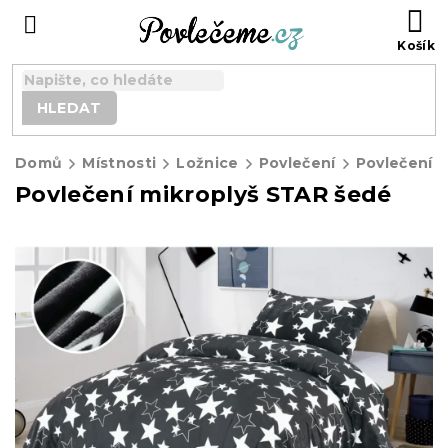
Přejít
N
na
K
obsah
HLEDAT
Domů
Místnosti
Ložnice
Povlečení
Povlečení m
Povlečení mikroplyš STAR šedé