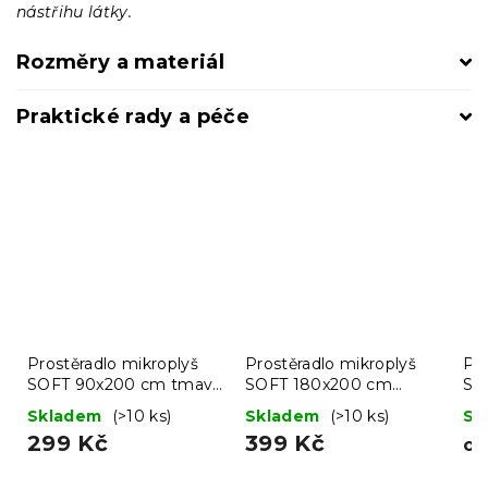
nástřihu látky.
Rozměry a materiál
Praktické rady a péče
Prostěradlo mikroplyš
Prostěradlo mikroplyš
Po
SOFT 90x200 cm tmavě
SOFT 180x200 cm
SN
šedé
tmavě šedé
PE
Skladem
(>10 ks)
Skladem
(>10 ks)
Sk
299 Kč
399 Kč
o