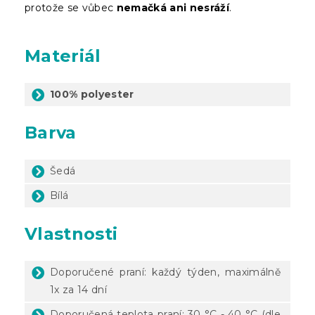
protože se vůbec
nemačká ani nesráží
.
Materiál
100% polyester
Barva
Šedá
Bílá
Vlastnosti
Doporučené praní: každý týden, maximálně
1x za 14 dní
Doporučená teplota praní: 30 °C - 40 °C (dle