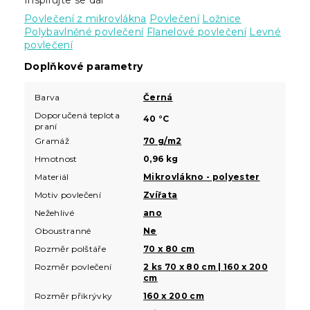
Povlečení z mikrovlákna
Povlečení
Ložnice
Polybavlněné povlečení
Flanelové povlečení
Levné
povlečení
Doplňkové parametry
Barva
Černá
Doporučená teplota
40 °C
praní
Gramáž
70 g/m2
Hmotnost
0,96 kg
Materiál
Mikrovlákno - polyester
Motiv povlečení
Zvířata
Nežehlivé
ano
Oboustranné
Ne
Rozměr polštáře
70 x 80 cm
Rozměr povlečení
2 ks 70 x 80 cm | 160 x 200
cm
Rozměr přikrývky
160 x 200 cm