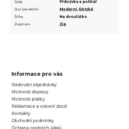
Sady
Přikrývka a polštář
Styl povlečení
Moderní
,
Dětské
Šířka
Na dvoulůžko
Zapínání
Zip
Z
á
p
Informace pro vás
a
t
Sledování objednávky
í
Možnosti dopravy
Možnosti platby
Reklamace a vrácení zboží
Kontakty
Obchodní podmínky
Ochrana osobních údajů