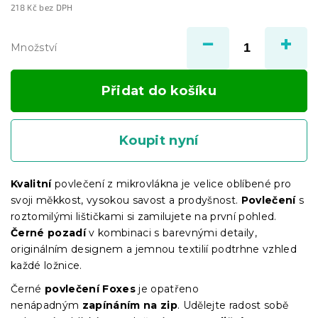
218 Kč bez DPH
Měrná
cena:
Množství
Přidat do košíku
Koupit nyní
Kvalitní
povlečení z mikrovlákna je velice oblíbené pro
svoji měkkost, vysokou savost a prodyšnost.
Povlečení
s
roztomilými lištičkami si zamilujete na první pohled.
Černé pozadí
v kombinaci s barevnými detaily,
originálním designem a jemnou textilií podtrhne vzhled
každé ložnice.
Černé
povlečení Foxes
je opatřeno
nenápadným
zapínáním
na zip
. Udělejte radost sobě