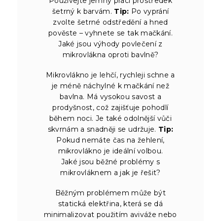
Používejte jemný prací prostředek
šetrný k barvám.
Tip:
Po vyprání
zvolte šetrné odstředění a hned
pověste – vyhnete se tak mačkání.
Jaké jsou výhody povlečení z
mikrovlákna oproti bavlně?
Mikrovlákno je lehčí, rychleji schne a
je méně náchylné k mačkání než
bavlna. Má vysokou savost a
prodyšnost, což zajišťuje pohodlí
během noci. Je také odolnější vůči
skvrnám a snadněji se udržuje.
Tip:
Pokud nemáte čas na žehlení,
mikrovlákno je ideální volbou.
Jaké jsou běžné problémy s
mikrovláknem a jak je řešit?
Běžným problémem může být
statická elektřina, která se dá
minimalizovat použitím aviváže nebo