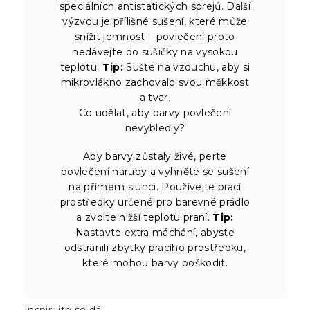
speciálních antistatických sprejů. Další
výzvou je přílišné sušení, které může
snížit jemnost – povlečení proto
nedávejte do sušičky na vysokou
teplotu.
Tip:
Sušte na vzduchu, aby si
mikrovlákno zachovalo svou měkkost
a tvar.
Co udělat, aby barvy povlečení
nevybledly?
Aby barvy zůstaly živé, perte
povlečení naruby a vyhněte se sušení
na přímém slunci. Používejte prací
prostředky určené pro barevné prádlo
a zvolte nižší teplotu praní.
Tip:
Nastavte extra máchání, abyste
odstranili zbytky pracího prostředku,
které mohou barvy poškodit.
Inspirujte se dál