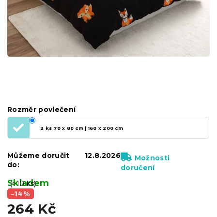
Rozměr povlečení
2 ks 70 x 80 cm | 160 x 200 cm
Můžeme doručit
12.8.2026
Možnosti
do:
doručení
Skladem
(>10 ks)
–14 %
264 Kč