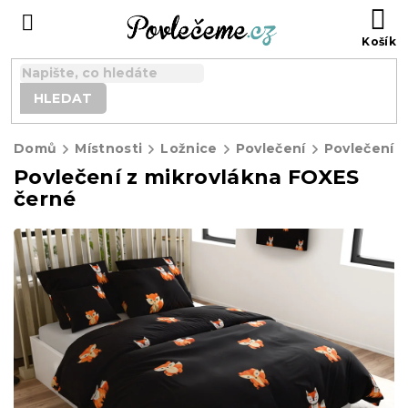
Přejít
N
na
K
obsah
HLEDAT
Domů
Místnosti
Ložnice
Povlečení
Povlečení z
Povlečení z mikrovlákna FOXES
černé