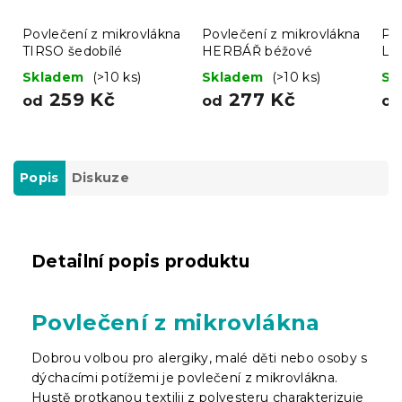
Povlečení z mikrovlákna
Povlečení z mikrovlákna
Po
TIRSO šedobílé
HERBÁŘ béžové
LI
ze
Skladem
(>10 ks)
Skladem
(>10 ks)
Sk
259 Kč
277 Kč
od
od
o
Popis
Diskuze
Detailní popis produktu
Povlečení z mikrovlákna
Dobrou volbou pro alergiky, malé děti nebo osoby s
dýchacími potížemi je povlečení z mikrovlákna.
Hustě protkanou textilii z polyesteru charakterizuje