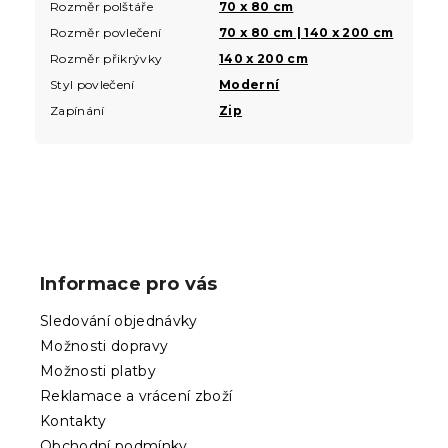
Rozměr polštáře
70 x 80 cm
Rozměr povlečení
70 x 80 cm | 140 x 200 cm
Rozměr přikrývky
140 x 200 cm
Styl povlečení
Moderní
Zapínání
Zip
Z
á
p
Informace pro vás
a
t
Sledování objednávky
í
Možnosti dopravy
Možnosti platby
Reklamace a vrácení zboží
Kontakty
Obchodní podmínky