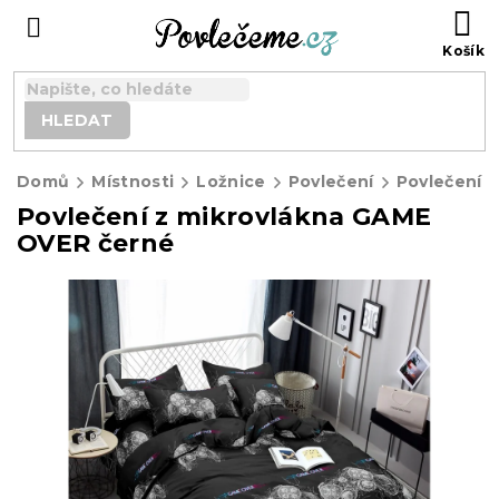
Přejít
N
na
K
obsah
HLEDAT
Domů
Místnosti
Ložnice
Povlečení
Povlečení z
Povlečení z mikrovlákna GAME
OVER černé