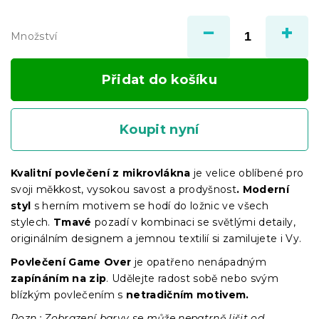
Měrná
cena:
Množství
Přidat do košíku
Koupit nyní
Kvalitní povlečení z mikrovlákna
je velice oblíbené pro
svoji měkkost, vysokou savost a prodyšnost
. Moderní
styl
s herním motivem se hodí do ložnic ve všech
stylech.
Tmavé
pozadí v kombinaci se světlými detaily,
originálním designem a jemnou textilií si zamilujete i Vy.
Povlečení Game Over
je opatřeno nenápadným
zapínáním
na zip
. Udělejte radost sobě nebo svým
blízkým povlečením s
netradičním motivem.
Pozn.: Zobrazení barvy se může nepatrně lišit od