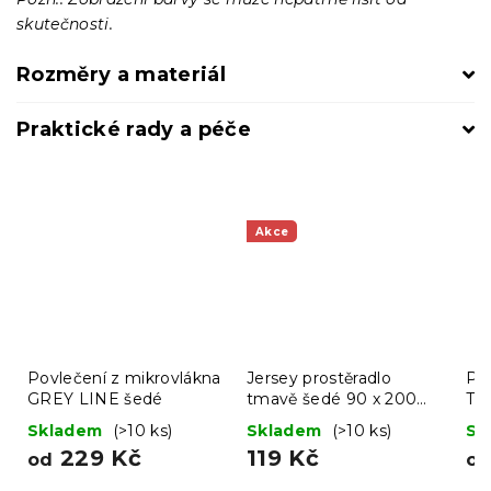
skutečnosti.
Rozměry a materiál
Praktické rady a péče
Akce
Povlečení z mikrovlákna
Jersey prostěradlo
Po
GREY LINE šedé
tmavě šedé 90 x 200
TI
cm
Skladem
(>10 ks)
Skladem
(>10 ks)
Sk
229 Kč
119 Kč
od
o