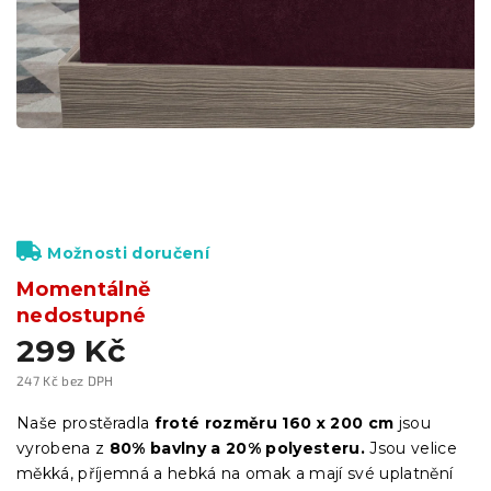
Možnosti doručení
Momentálně
nedostupné
299 Kč
247 Kč bez DPH
Měrná
cena:
Naše prostěradla
froté
rozměru 160 x 200 cm
jsou
vyrobena z
80
% bavlny a 20% polyesteru.
Jsou velice
měkká, příjemná a hebká na omak a mají své uplatnění