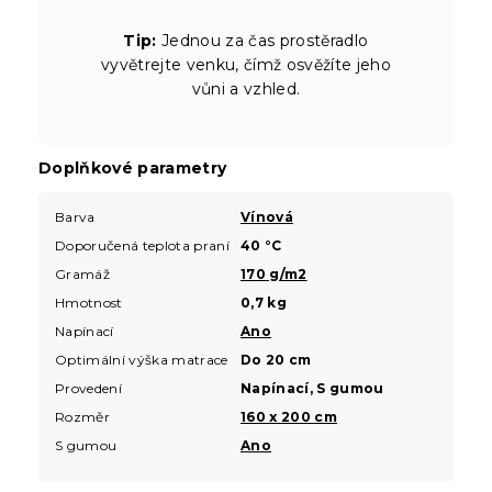
Tip:
Jednou za čas prostěradlo
vyvětrejte venku, čímž osvěžíte jeho
vůni a vzhled.
Doplňkové parametry
Barva
Vínová
Doporučená teplota praní
40 °C
Gramáž
170 g/m2
Hmotnost
0,7 kg
Napínací
Ano
Optimální výška matrace
Do 20 cm
Provedení
Napínací, S gumou
Rozměr
160 x 200 cm
S gumou
Ano