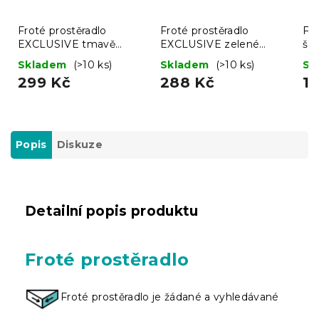
Froté prostěradlo
Froté prostěradlo
Fro
EXCLUSIVE tmavě
EXCLUSIVE zelené
še
modré 160x200 cm
160x200 cm
Skladem
(>10 ks)
Skladem
(>10 ks)
Sk
299 Kč
288 Kč
11
Popis
Diskuze
Detailní popis produktu
Froté prostěradlo
Froté prostěradlo je žádané a vyhledávané