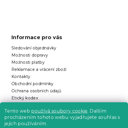
Z
á
p
Informace pro vás
a
t
Sledování objednávky
í
Možnosti dopravy
Možnosti platby
Reklamace a vrácení zboží
Kontakty
Obchodní podmínky
Ochrana osobních údajů
Etický kodex
Pro partnery
Tento web
používá soubory cookie
. Dalším
procházením tohoto webu vyjadřujete souhlas s
jejich používáním.