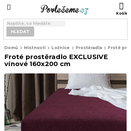
Přejít
N
na
K
obsah
HLEDAT
Domů
Místnosti
Ložnice
Prostěradla
Froté prostěradlo EXCLUSIVE
vínové 160x200 cm