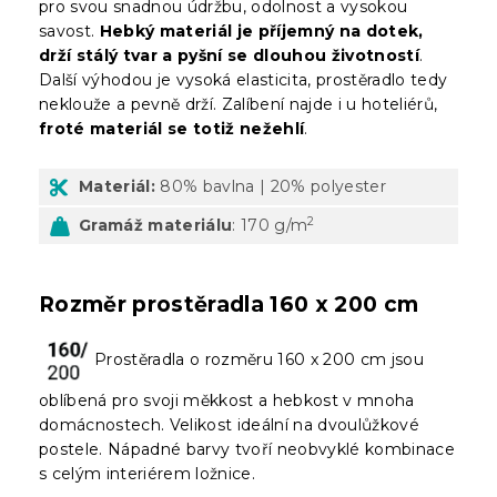
pro svou snadnou údržbu, odolnost a vysokou
savost.
Hebký materiál je příjemný na dotek,
drží stálý tvar a pyšní se dlouhou životností
.
Další výhodou je vysoká elasticita, prostěradlo tedy
neklouže a pevně drží. Zalíbení najde i u hoteliérů,
froté materiál se totiž nežehlí
.
Materiál:
80% bavlna | 20% polyester
2
Gramáž materiálu
: 170 g/m
Rozměr prostěradla 160 x 200 cm
Prostěradla o rozměru 160 x 200 cm jsou
oblíbená pro svoji měkkost a hebkost v mnoha
domácnostech. Velikost ideální na dvoulůžkové
postele. Nápadné barvy tvoří neobvyklé kombinace
s celým interiérem ložnice.