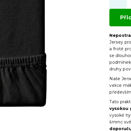
Při
Nepostra
Jersey pr
a froté pr
se dlouho
podmínek 
druhy pov
Naše Jers
velice mě
především
Tato prakt
vysokou 
vysoké hyg
šmrnc své
doporuču