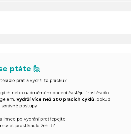
se ptáte 🙋
ěradlo prát a vydrží to pračku?
rgiích nebo nadměrném pocení častěji. Prostěradlo
 gelem.
Vydrží více než 200 pracích cyklů
, pokud
 správné postupy.
 ihned po vyprání protřepejte.
uset prostěradlo žehlit?