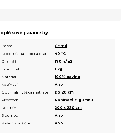
oplňkové parametry
Barva
Černá
Doporučená teplota praní
40 °C
Gramáž
170 g/m2
Hmotnost
1 kg
Materiál
100% bavlna
Napínací
Ano
Optimální výška matrace
Do 20 cm
Provedení
Napínací, S gumou
Rozměr
200 x 220 cm
S gumou
Ano
Sušení v sušičce
Ano