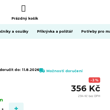
Prázdný košík
NÁKUPNÍ
KOŠÍK
čníky a osušky
Přikrývka a polštář
Potřeby pro ma
oručit do:
11.8.2026
Možnosti doručení
–3 %
356 Kč
294 Kč bez DPH
em
Měrn
cena: