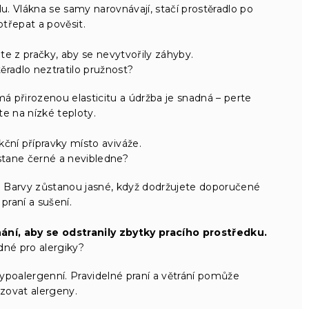
. Vlákna se samy narovnávají, stačí prostěradlo po
otřepat a pověsit.
e z pračky, aby se nevytvořily záhyby.
ěradlo neztratilo pružnost?
má přirozenou elasticitu a údržba je snadná – perte
te na nízké teploty.
ční přípravky místo aviváže.
stane černé a nevibledne?
ě. Barvy zůstanou jasné, když dodržujete doporučené
 praní a sušení.
hání, aby se odstranily zbytky pracího prostředku.
dné pro alergiky?
hypoalergenní. Pravidelné praní a větrání pomůže
zovat alergeny.