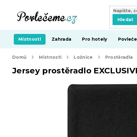
Přejít
na
obsah
Hledat
Místnosti
Zahrada
Pro hotely
Povleče
Domů
Místnosti
Ložnice
Prostěradla
Jersey prostěradlo EXCLUSIV