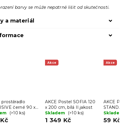
razení barvy se může nepatrně lišit od skutečnosti.
y a materiál
nformace
Akce
Akce
 prostěradlo
AKCE Postel SOFIA 120
AKCE Podsedá
SIVE černé 90 x
x 200 cm, bílá II.jakost
STANDARD 
cm
dem
(>10 ks)
Skladem
(>10 ks)
II. jakost
Skladem
(3
 Kč
1 349 Kč
59 Kč