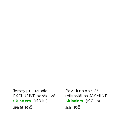
Jersey prostěradlo
Povlak na polštář z
EXCLUSIVE hořčicové
mikrovlákna JASMINE
200 x 220 cm
Skladem
(>10 ks)
45x45 cm, světle šedý
Skladem
(>10 ks)
369 Kč
55 Kč