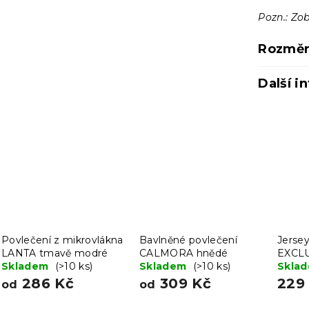
Pozn.: Zob
Rozměr
Další i
Povlečení z mikrovlákna
Bavlněné povlečení
Jersey
LANTA tmavě modré
CALMORA hnědé
EXCLU
Skladem
(>10 ks)
Skladem
(>10 ks)
200 
Skla
286 Kč
309 Kč
229
od
od