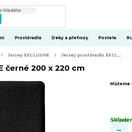
ní
Prostěradla
Deky a přehozy
Postele
Ru
Jersey EXCLUSIVE
Jersey prostěradlo EXCLUSIVE černé 200 x 220 cm
E černé 200 x 220 cm
Můžeme d
Sklad
(>10 ks)