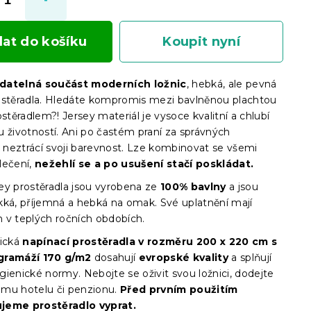
dat do košíku
Koupit nyní
datelná součást moderních ložnic
, hebká, ale pevná
ostěradla. Hledáte kompromis mezi bavlněnou plachtou
ostěradlem?! Jersey materiál je vysoce kvalitní a chlubí
u životností. Ani po častém praní za správných
neztrácí svoji barevnost. Lze kombinovat se všemi
lečení,
nežehlí se a po usušení stačí poskládat.
ey prostěradla jsou vyrobena ze
100% bavlny
a jsou
kká, příjemná a hebká na omak. Své uplatnění mají
 v teplých ročních obdobích.
ická
napínací prostěradla
v
rozměru 200 x 220 cm s
gramáží 170 g/m2
dosahují
evropské kvality
a splňují
ienické normy. Nebojte se oživit svou ložnici, dodejte
mu hotelu či penzionu.
Před prvním použitím
jeme prostěradlo vyprat.