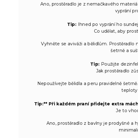
Ano, prostěradlo je z nemačkavého materiálu
vyprání pr
Tip:
Ihned po vyprání ho sundejt
Co udělat, aby prost
Vyhněte se aviváži a bělidlům. Prostěradlo 
šetrně a suš
Tip:
Použijte dezinfek
Jak prostěradlo zů
Nepoužívejte bělidla a peru pravidelně šetrn
teploty
Tip:** Při každém praní přidejte extra mác
Je to vho
Ano, prostěradlo z bavlny je prodyšné a 
minimali