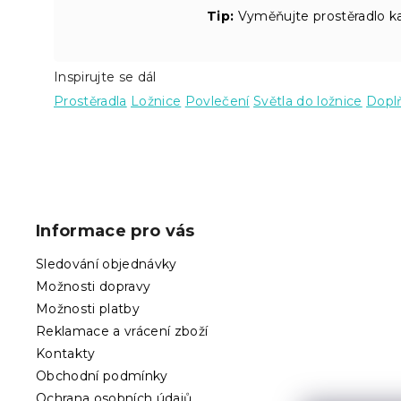
Tip:
Vyměňujte prostěradlo kaž
Inspirujte se dál
Prostěradla
Ložnice
Povlečení
Světla do ložnice
Doplň
Z
á
p
Informace pro vás
a
t
Sledování objednávky
í
Možnosti dopravy
Možnosti platby
Reklamace a vrácení zboží
Kontakty
Obchodní podmínky
Ochrana osobních údajů