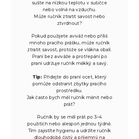
sušte na nízkou teplotu v sušičce
nebo volně na vzduchu.
Může ručník ztratit savost nebo
ztvrdnout?
Pokud použijete aviváž nebo příliš
mnoho pracího prášku, může ručník
ztratit savost, protože se vlákna obalí.
Praní bez aviváže a protřepání po
praní udržuje ručník měkký a savý.
Tip:
Přidejte do praní ocet, který
pomůže odstranit zbytky pracího
prostředku.
Jak často bych měl ručník měnit nebo
prát?
Ručník by se měl prát po 3–4
použitích nebo alespoň jednou týdně.
Tím zajistíte hygienu a udržíte ručník
dlouhodobě čistý a příjemný na