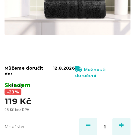
Můžeme doručit
12.8.2026
Možnosti
do:
doručení
Skladem
(>10 ks)
–23 %
119 Kč
98 Kč bez DPH
Měrná
cena:
Množství