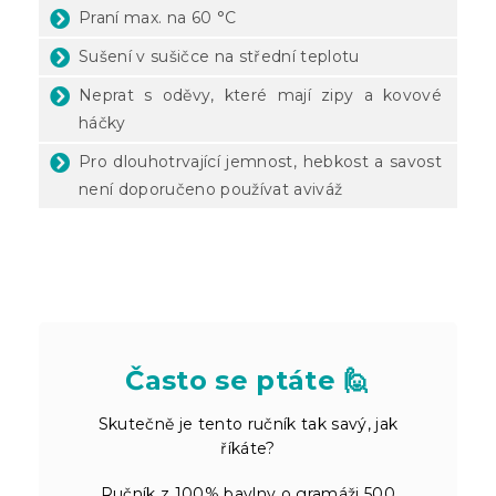
Praní max. na 60 °C
Sušení v sušičce na střední teplotu
Neprat s oděvy, které mají zipy a kovové
háčky
Pro dlouhotrvající jemnost, hebkost a savost
není doporučeno používat aviváž
Často se ptáte 🙋
Skutečně je tento ručník tak savý, jak
říkáte?
Ručník z 100% bavlny o gramáži 500