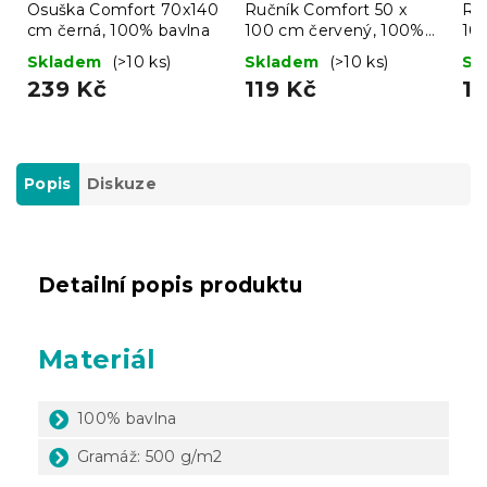
Osuška Comfort 70x140
Ručník Comfort 50 x
Ru
cm černá, 100% bavlna
100 cm červený, 100%
10
bavlna
10
Skladem
(>10 ks)
Skladem
(>10 ks)
Sk
239 Kč
119 Kč
11
Popis
Diskuze
Detailní popis produktu
Materiál
100% bavlna
Gramáž: 500 g/m2