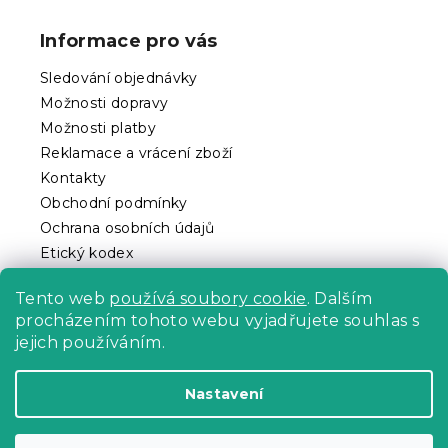
á
p
Informace pro vás
a
t
Sledování objednávky
í
Možnosti dopravy
Možnosti platby
Reklamace a vrácení zboží
Kontakty
Obchodní podmínky
Ochrana osobních údajů
Etický kodex
Pro partnery
Tento web
používá soubory cookie
. Dalším
procházením tohoto webu vyjadřujete souhlas s
jejich používáním.
Vytvořil Shoptet Premium
Nastavení
Copyright 2026
Povlečeme.cz
. Všechna práva