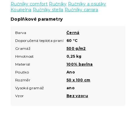
Ručníky comfort
Ručníky
Ručníky a osušky
Koupelna
Ručníky stella
Ručníky carrara
Doplňkové parametry
Barva
Černá
Doporučená teplota praní
60 °C
Gramáž
500 g/m2
Hmotnost
0,25 kg
Materiál
100% bavlna
Poutko
Ano
Rozměr
50 x 100 cm
Vysoká gramáž
ano
Vzor
Bez vzoru
Z