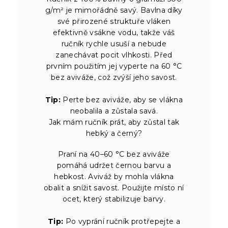
g/m² je mimořádně savý. Bavlna díky
své přirozené struktuře vláken
efektivně vsákne vodu, takže váš
ručník rychle usuší a nebude
zanechávat pocit vlhkosti. Před
prvním použitím jej vyperte na 60 °C
bez aviváže, což zvýší jeho savost.
Tip:
Perte bez aviváže, aby se vlákna
neobalila a zůstala savá.
Jak mám ručník prát, aby zůstal tak
hebký a černý?
Praní na 40–60 °C bez aviváže
pomáhá udržet černou barvu a
hebkost. Aviváž by mohla vlákna
obalit a snížit savost. Použijte místo ní
ocet, který stabilizuje barvy.
Tip:
Po vyprání ručník protřepejte a