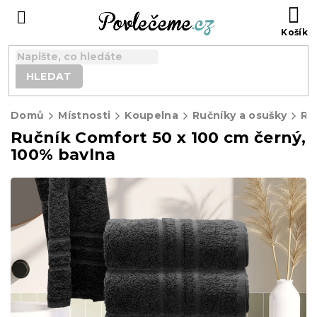
Přejít
N
na
K
obsah
HLEDAT
Domů
Místnosti
Koupelna
Ručníky a osušky
Ru
Ručník Comfort 50 x 100 cm černý,
100% bavlna