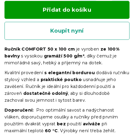
Přidat do košíku
Koupit nyní
Ručník COMFORT 50 x 100 cm
je vyroben
ze 100%
bavlny
s vysokou
gramáží 500 g/m²
, díky čemuž je
mimořádně savý, hebký a příjemný na dotek.
Kvalitní provedení
s elegantní bordurou
dodává ručníku
stylový vzhled a
praktické poutko
usnadňuje jeho
zavěšení. Ručník je ideální pro každodenní použití a
zároveň
dostatečně odolný
, aby si dlouhodobě
zachoval svou jemnost i sytost barev.
Doporučení:
Pro optimální savost a nadýchanost
vláken, doporučujeme osušky a ručníky před prvním
použitím dvakrát vyprat
bez
použití
aviváže
při
maximální teplotě
60 °C
. Výrobky není třeba žehlit.