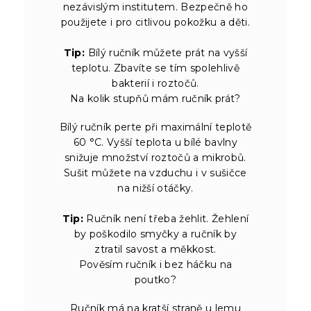
nezávislým institutem. Bezpečně ho
použijete i pro citlivou pokožku a děti.
Tip:
Bílý ručník můžete prát na vyšší
teplotu. Zbavíte se tím spolehlivě
bakterií i roztočů.
Na kolik stupňů mám ručník prát?
Bílý ručník perte při maximální teplotě
60 °C. Vyšší teplota u bílé bavlny
snižuje množství roztočů a mikrobů.
Sušit můžete na vzduchu i v sušičce
na nižší otáčky.
Tip:
Ručník není třeba žehlit. Žehlení
by poškodilo smyčky a ručník by
ztratil savost a měkkost.
Pověsím ručník i bez háčku na
poutko?
Ručník má na kratší straně u lemu