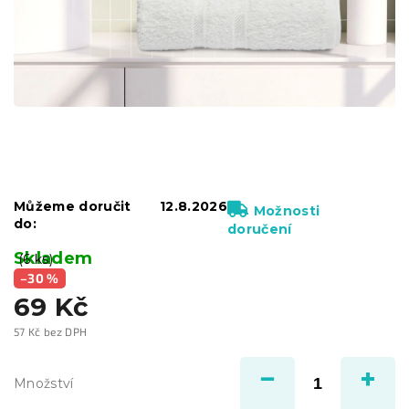
Můžeme doručit
12.8.2026
Možnosti
do:
doručení
Skladem
(6 ks)
–30 %
69 Kč
57 Kč bez DPH
Měrná
cena:
Množství