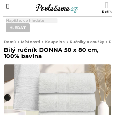
Přejít
N
na
K
obsah
HLEDAT
Domů
Místnosti
Koupelna
Ručníky a osušky
Ru
Bílý ručník DONNA 50 x 80 cm,
100% bavlna