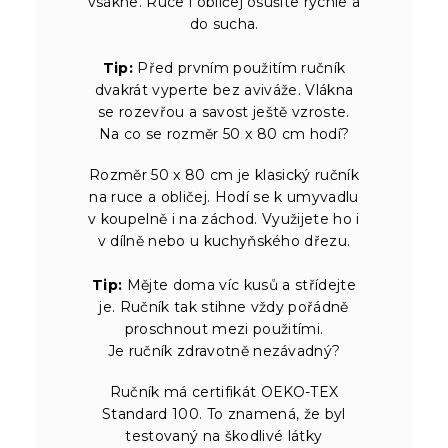
vsákne. Ruce i obličej osušíte rychle a
do sucha.
Tip:
Před prvním použitím ručník
dvakrát vyperte bez aviváže. Vlákna
se rozevřou a savost ještě vzroste.
Na co se rozměr 50 x 80 cm hodí?
Rozměr 50 x 80 cm je klasický ručník
na ruce a obličej. Hodí se k umyvadlu
v koupelně i na záchod. Využijete ho i
v dílně nebo u kuchyňského dřezu.
Tip:
Mějte doma víc kusů a střídejte
je. Ručník tak stihne vždy pořádně
proschnout mezi použitími.
Je ručník zdravotně nezávadný?
Ručník má certifikát OEKO-TEX
Standard 100. To znamená, že byl
testovaný na škodlivé látky