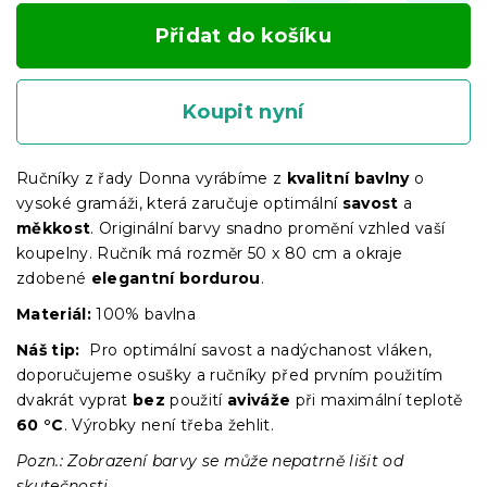
Přidat do košíku
Koupit nyní
Ručníky z řady Donna vyrábíme z
kvalitní bavlny
o
vysoké gramáži, která zaručuje optimální
savost
a
měkkost
. Originální barvy snadno promění vzhled vaší
koupelny. Ručník má rozměr 50 x 80 cm a okraje
zdobené
elegantní bordurou
.
Materiál:
100% bavlna
Náš tip:
Pro optimální savost a nadýchanost vláken,
doporučujeme osušky a ručníky před prvním použitím
dvakrát vyprat
bez
použití
aviváže
při maximální teplotě
60 °C
. Výrobky není třeba žehlit.
Pozn.: Zobrazení barvy se může nepatrně lišit od
skutečnosti.