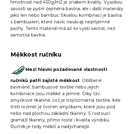
hmotnost nad 450g/m2 je znakem kvality. Vysokou
savostí se pyšní zejména bavlna, ale i další materiály
jako len nebo bambus. Skvělou kombinací je bavlna
s bambusem, které navíc nasávají nepříjemné
pachy. Tento materiál má až 4x vyšší savost, než
samotná bavlna.
Měkkost ručníku
Mezi hlavní požadované vlastnosti
ručníků patři zajisté měkkost
. Oblíbené
bavlněné, bambusové textilie nebo jejich
kombinace jsou měkké a jemné. Díky tzv.
smyčkové tkanině, což je trojrozměrná textilie, kde
třetí rozměr je tvořen smyčkami, které jsou pod
nebo nad plochou základní tkaniny. S rostoucí
gramáží tkaniny, přímo roste i kvalita výrobku.
Ručník je tedy měkčí a nadýchanější.