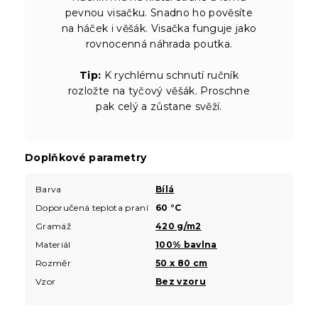
pevnou visačku. Snadno ho pověsíte
na háček i věšák. Visačka funguje jako
rovnocenná náhrada poutka.
Tip:
K rychlému schnutí ručník
rozložte na tyčový věšák. Proschne
pak celý a zůstane svěží.
Doplňkové parametry
Barva
Bílá
Doporučená teplota praní
60 °C
Gramáž
420 g/m2
Materiál
100% bavlna
Rozměr
50 x 80 cm
Vzor
Bez vzoru