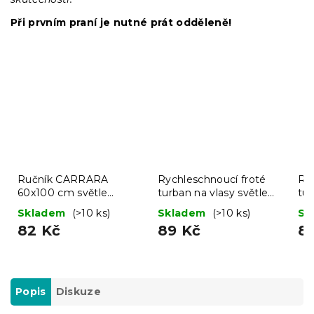
Při prvním praní je nutné prát odděleně!
Ručník CARRARA
Rychleschnoucí froté
Ry
60x100 cm světle
turban na vlasy světle
tur
hnědý, 100% bavlna
šedý, 100% bavlna
mo
Skladem
(>10 ks)
Skladem
(>10 ks)
Sk
82 Kč
89 Kč
8
Popis
Diskuze