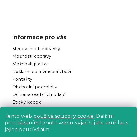
Z
á
p
Informace pro vás
a
t
Sledování objednávky
í
Možnosti dopravy
Možnosti platby
Reklamace a vrácení zboží
Kontakty
Obchodní podmínky
Ochrana osobních údajů
Etický kodex
Pro partnery
Tento web
používá soubory cookie
. Dalším
procházením tohoto webu vyjadřujete souhlas s
jejich používáním.