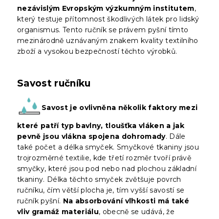
nezávislým Evropským výzkumným institutem
,
který testuje přítomnost škodlivých látek pro lidský
organismus. Tento ručník se právem pyšní tímto
mezinárodně uznávaným znakem kvality textilního
zboží a vysokou bezpečností těchto výrobků.
Savost ručníku
Savost je ovlivněna několik faktory mezi
které patří typ bavlny, tloušťka vláken a jak
pevně jsou vlákna spojena dohromady
. Dále
také počet a délka smyček. Smyčkové tkaniny jsou
trojrozměrné textilie, kde třetí rozměr tvoří právě
smyčky, které jsou pod nebo nad plochou základní
tkaniny. Délka těchto smyček zvětšuje povrch
ručníku, čím větší plocha je, tím vyšší savostí se
ručník pyšní.
Na absorbování vlhkosti má také
vliv gramáž materiálu
, obecně se udává, že