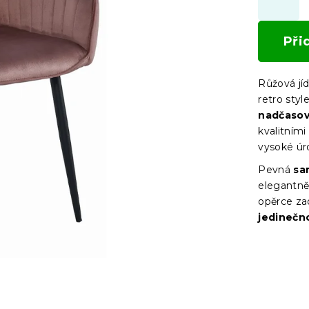
Při
Růžová jí
retro styl
nadčasov
kvalitními
vysoké úr
Pevná
sa
elegantně
opěrce za
jedinečn