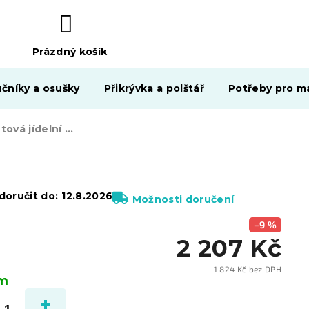
Prázdný košík
NÁKUPNÍ
KOŠÍK
čníky a osušky
Přikrývka a polštář
Potřeby pro ma
Růžová sametová jídelní židle SOLDEN
oručit do:
12.8.2026
Možnosti doručení
–9 %
2 207 Kč
1 824 Kč bez DPH
em
Měrn
cena: