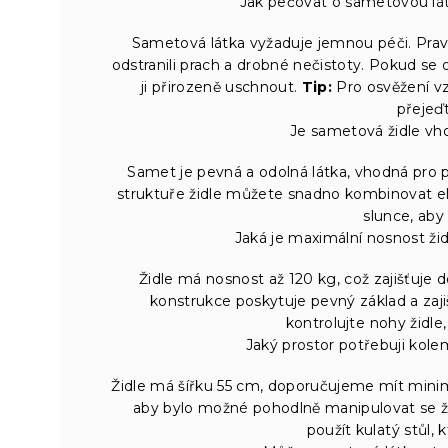
Jak pečovat o sametovou látk
Sametová látka vyžaduje jemnou péči. Pravi
odstranili prach a drobné nečistoty. Pokud se 
ji přirozeně uschnout.
Tip:
Pro osvěžení vz
přejeď
Je sametová židle vh
Samet je pevná a odolná látka, vhodná pro pr
struktuře židle můžete snadno kombinovat el
slunce, aby
Jaká je maximální nosnost žid
Židle má nosnost až 120 kg, což zajišťuje d
konstrukce poskytuje pevný základ a zaji
kontrolujte nohy židle,
Jaký prostor potřebuji kole
Židle má šířku 55 cm, doporučujeme mít minim
aby bylo možné pohodlně manipulovat se ž
použít kulatý stůl, 