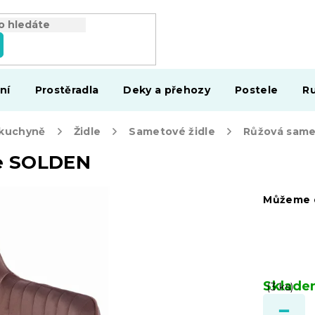
ní
Prostěradla
Deky a přehozy
Postele
Ru
 kuchyně
Židle
Sametové židle
le SOLDEN
Můžeme d
Sklad
(3 ks)