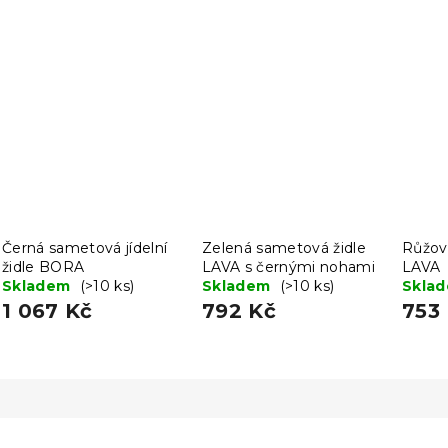
Černá sametová jídelní
Zelená sametová židle
Růžov
židle BORA
LAVA s černými nohami
LAVA
Skladem
(>10 ks)
Skladem
(>10 ks)
Skla
1 067 Kč
792 Kč
753