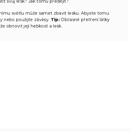
it svůj lesk? Jak tomu předejít?
nímu světlu může samet zbavit lesku. Abyste tomu
ky nebo použijte závěsy.
Tip:
Občasné přetření látky
obnovit její hebkost a lesk.