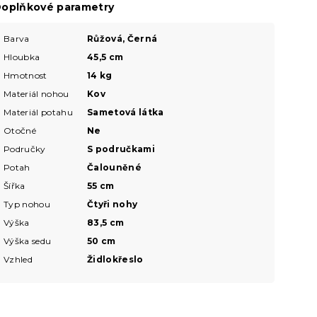
oplňkové parametry
Barva
Růžová, Černá
Hloubka
45,5 cm
Hmotnost
14 kg
Materiál nohou
Kov
Materiál potahu
Sametová látka
Otočné
Ne
Područky
S područkami
Potah
Čalouněné
Šířka
55 cm
Typ nohou
Čtyři nohy
Výška
83,5 cm
Výška sedu
50 cm
Vzhled
Židlokřeslo