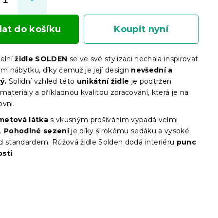
dat do košíku
Koupit nyní
delní
židle SOLDEN
se ve své stylizaci nechala inspirovat
em nábytku, díky čemuž je její design
nevšední a
ý.
Solidní vzhled této
unikátní židle
je podtržen
 materiály a příkladnou kvalitou zpracování, která je na
ovni.
metová látka
s vkusným prošíváním vypadá velmi
.
Pohodlné sezení
je díky širokému sedáku a vysoké
d standardem. Růžová židle Solden dodá interiéru
punc
osti
.