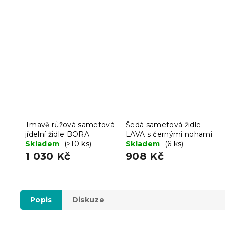
Tmavě růžová sametová
Šedá sametová židle
jídelní židle BORA
LAVA s černými nohami
Skladem
(>10 ks)
Skladem
(6 ks)
1 030 Kč
908 Kč
Popis
Diskuze