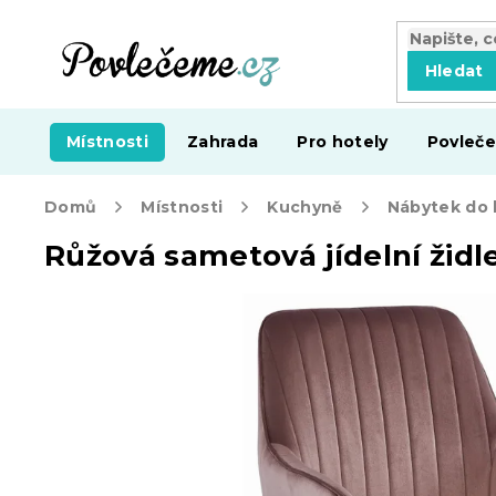
Přejít
na
obsah
Hledat
Místnosti
Zahrada
Pro hotely
Povleče
Domů
Místnosti
Kuchyně
Nábytek do
Růžová sametová jídelní žid