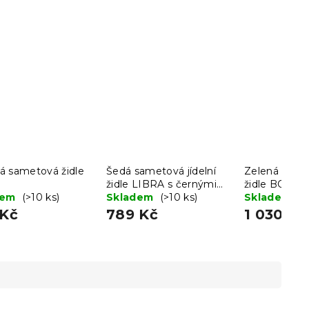
á sametová židle
Šedá sametová jídelní
Zelená samet
židle LIBRA s černými
židle BORA
dem
(>10 ks)
nohami
Skladem
(>10 ks)
Skladem
(>
 Kč
789 Kč
1 030 Kč