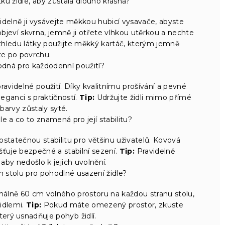
u židle, aby zůstala dlouho krásná?
delně ji vysávejte měkkou hubicí vysavače, abyste
objeví skvrna, jemně ji otřete vlhkou utěrkou a nechte
hledu látky použijte měkký kartáč, kterým jemně
te po povrchu.
odná pro každodenní použití?
avidelné použití. Díky kvalitnímu prošívání a pevné
eganci s praktičností.
Tip:
Udržujte židli mimo přímé
 barvy zůstaly syté.
le a co to znamená pro její stabilitu?
ostatečnou stabilitu pro většinu uživatelů. Kovová
šťuje bezpečné a stabilní sezení.
Tip:
Pravidelně
 aby nedošlo k jejich uvolnění.
m stolu pro pohodlné usazení židle?
álně 60 cm volného prostoru na každou stranu stolu,
idlemi.
Tip:
Pokud máte omezený prostor, zkuste
který usnadňuje pohyb židlí.