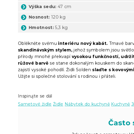
Výška sedu:
47 cm
Nosnost:
120 kg
Hmotnost:
5,3 kg
Oblékněte svému
interiéru nový kabát.
Tmavé barvy
skandinávským stylem,
jehož symbolem jsou světlo
přírody mnohé překvapí
vysokou funkčností, udrži
růžové barvě
se stane dokonalým kouskem do skand
zajistí vysoké pohodlí. Židli Solden
slaďte s kovovými
Užijte si společné stolování s rodinou i přáteli.
Inspirujte se dál
Sametové židle
Židle
Nábytek do kuchyně
Kuchyně
J
Často 