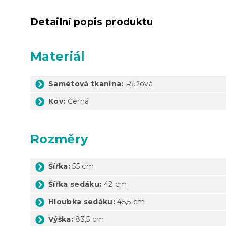
Detailní popis produktu
Materiál
Sametová tkanina:
Růžová
Kov:
Černá
Rozměry
Šířka:
55 cm
Šířka sedáku:
42 cm
Hloubka sedáku:
45,5 cm
Výška:
83,5 cm