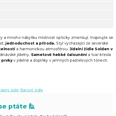
 a mnoho nábytku místnost opticky zmenšují. Inspirujte se
st,
jednoduchost a příroda.
Styl vycházející ze severské
telností
a harmonickou atmosférou.
Jídelní židle Solden v
inávské jídelny.
Sametově hebké čalounění
a tvar křesla
 prvky
v jídelně a doplňky v jemných pastelových tónech.
ídelní židle
Barové židle
se ptáte 🙋