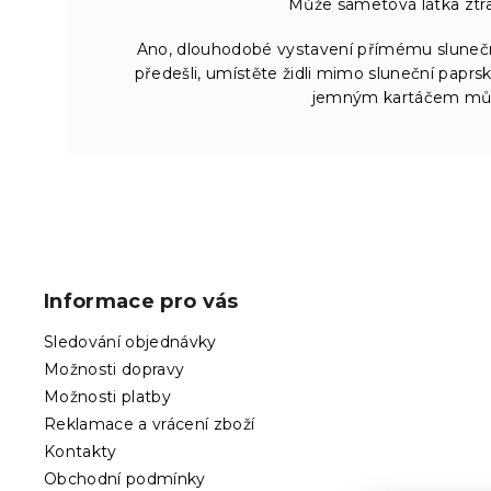
Může sametová látka ztrat
Ano, dlouhodobé vystavení přímému sluneč
předešli, umístěte židli mimo sluneční paprs
jemným kartáčem může 
Z
á
p
Informace pro vás
a
t
Sledování objednávky
í
Možnosti dopravy
Možnosti platby
Reklamace a vrácení zboží
Kontakty
Obchodní podmínky