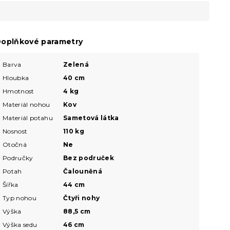
oplňkové parametry
Barva
Zelená
Hloubka
40 cm
Hmotnost
4 kg
Materiál nohou
Kov
Materiál potahu
Sametová látka
Nosnost
110 kg
Otočná
Ne
Područky
Bez područek
Potah
Čalouněná
Šířka
44 cm
Typ nohou
Čtyři nohy
Výška
88,5 cm
Výška sedu
46 cm