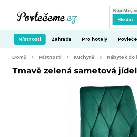
Přejít
na
obsah
Hledat
Místnosti
Zahrada
Pro hotely
Povleče
Domů
Místnosti
Kuchyně
Nábytek do
Tmavě zelená sametová jídel