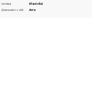
Vzhled
Klasická
Zobrazení v AR
Ano