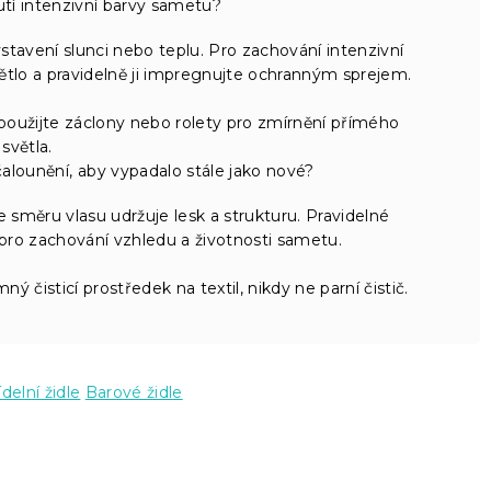
utí intenzivní barvy sametu?
vení slunci nebo teplu. Pro zachování intenzivní
ětlo a pravidelně ji impregnujte ochranným sprejem.
použijte záclony nebo rolety pro zmírnění přímého
světla.
čalounění, aby vypadalo stále jako nové?
měru vlasu udržuje lesk a strukturu. Pravidelné
pro zachování vzhledu a životnosti sametu.
ý čisticí prostředek na textil, nikdy ne parní čistič.
ídelní židle
Barové židle