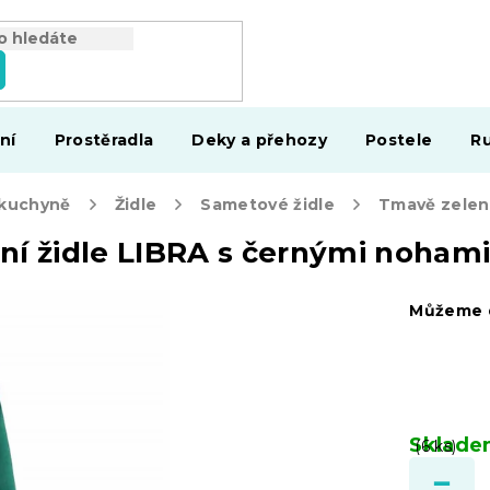
ní
Prostěradla
Deky a přehozy
Postele
Ru
 kuchyně
Židle
Sametové židle
ní židle LIBRA s černými noham
Můžeme d
Sklad
(6 ks)