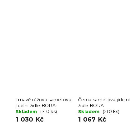
Tmavě růžová sametová
Černá sametová jídelní
jídelní židle BORA
židle BORA
Skladem
(>10 ks)
Skladem
(>10 ks)
1 030 Kč
1 067 Kč