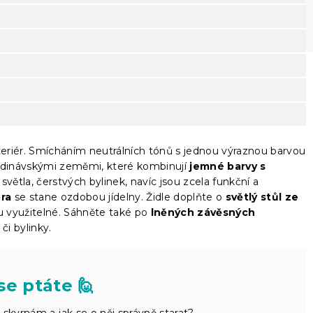
teriér. Smícháním neutrálních tónů s jednou výraznou barvou
andinávskými zeměmi, které kombinují
jemné barvy s
 světla, čerstvých bylinek, navíc jsou zcela funkční a
bra
se stane ozdobou jídelny. Židle doplňte o
světlý stůl ze
ou využitelné. Sáhněte také po
lněných závěsných
či bylinky.
se ptáte 🙋
skvrnám a jak se o něj správně starat?