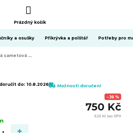
Prázdný košík
NÁKUPNÍ
KOŠÍK
čníky a osušky
Přikrývka a polštář
Potřeby pro ma
Tmavě zelená sametová jídelní židle LIBRA s černými nohami
i
oručit do:
10.8.2026
Možnosti doručení
–36 %
750 Kč
620 Kč bez DPH
em
Měrn
cena: