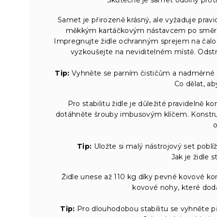
Samet je přirozeně krásný, ale vyžaduje prav
měkkým kartáčkovým nástavcem po směru vl
Impregnujte židle ochranným sprejem na čalou
vyzkoušejte na neviditelném místě. Odst
Tip:
Vyhněte se parním čističům a nadměrné v
Co dělat, ab
Pro stabilitu židle je důležité pravidelně 
dotáhněte šrouby imbusovým klíčem. Konstru
o
Tip:
Uložte si malý nástrojový set poblíž
Jak je židle s
Židle unese až 110 kg díky pevné kovové ko
kovové nohy, které dodáv
Tip:
Pro dlouhodobou stabilitu se vyhněte přet