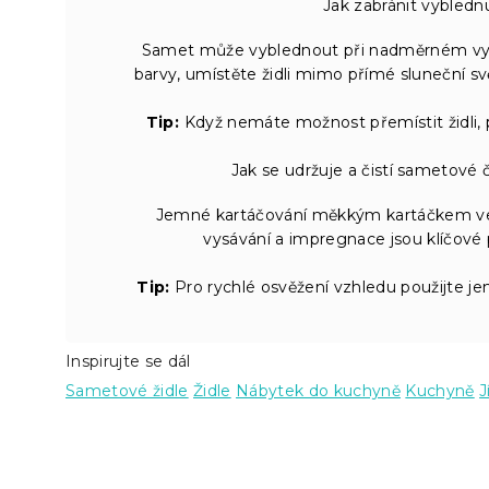
Jak zabránit vybledn
Samet může vyblednout při nadměrném vysta
barvy, umístěte židli mimo přímé sluneční sv
Tip:
Když nemáte možnost přemístit židli, 
Jak se udržuje a čistí sametové 
Jemné kartáčování měkkým kartáčkem ve s
vysávání a impregnace jsou klíčové 
Tip:
Pro rychlé osvěžení vzhledu použijte jemn
Inspirujte se dál
Sametové židle
Židle
Nábytek do kuchyně
Kuchyně
J
Z