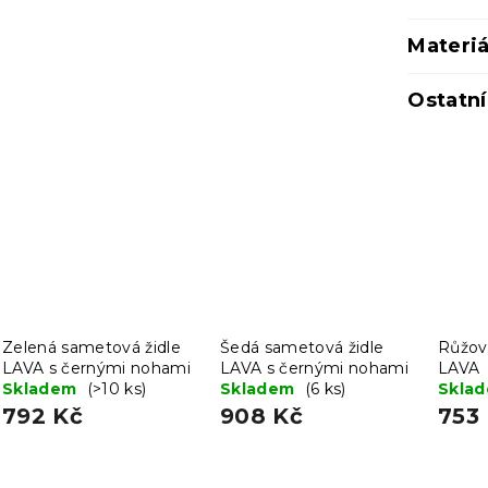
Materiá
Ostatn
Zelená sametová židle
Šedá sametová židle
Růžov
LAVA s černými nohami
LAVA s černými nohami
LAVA
Skladem
(>10 ks)
Skladem
(6 ks)
Skla
792 Kč
908 Kč
753