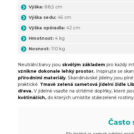
Výška:
88,5 cm
Výška sedu:
46 cm
Výška opěradla:
42 cm
Hmotnost:
4 kg
Nosnost:
110 kg
Neutrální barvy jsou
skvělým základem
pro každý in
vznikne dokonale lehký prostor.
Inspirujte se sk
přírodními materiály
. Skandinávské jídelny jsou plné
praktické.
Tmavě zelená sametová jídelní židle Li
dřeva.
V jídelně vsaďte na střídmé doplňky, které js
květináčích,
do kterých umístíte stálezelené rostliny 
Často 
Skutečně je samet odolný proti 