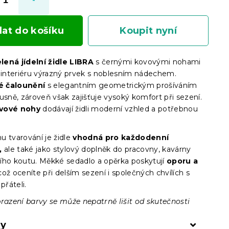
dat do košíku
Koupit nyní
ená jídelní židle LIBRA
s černými kovovými nohami
o interiéru výrazný prvek s noblesním nádechem.
 čalounění
s elegantním geometrickým prošíváním
usně, zároveň však zajišťuje vysoký komfort při sezení.
vové nohy
dodávají židli moderní vzhled a potřebnou
u tvarování je židle
vhodná pro každodenní
,
ale také jako stylový doplněk do pracovny, kavárny
ího koutu. Měkké sedadlo a opěrka poskytují
oporu a
ož oceníte při delším sezení i společných chvílích s
přáteli.
brazení barvy se může nepatrně lišit od skutečnosti
ry