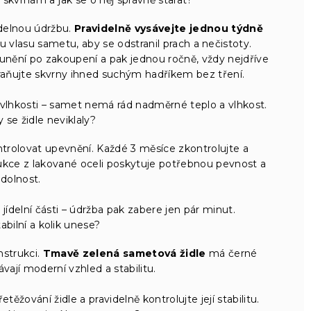
idelnou údržbu.
Pravidelně vysávejte jednou týdně
asu sametu, aby se odstranil prach a nečistoty.
nění po zakoupení a pak jednou ročně, vždy nejdříve
raňujte skvrny ihned suchým hadříkem bez tření.
lhkosti – samet nemá rád nadměrné teplo a vlhkost.
y se židle neviklaly?
kontrolovat upevnění. Každé 3 měsíce zkontrolujte a
kce z lakované oceli poskytuje potřebnou pevnost a
dolnost.
 jídelní části – údržba pak zabere jen pár minut.
tabilní a kolik unese?
nstrukci.
Tmavě zelená sametová židle
má černé
ají moderní vzhled a stabilitu.
ěžování židle a pravidelně kontrolujte její stabilitu.