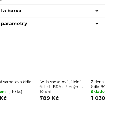
l a barva
í parametry
á sametová židle
Šedá sametová jídelní
Zelená samet
židle LIBRA s černými
židle BORA
dem
(>10 ks)
nohami
10 dní
Skladem
(>
 Kč
789 Kč
1 030 Kč