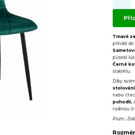
Při
Tmavě zel
přináší d
Sametové
působí lux
Černé ko
stabilitu.
Díky svém
stolování
nebo čtec
pohodlí,
c
rodinou či 
Pozn.: Zo
Rozmě