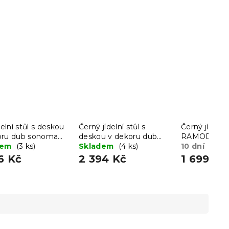
ídelní stůl s deskou
Černý jídelní stůl s
Černý jídelní 
oru dub sonoma
deskou v dekoru dub
RAMOD 100x
 80x80
dem
(3 ks)
zlatý craft MADO
Skladem
(4 ks)
mramorový 
10 dní
120x80
6 Kč
2 394 Kč
1 699 Kč