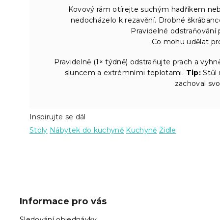
Kovový rám otírejte suchým hadříkem neb
nedocházelo k rezavění. Drobné škrábanc
Pravidelné odstraňování 
Co mohu udělat pro
Pravidelně (1× týdně) odstraňujte prach a vyh
sluncem a extrémními teplotami.
Tip:
Stůl 
zachoval svo
Inspirujte se dál
Stoly
Nábytek do kuchyně
Kuchyně
Židle
Z
á
p
Informace pro vás
a
t
Sledování objednávky