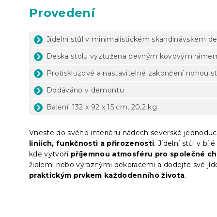
Provedení
Jídelní stůl v minimalistickém skandinávském d
Deska stolu vyztužena pevným kovovým ráme
Protiskluzové a nastavitelné zakončení nohou s
Dodáváno v demontu
Balení: 132 x 92 x 15 cm, 20,2 kg
Vneste do svého interiéru nádech severské jednoduch
liniích, funkčnosti a přirozenosti
. Jídelní stůl v b
kde vytvoří
příjemnou atmosféru pro společné chví
židlemi nebo výraznými dekoracemi a dodejte své jídel
praktickým prvkem každodenního života
.