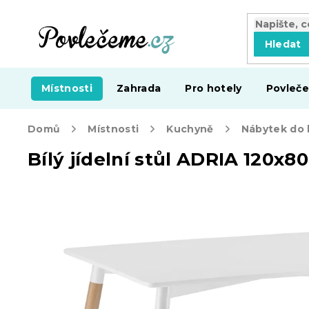
Přejít
na
obsah
Hledat
Místnosti
Zahrada
Pro hotely
Povleče
Domů
Místnosti
Kuchyně
Nábytek do
Bílý jídelní stůl ADRIA 120x8