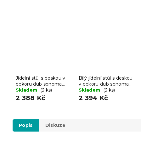
Jídelní stůl s deskou v
Bílý jídelní stůl s deskou
dekoru dub sonoma
v dekoru dub sonoma
UMEKO 120x80
Skladem
(3 ks)
MADO 120x80
Skladem
(3 ks)
2 388 Kč
2 394 Kč
Popis
Diskuze