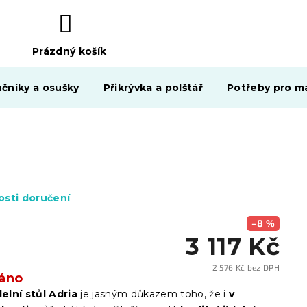
Prázdný košík
NÁKUPNÍ
KOŠÍK
čníky a osušky
Přikrývka a polštář
Potřeby pro ma
sti doručení
–8 %
3 117 Kč
2 576 Kč bez DPH
áno
Měrn
cena:
delní stůl Adria
je jasným důkazem toho, že i
v