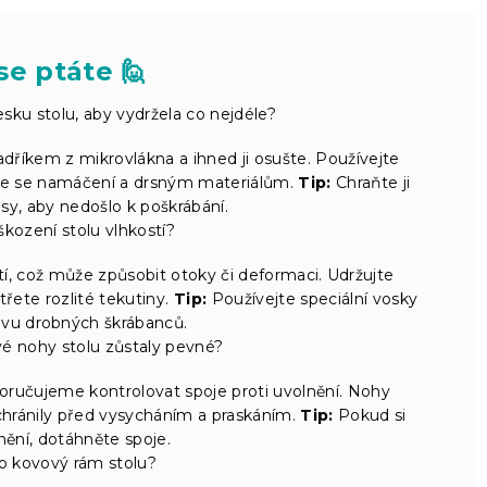
se ptáte 🙋
u stolu, aby vydržela co nejdéle?
íkem z mikrovlákna a ihned ji osušte. Používejte
te se namáčení a drsným materiálům.
Tip:
Chraňte ji
sy, aby nedošlo k poškrábání.
škození stolu vlhkostí?
í, což může způsobit otoky či deformaci. Udržujte
třete rozlité tekutiny.
Tip:
Používejte speciální vosky
avu drobných škrábanců.
ové nohy stolu zůstaly pevné?
oručujeme kontrolovat spoje proti uvolnění. Nohy
e chránily před vysycháním a praskáním.
Tip:
Pokud si
ění, dotáhněte spoje.
o kovový rám stolu?