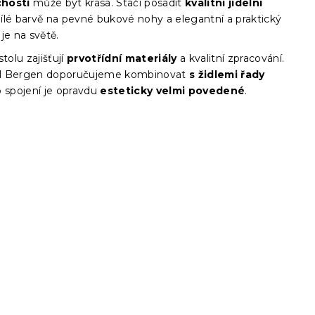
hosti
může být krása. Stačí posadit
kvalitní jídelní
ílé barvě na pevné bukové nohy a elegantní a praktický
l je na světě.
stolu zajišťují
prvotřídní materiály
a kvalitní zpracování.
tůl Bergen doporučujeme kombinovat
s židlemi řady
 spojení je opravdu
esteticky velmi povedené
.