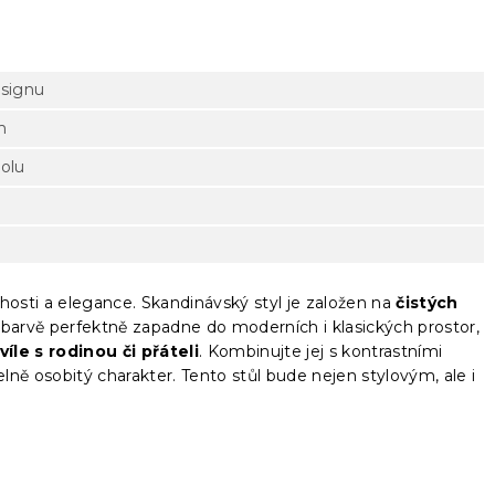
esignu
m
tolu
osti a elegance. Skandinávský styl je založen na
čistých
ílé barvě perfektně zapadne do moderních i klasických prostor,
le s rodinou či přáteli
. Kombinujte jej s kontrastními
ně osobitý charakter. Tento stůl bude nejen stylovým, ale i