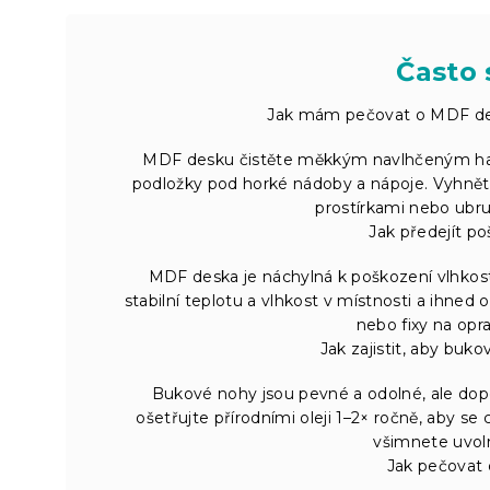
Často 
Jak mám pečovat o MDF desk
MDF desku čistěte měkkým navlhčeným hadř
podložky pod horké nádoby a nápoje. Vyhně
prostírkami nebo ubru
Jak předejít po
MDF deska je náchylná k poškození vlhkost
stabilní teplotu a vlhkost v místnosti a ihned o
nebo fixy na opr
Jak zajistit, aby buk
Bukové nohy jsou pevné a odolné, ale dop
ošetřujte přírodními oleji 1–2× ročně, aby s
všimnete uvoln
Jak pečovat 