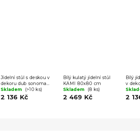
Jídelní stůl s deskou v
Bílý kulatý jídelní stůl
Bílý j
dekoru dub sonoma
KAMI 80x80 cm
v dek
UMEKO 80x80
Skladem
(>10 ks)
Skladem
(8 ks)
MADO
Skla
2 136 Kč
2 469 Kč
2 13