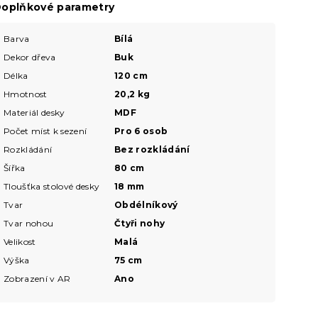
oplňkové parametry
Barva
Bílá
Dekor dřeva
Buk
Délka
120 cm
Hmotnost
20,2 kg
Materiál desky
MDF
Počet míst k sezení
Pro 6 osob
Rozkládání
Bez rozkládání
Šířka
80 cm
Tloušťka stolové desky
18 mm
Tvar
Obdélníkový
Tvar nohou
Čtyři nohy
Velikost
Malá
Výška
75 cm
Zobrazení v AR
Ano