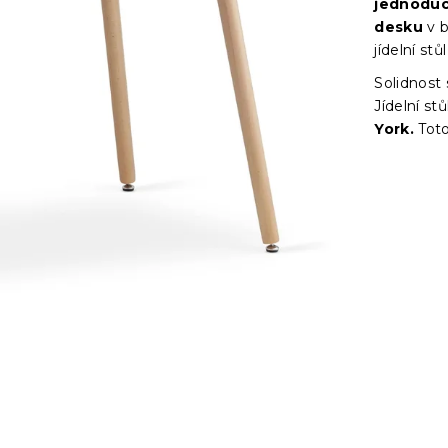
jednoduc
desku
v b
jídelní stů
Solidnost 
Jídelní s
York.
Toto