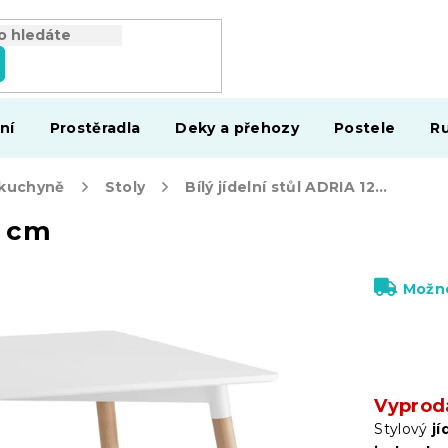
ní
Prostěradla
Deky a přehozy
Postele
Ru
 kuchyně
Stoly
Bílý jídelní stůl ADRIA 120x80 cm
0 cm
Možno
Vyprod
Stylový
jí