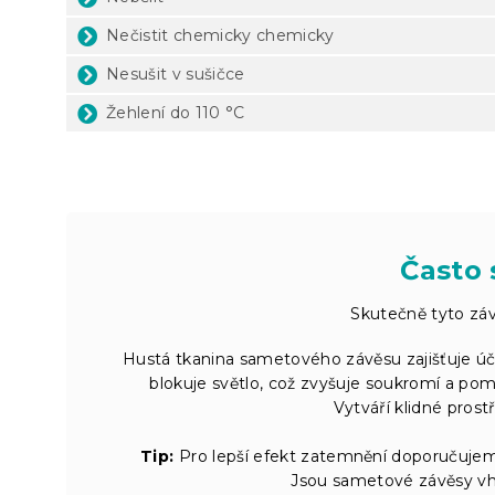
Nečistit chemicky chemicky
Nesušit v sušičce
Žehlení do 110 °C
Často 
Skutečně tyto zá
Hustá tkanina sametového závěsu zajišťuje úč
blokuje světlo, což zvyšuje soukromí a po
Vytváří klidné prost
Tip:
Pro lepší efekt zatemnění doporučujeme
Jsou sametové závěsy vh