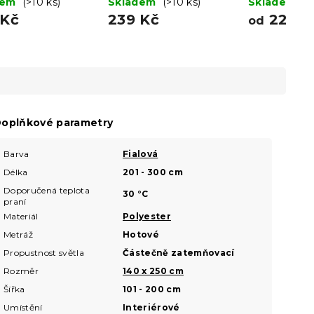
dem
(>10 ks)
Skladem
(>10 ks)
Skladem
(>
 Kč
239 Kč
224 K
od
oplňkové parametry
Barva
Fialová
Délka
201 - 300 cm
Doporučená teplota
30 °C
praní
Materiál
Polyester
Metráž
Hotové
Propustnost světla
Částečně zatemňovací
Rozměr
140 x 250 cm
Šířka
101 - 200 cm
Umístění
Interiérové