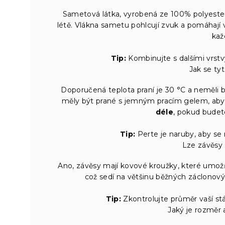
Sametová látka, vyrobená ze 100% polyester
létě. Vlákna sametu pohlcují zvuk a pomáhají v
kaž
Tip:
Kombinujte s dalšími vrstvy
Jak se tyt
Doporučená teplota praní je 30 °C a neměli by
měly být prané s jemným pracím gelem, aby
déle
, pokud budet
Tip:
Perte je naruby, aby se
Lze závěsy 
Ano, závěsy mají kovové kroužky, které umožň
což sedí na většinu běžných záclonový
Tip:
Zkontrolujte průměr vaší stá
Jaký je rozměr 