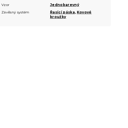
Vzor
Jednobarevný
Závěsný systém
Řasící páska
,
Kovové
kroužky