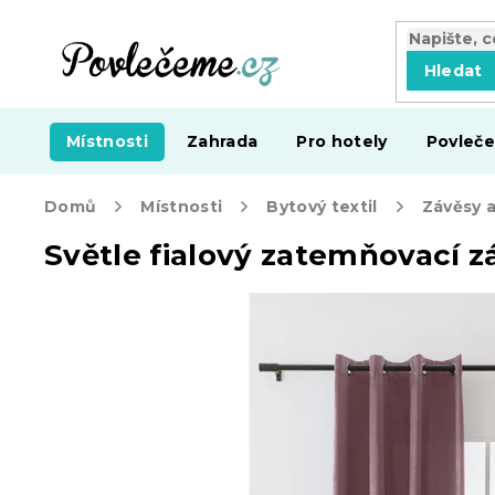
Přejít
na
obsah
Hledat
Místnosti
Zahrada
Pro hotely
Povleče
Domů
Místnosti
Bytový textil
Závěsy 
Světle fialový zatemňovací 