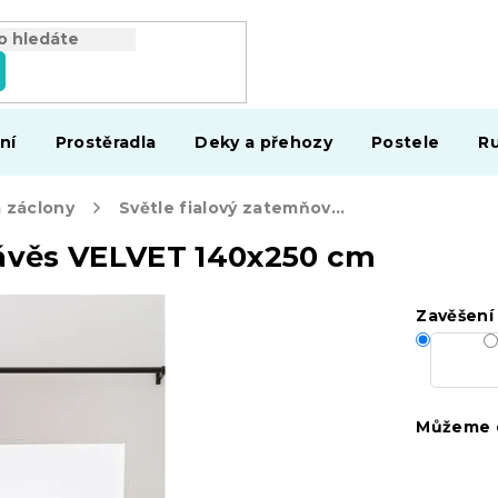
ní
Prostěradla
Deky a přehozy
Postele
Ru
a záclony
Světle fialový zatemňovací závěs VELVET 140x250 cm
závěs VELVET 140x250 cm
Zavěšení
Můžeme d