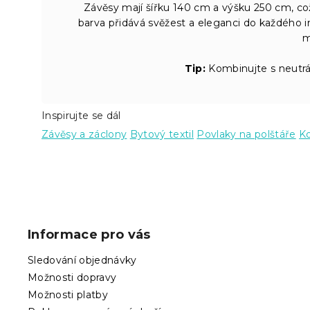
Závěsy mají šířku 140 cm a výšku 250 cm, což
barva přidává svěžest a eleganci do každého i
m
Tip:
Kombinujte s neutrál
Inspirujte se dál
Závěsy a záclony
Bytový textil
Povlaky na polštáře
K
Z
á
p
Informace pro vás
a
t
Sledování objednávky
í
Možnosti dopravy
Možnosti platby