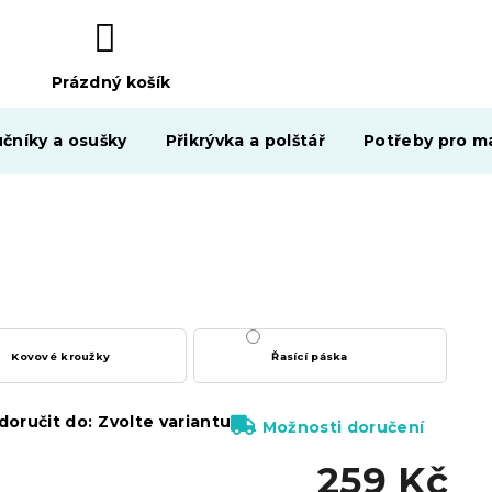
Prázdný košík
NÁKUPNÍ
KOŠÍK
čníky a osušky
Přikrývka a polštář
Potřeby pro ma
Kovové kroužky
Řasící páska
oručit do:
Zvolte variantu
Možnosti doručení
259 Kč