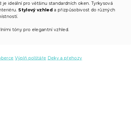
 je ideální pro většinu standardních oken. Tyrkysová
nteriéru.
Stylový vzhled
a přizpůsobivost do různých
ístností.
ními tóny pro elegantní vzhled.
oberce
Výplň polštáře
Deky a přehozy