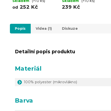
tyrkysový
Skladem
(>10 ks)
Skladem
(>10 ks)
252 Kč
239 Kč
od
Popis
Videa (1)
Diskuze
Detailní popis produktu
Materiál
100% polyester (mikrovlákno)
Barva