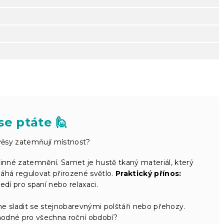
se ptáte 🙋
věsy zatemňují místnost?
inné zatemnění. Samet je hustě tkaný materiál, který
máhá regulovat přirozené světlo.
Praktický přínos:
ředí pro spaní nebo relaxaci.
 sladit se stejnobarevnými polštáři nebo přehozy.
odné pro všechna roční období?