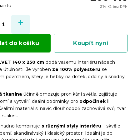
iantu
214 Kč bez DPH
Měrn
cena:
dat do košíku
Koupit nyní
LVET 140 x 250 cm
dodá vašemu interiéru nádech
a útulnosti. Je vyroben
ze 100% polyesteru
se
 povrchem, který je hebký na dotek, odolný a snadný
.
 tkanina
účinně omezuje pronikání světla, zajišťuje
romí a vytváří ideální podmínky pro
odpočinek i
valitní materiál si navíc dlouhodobě zachovává svůj tvar
 stálost.
 snadno kombinuje
s různými styly interiéru
– skvěle
erní, skandinávský i klasický prostor. Ideální je do