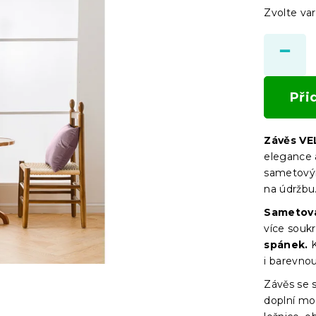
Zvolte var
Při
Závěs VE
elegance 
sametovým
na údržbu
Sametová
více souk
spánek.
K
i barevnou
Závěs se
doplní mod