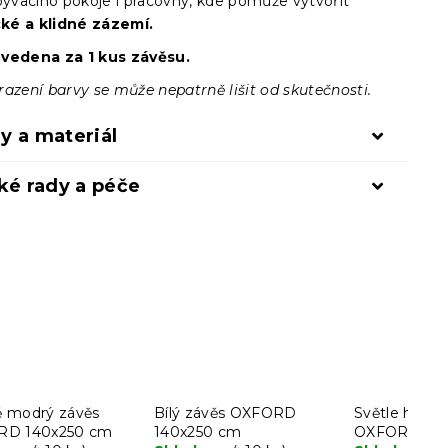
obývacího pokoje i pracovny, kde pomůže vytvořit
ké a klidné zázemí.
uvedena za 1 kus závěsu.
razení barvy se může nepatrně lišit od skutečnosti.
y a materiál
ké rady a péče
 modrý závěs
Bílý závěs OXFORD
Světle hnědý
RD 140x250 cm
140x250 cm
OXFORD 140