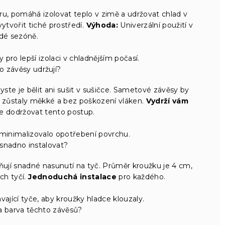
u, pomáhá izolovat teplo v zimě a udržovat chlad v
ytvořit tiché prostředí.
Výhoda:
Univerzální použití v
dé sezóně.
 pro lepší izolaci v chladnějším počasí.
o závěsy udržují?
ste je bělit ani sušit v sušičce. Sametové závěsy by
 zůstaly měkké a bez poškození vláken.
Vydrží vám
e dodržovat tento postup.
 minimalizovalo opotřebení povrchu.
snadno instalovat?
ují snadné nasunutí na tyč. Průměr kroužku je 4 cm,
ch tyčí.
Jednoduchá instalace
pro každého.
vající tyče, aby kroužky hladce klouzaly.
a barva těchto závěsů?