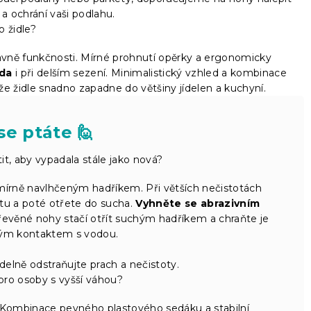
 a ochrání vaši podlahu.
 židle?
lavně funkčnosti. Mírné prohnutí opěrky a ergonomicky
da
i při delším sezení. Minimalistický vzhled a kombinace
že židle snadno zapadne do většiny jídelen a kuchyní.
se ptáte 🙋
tit, aby vypadala stále jako nová?
mírně navlhčeným hadříkem. Při větších nečistotách
tu a poté otřete do sucha.
Vyhněte se abrazivním
řevěné nohy stačí otřít suchým hadříkem a chraňte je
ým kontaktem s vodou.
idelně odstraňujte prach a nečistoty.
 pro osoby s vyšší váhou?
 Kombinace pevného plastového sedáku a stabilní