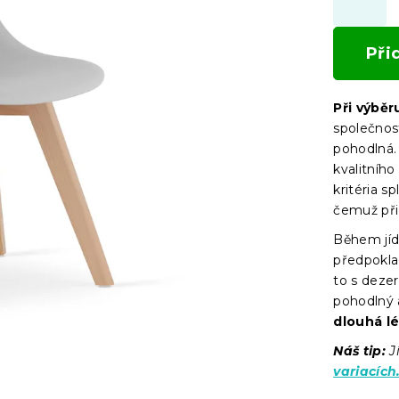
Při
Při výběr
společnos
pohodlná
kvalitníh
kritéria sp
čemuž při
Během jídl
předpokla
to s dezer
pohodlný 
dlouhá l
Náš tip:
Jí
variacích