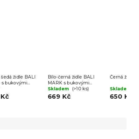
 šedá židle BALI
Bílo-černá židle BALI
Černá židle 
s bukovými
MARK s bukovými
i
nohami
Skladem
(>10 ks)
Skladem
(>
 Kč
669 Kč
650 Kč