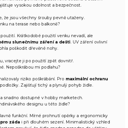
jišťuje vysokou odolnost a bezpečnost.
te, že jsou všechny šrouby pevně utaženy.
enku na terase nebo balkoně?
 použití. Krátkodobé použití venku nevadí, ale
mému slunečnímu záření a dešti
. UV záření ovlivní
ohla poškodit dřevěné nohy.
 vracejte ji po použití zpět dovnitř.
ěné. Nepoškrábou mi podlahu?
alizovaly riziko poškrábání. Pro
maximální ochranu
dložky. Zajišťují tichý a plynulý pohyb židle.
é a snadno dostupné v hobby marketech.
dinávského designu u této židle?
hlavně funkční. Mírné prohnutí opěrky a ergonomicky
pro záda
i při dlouhém sezení. Minimalistický vzhled