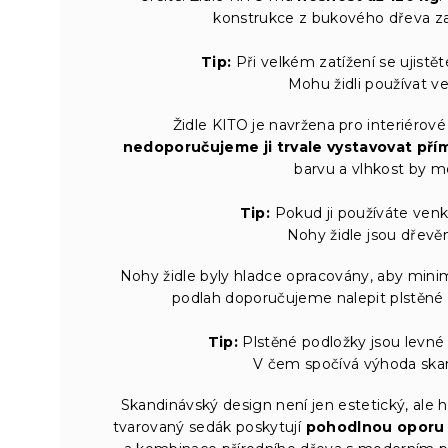
konstrukce z bukového dřeva za
Tip:
Při velkém zatížení se ujistě
Mohu židli používat v
Židle KITO je navržena pro interiérové
nedoporučujeme ji trvale vystavovat pří
barvu a vlhkost by m
Tip:
Pokud ji používáte venku,
Nohy židle jsou dřev
Nohy židle byly hladce opracovány, aby minim
podlah doporučujeme nalepit plstěné po
Tip:
Plstěné podložky jsou levn
V čem spočívá výhoda skan
Skandinávský design není jen estetický, ale 
tvarovaný sedák poskytují
pohodlnou oporu 