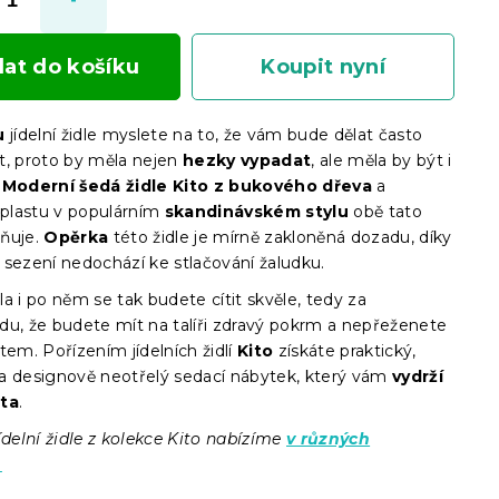
dat do košíku
Koupit nyní
u
jídelní židle myslete na to, že vám bude dělat často
t, proto by měla nejen
hezky vypadat
, ale měla by být i
.
Moderní šedá židle Kito z bukového dřeva
a
o plastu v populárním
skandinávském stylu
obě tato
lňuje.
Opěrka
této židle je mírně zakloněná dozadu, díky
 sezení nedochází ke stlačování žaludku.
a i po něm se tak budete cítit skvěle, tedy za
du, že budete mít na talíři zdravý pokrm a nepřeženete
tem. Pořízením jídelních židlí
Kito
získáte praktický,
a designově neotřelý sedací nábytek, který vám
vydrží
éta
.
delní židle z kolekce Kito nabízíme
v různých
.