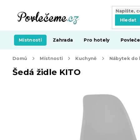
Přejít
na
obsah
Hledat
Místnosti
Zahrada
Pro hotely
Povleče
Domů
Místnosti
Kuchyně
Nábytek do
Šedá židle KITO