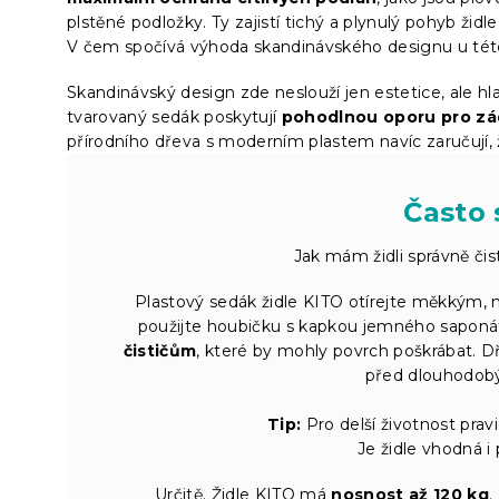
plstěné podložky. Ty zajistí tichý a plynulý pohyb židle
V čem spočívá výhoda skandinávského designu u této
Skandinávský design zde neslouží jen estetice, ale h
tvarovaný sedák poskytují
pohodlnou oporu pro zá
přírodního dřeva s moderním plastem navíc zaručují, 
Často 
Jak mám židli správně čis
Plastový sedák židle KITO otírejte měkkým, 
použijte houbičku s kapkou jemného saponá
čističům
, které by mohly povrch poškrábat. D
před dlouhodob
Tip:
Pro delší životnost prav
Je židle vhodná i
Určitě. Židle KITO má
nosnost až 120 kg
.