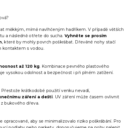
nová?
rat měkkým, mírně navlhčeným hadříkem. V případě větších
tu a následně otřete do sucha.
Vyhněte se prosím
m
, které by mohly povrch poškrábat. Dřevěné nohy stačí
m kontaktem s vodou.
nosnost až 120 kg
. Kombinace pevného plastového
uje vysokou odolnost a bezpečnost i při plném zatížení.
u. Přestože krátkodobé použití venku nevadí,
unečnímu záření a dešti
. UV záření může časem ovlivnit
y z bukového dřeva.
 opracované, aby se minimalizovalo riziko poškrábání. Pro
ovoucí podlahy nebo parkety, doporučujeme na nohy nalepit