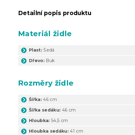
Detailní popis produktu
Materiál židle
Plast:
Šedá
Dřevo:
Buk
Rozměry židle
Šířka:
46 cm
Šířka sedáku:
46 cm
Hloubka:
54,5 cm
Hloubka sedáku:
41 cm