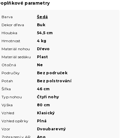
oplňkové parametry
Barva
Šedá
Dekor dřeva
Buk
Hloubka
54,5 cm
Hmotnost
4 kg
Materiál nohou
Dřevo
Materiál sedáku
Plast
Otočná
Ne
Područky
Bez područek
Potah
Bez polstrování
Šířka
46 cm
Typ nohou
Čtyři nohy
Výška
80 cm
Vzhled
Klasický
Vzhled opěrky
Plná
Vzor
Dvoubarevný
Zobrazení v AR
Ano