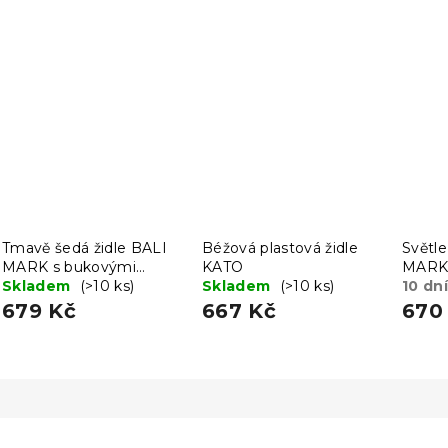
Tmavě šedá židle BALI
Béžová plastová židle
Světle
MARK s bukovými
KATO
MARK 
nohami
Skladem
(>10 ks)
Skladem
(>10 ks)
noham
10 dní
679 Kč
667 Kč
670