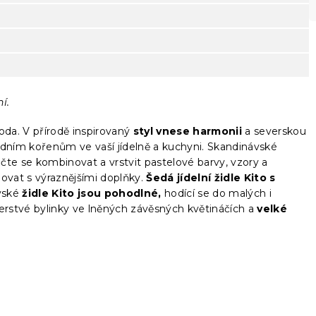
í.
oda. V přírodě inspirovaný
styl vnese harmonii
a severskou
rodním kořenům ve vaší jídelně a kuchyni. Skandinávské
učte se kombinovat a vrstvit pastelové barvy, vzory a
ovat s výraznějšími doplňky.
Šedá jídelní židle Kito s
vské
židle Kito jsou pohodlné,
hodící se do malých i
rstvé bylinky ve lněných závěsných květináčích a
velké