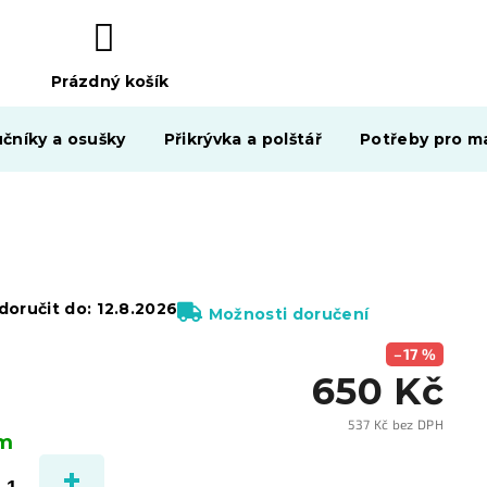
Prázdný košík
NÁKUPNÍ
KOŠÍK
čníky a osušky
Přikrývka a polštář
Potřeby pro ma
oručit do:
12.8.2026
Možnosti doručení
–17 %
650 Kč
537 Kč bez DPH
em
Měrn
cena: