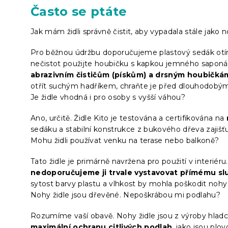
Často se ptáte
Jak mám židli správně čistit, aby vypadala stále jako 
Pro běžnou údržbu doporučujeme plastový sedák otí
nečistot použijte houbičku s kapkou jemného saponá
abrazivním čističům (pískům) a drsným houbičká
otřít suchým hadříkem, chraňte je před dlouhodobý
Je židle vhodná i pro osoby s vyšší váhou?
Ano, určitě. Židle Kito je testována a certifikována na
sedáku a stabilní konstrukce z bukového dřeva zajišť
Mohu židli používat venku na terase nebo balkoně?
Tato židle je primárně navržena pro použití v interiér
nedoporučujeme ji trvale vystavovat přímému sl
sytost barvy plastu a vlhkost by mohla poškodit noh
Nohy židle jsou dřevěné. Nepoškrábou mi podlahu?
Rozumíme vaší obavě. Nohy židle jsou z výroby hladce
maximální ochranu citlivých podlah
, jako jsou pl