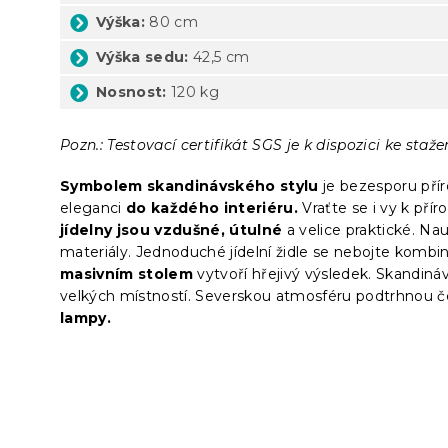
Výška:
80 cm
Výška sedu:
42,5 cm
Nosnost:
120 kg
Pozn.: Testovací certifikát SGS je k dispozici ke stažen
Symbolem skandinávského stylu
je bezesporu přír
eleganci
do každého interiéru.
Vraťte se i vy k pří
jídelny jsou vzdušné, útulné
a velice praktické. Na
materiály. Jednoduché jídelní židle se nebojte kombin
masivním stolem
vytvoří hřejivý výsledek. Skandiná
velkých místností. Severskou atmosféru podtrhnou če
lampy.