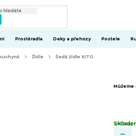
ní
Prostěradla
Deky a přehozy
Postele
Ru
 kuchyně
Židle
Šedá židle KITO
Můžeme d
Sklad
(>10 ks)