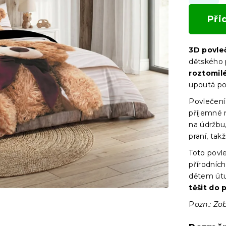
Při
3D povle
dětského 
roztomil
upoutá po
Povlečení
příjemné 
na údržbu
praní, tak
Toto povl
přírodníc
dětem útu
těšit do 
P
ozn.: Zo