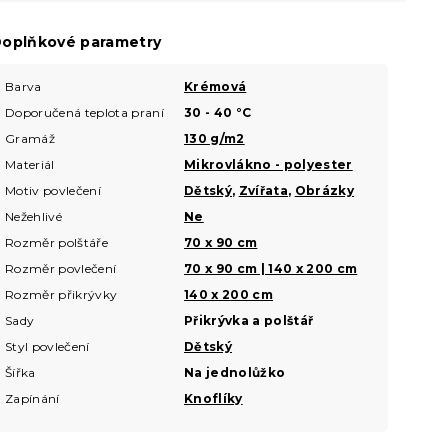
oplňkové parametry
Barva
Krémová
Doporučená teplota praní
30 - 40 °C
Gramáž
130 g/m2
Materiál
Mikrovlákno - polyester
Motiv povlečení
Dětský
,
Zvířata
,
Obrázky
Nežehlivé
Ne
Rozměr polštáře
70 x 90 cm
Rozměr povlečení
70 x 90 cm | 140 x 200 cm
Rozměr přikrývky
140 x 200 cm
Sady
Přikrývka a polštář
Styl povlečení
Dětský
Šířka
Na jednolůžko
Zapínání
Knoflíky