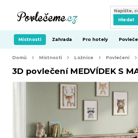
Přejít
na
obsah
Hledat
Místnosti
Zahrada
Pro hotely
Povleče
Domů
Místnosti
Ložnice
Povlečení
3D povlečení MEDVÍDEK S M