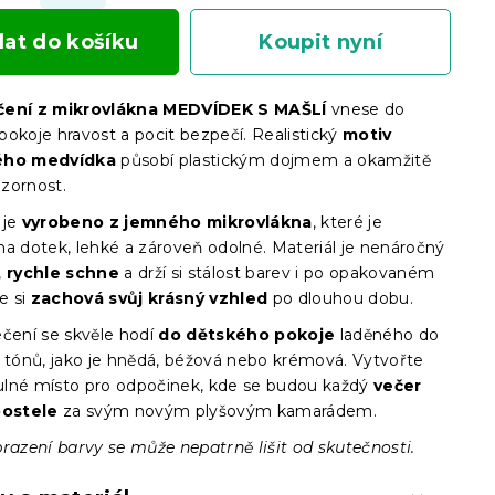
dat do košíku
Koupit nyní
čení z mikrovlákna MEDVÍDEK S MAŠLÍ
vnese do
pokoje hravost a pocit bezpečí. Realistický
motiv
ého medvídka
působí plastickým dojmem a okamžitě
zornost.
 je
vyrobeno z jemného mikrovlákna
, které je
na dotek, lehké a zároveň odolné. Materiál je nenáročný
,
rychle schne
a drží si stálost barev i po opakovaném
že si
zachová svůj krásný vzhled
po dlouhou dobu.
ečení se skvěle hodí
do dětského pokoje
laděného do
h tónů, jako je hnědá, béžová nebo krémová. Vytvořte
lné místo pro odpočinek, kde se budou každý
večer
postele
za svým novým plyšovým kamarádem.
brazení barvy se může nepatrně lišit od skutečnosti.