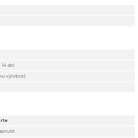
 14 dní
tku výrobce)
rte
zapnuté