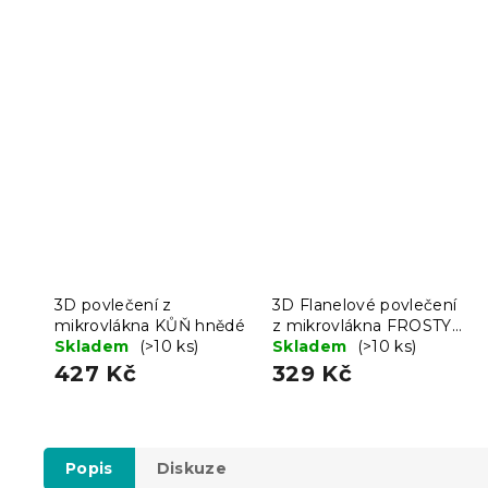
3D povlečení z
3D Flanelové povlečení
mikrovlákna KŮŇ hnědé
z mikrovlákna FROSTY
Skladem
(>10 ks)
RIDER barevné + povlak
Skladem
(>10 ks)
na polštářek 40x50 cm
427 Kč
329 Kč
zdarma
Popis
Diskuze