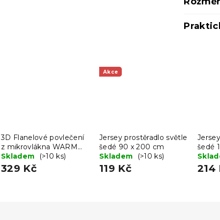
Rozměr
Praktic
Akce
3D Flanelové povlečení
Jersey prostěradlo světle
Jersey
z mikrovlákna WARM
šedé 90 x 200 cm
šedé 
WOOFS barevné +
Skladem
(>10 ks)
Skladem
(>10 ks)
Skla
povlak na polštářek
329 Kč
119 Kč
214
40x50 cm zdarma