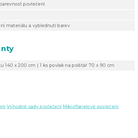
 barevnost povlečení
ní materiálu a vyblednutí barev
anty
ku 140 x 200 cm | 1 ks povlak na polštář 70 x 90 cm
ení
Výhodné sady povlečení
Mikroflanelové povlečení