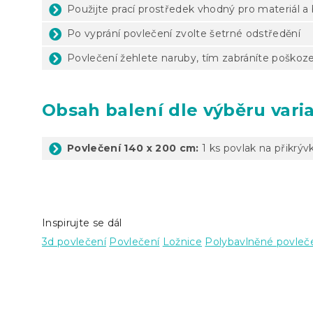
Použijte prací prostředek vhodný pro materiál a
Po vyprání povlečení zvolte šetrné odstředění
Povlečení žehlete naruby, tím zabráníte poškoze
Obsah balení dle výběru vari
Povlečení 140 x 200 cm:
1 ks povlak na přikrýv
Inspirujte se dál
3d povlečení
Povlečení
Ložnice
Polybavlněné povleč
Z