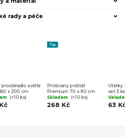
y a materiál
ké rady a péče
Tip
 prostěradlo světle
Prošívaný polštář
Utěrky LINE
180 x 200 cm
Premium 70 x 90 cm
set 3 ks - víc
dem
(>10 ks)
Skladem
(>10 ks)
Skladem
(>
 Kč
268 Kč
63 Kč