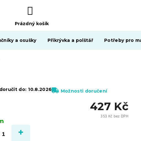
Prázdný košík
NÁKUPNÍ
KOŠÍK
čníky a osušky
Přikrývka a polštář
Potřeby pro ma
ové
oručit do:
10.8.2026
Možnosti doručení
427 Kč
353 Kč bez DPH
em
Měrn
cena: