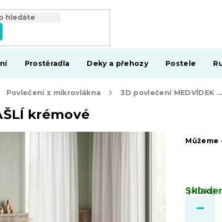
ní
Prostěradla
Deky a přehozy
Postele
Ru
Povlečení z mikrovlákna
3D povlečení MEDVÍDEK S MAŠLÍ krém
AŠLÍ krémové
Můžeme d
Sklad
(>10 ks)