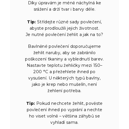
Díky úpravám je méně náchylná ke
srážení a drží tvar i barvy déle.
Tip:
Střídejte různé sady povlečení,
abyste prodloužili jejich životnost.
Je nutné povlečení žehlit a jak na to?
Bavlněné povlečení doporučujeme
žehlit naruby, aby se zabránilo
poškození tkaniny a vyblednutí barev.
Nastavte teplotu žehličky mezi 150–
200 °C a přežehlete ihned po
vysušení. U některých typů bavlny,
jako je krep nebo mušelín, není
žehlení potřeba.
Tip:
Pokud nechcete žehlit, pověste
povlečení ihned po vyprání a nechte
ho viset volně – většina záhybů se
vyhladí sama.