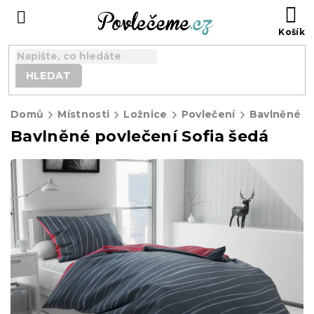
Přejít
N
na
K
obsah
HLEDAT
Domů
Místnosti
Ložnice
Povlečení
Bavlněné p
Bavlněné povlečení Sofia šedá