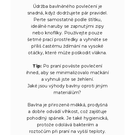
Údržba bavlněného povlečení je
snadná, když dodržujete pár pravidel.
Perte samostatně podle štítku,
ideálně naruby se zapnutými zipy
nebo knoflíky. Používejte pouze
šetrné prací prostředky a vyhněte se
příliš častému ždímání na vysoké
otáčky, které může poškodit vlákna.
Tip:
Po praní pověste povlečení
ihned, aby se minimalizovalo mačkání
a vyhnuli jste se žehlení.
Jaké jsou výhody bavlny oproti jiným
materiálům?
Bavlna je přirozeně měkká, prodyšná
a dobře odvádí vlhkost, což zajišťuje
pohodlný spánek. Je také hygienická,
protože odolává bakteriím a
roztočům při praní na vyšší teploty.