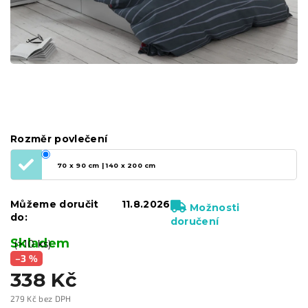
Rozměr povlečení
70 x 90 cm | 140 x 200 cm
Můžeme doručit
11.8.2026
Možnosti
do:
doručení
Skladem
(>10 ks)
–3 %
338 Kč
279 Kč bez DPH