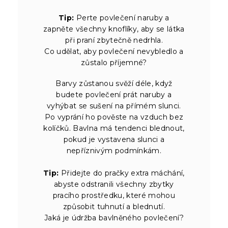
Tip:
Perte povlečení naruby a
zapněte všechny knoflíky, aby se látka
při praní zbytečně nedrhla.
Co udělat, aby povlečení nevybledlo a
zůstalo příjemné?
Barvy zůstanou svěží déle, když
budete povlečení prát naruby a
vyhýbat se sušení na přímém slunci.
Po vyprání ho pověste na vzduch bez
kolíčků. Bavlna má tendenci blednout,
pokud je vystavena slunci a
nepříznivým podmínkám.
Tip:
Přidejte do pračky extra máchání,
abyste odstranili všechny zbytky
pracího prostředku, které mohou
způsobit tuhnutí a blednutí.
Jaká je údržba bavlněného povlečení?