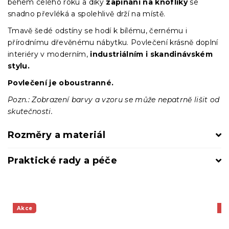
během celého roku a díky
zapínání na knoflíky
se
snadno převléká a spolehlivě drží na místě.
Tmavě šedé odstíny se hodí k bílému, černému i
přírodnímu dřevěnému nábytku. Povlečení krásně doplní
interiéry v moderním,
industriálním i skandinávském
stylu.
Povlečení je oboustranné.
Pozn.: Zobrazení barvy a vzoru se může nepatrně lišit od
skutečnosti.
Rozměry a materiál
Praktické rady a péče
Akce
A