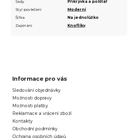
Sady
Přikrývka a polštář
Styl povlečení
Moderní
Šířka
Na jednolůžko
Zapínání
Knoflíky
Z
á
p
Informace pro vás
a
t
Sledování objednávky
í
Možnosti dopravy
Možnosti platby
Reklamace a vrácení zboží
Kontakty
Obchodní podmínky
Ochrana osobních údajů