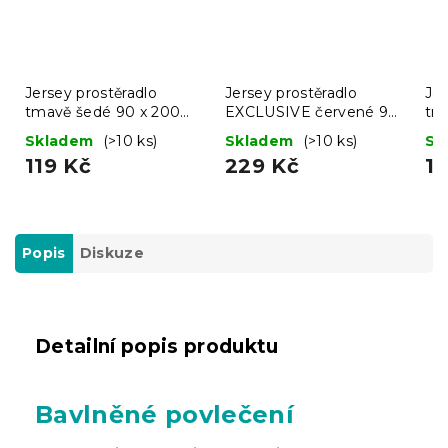
Jersey prostěradlo
Jersey prostěradlo
Jer
tmavě šedé 90 x 200
EXCLUSIVE červené 90
tm
cm
x 200 cm
c
Skladem
(>10 ks)
Skladem
(>10 ks)
Sk
119 Kč
229 Kč
13
Popis
Diskuze
Detailní popis produktu
Bavlněné povlečení