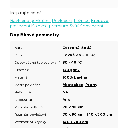
Inspirujte se dál
Bavlněné povlečení
Povlečení
Ložnice
Krepové
povlečení
Kolekce premium
Svítící povlečení
Doplňkové parametry
Barva
Červená
,
Šedá
Cena
Levné do 500 Kč
Doporučená teplota praní
30 - 40 °C
Gramáž
130 g/m2
Materiál
100% bavlna
Motiv povlečení
Abstrakce
,
Pruhy
Nežehlivé
Ne
Oboustranné
Ano
Rozměr polštáře
70 x 90 cm
Rozměr povlečení
70 x 90 cm | 140 x 200 cm
Rozměr přikrývky
140 x 200 cm