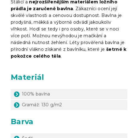
Stálicí a
nejrozšířenějším materiálem ložního
prádla je zaručeně bavlna
. Zákazníci ocení její
skvělé vlastnosti a cenovou dostupnost. Bavlna je
prodyšná, měkká a výborně odvádí jakoukoliv
vlhkost. Hodí se tedy i pro osoby, které se v noci
více potí. Možnou nevýhodou je mačkání a
následná nutnost žehlení. Léty prověřená bavlna je
přírodní vlákno získané z bavlníku, které je
šetrné k
pokožce celého těla
.
Materiál
100% bavlna
Gramáž: 130 g/m2
Barva