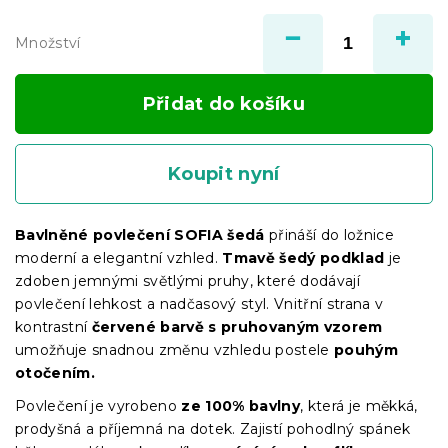
Měrná
cena:
Množství
Přidat do košíku
Koupit nyní
Bavlněné povlečení SOFIA šedá
přináší do ložnice
moderní a elegantní vzhled.
Tmavě šedý podklad
je
zdoben jemnými světlými pruhy, které dodávají
povlečení lehkost a nadčasový styl. Vnitřní strana v
kontrastní
červené barvě s pruhovaným vzorem
umožňuje snadnou změnu vzhledu postele
pouhým
otočením.
Povlečení je vyrobeno
ze 100% bavlny
, která je měkká,
prodyšná a příjemná na dotek. Zajistí pohodlný spánek