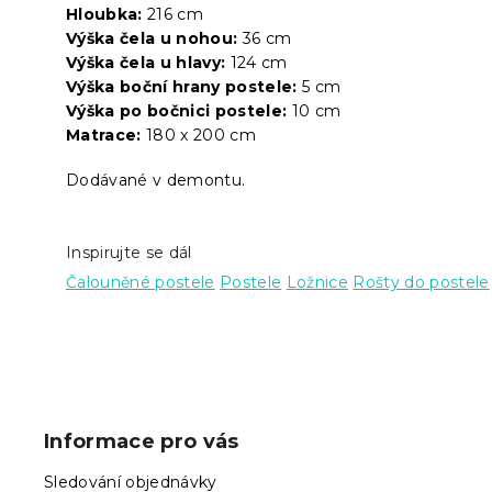
Hloubka:
216 cm
Výška čela u nohou:
36 cm
Výška čela u hlavy:
124 cm
Výška boční hrany postele:
5 cm
Výška po bočnici postele:
10 cm
Matrace:
180 x 200 cm
Dodávané v demontu.
Inspirujte se dál
Čalouněné postele
Postele
Ložnice
Rošty do postele
Z
á
p
Informace pro vás
a
t
Sledování objednávky