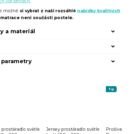
ch variantách.
 je možné
si vybrat z naší rozsáhlé
nabídky kvalitních
 matrace není součástí postele.
y a materiál
í parametry
Tip
 prostěradlo světle
Jersey prostěradlo světle
Prošívaný po