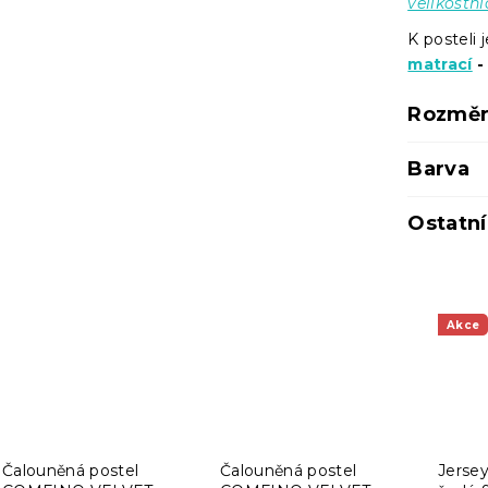
velikostní
K posteli
matrací
-
Rozměr
Barva
Ostatn
Akce
Čalouněná postel
Čalouněná postel
Jersey