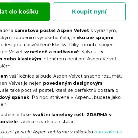
dat do košíku
Koupit nyní
laděná
sametová postel Aspen Velvet
s výrazným,
sickým zdobením vysokého čela, je
vkusné spojení
 designu a osvědčené klasiky. Díky tomuto spojení
pen Velvet
vznešeně a nadčasově
. Splynutí
s
 nebo klasickým
interiérem není pro Aspen Velvet
blém.
érem
vaší ložnice si bude Aspen Velvet snadno rozumět.
pen Velvet je nejen
povedeným designovým
,
ale také poctivá postel, která se perfektně postará o
dový spánek
. Po noci strávené v Aspenu, budete jako
ení.
ostele je také
kvalitní lamelový rošt ZDARMA v
postele
s velice snadnou instalací.
uxusní postele Aspen nabízíme v několika
barevných a