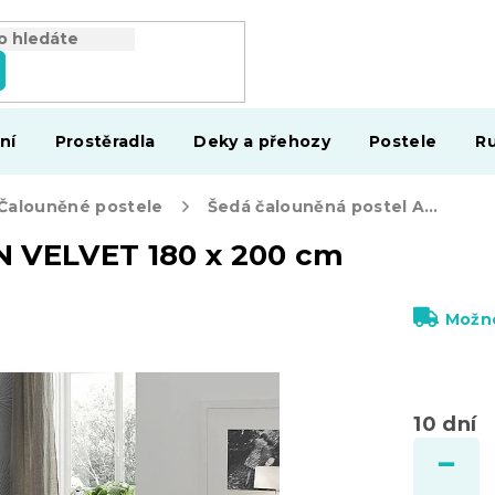
ní
Prostěradla
Deky a přehozy
Postele
Ru
Čalouněné postele
Šedá čalouněná postel ASPEN VELVET 180 x 200 cm
N VELVET 180 x 200 cm
Možno
10 dní