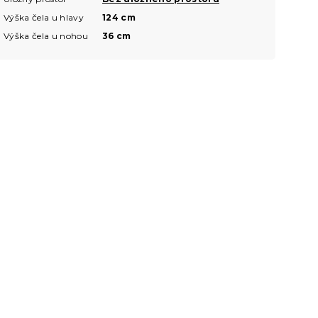
Výška čela u hlavy
124 cm
Výška čela u nohou
36 cm