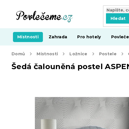
Přejít
na
obsah
Hledat
Místnosti
Zahrada
Pro hotely
Povleče
Domů
Místnosti
Ložnice
Postele
Šedá čalouněná postel ASPE