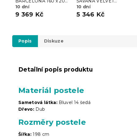
BARCELONA 160 x 200
SAVANA VELVET
cm
10 dní
120x200 cm béžová
10 dní
9 369 Kč
5 346 Kč
Popis
Diskuze
Detailní popis produktu
Materiál postele
Sametová látka:
Bluvel 14 šedá
Dřevo:
Dub
Rozměry postele
Šířka:
198 cm