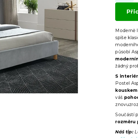
Při
Moderně 
spíše kla
moderního
působí As
moderním
žádný pro
S interi
Postel As
kouskem
váš
poho
znovuzroz
Součástí p
rozměru 
Náš tip:
L