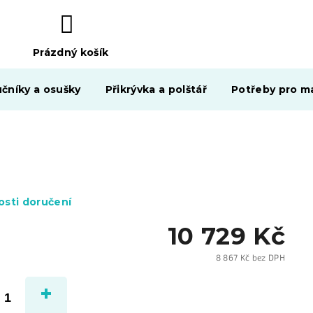
Prázdný košík
NÁKUPNÍ
KOŠÍK
čníky a osušky
Přikrývka a polštář
Potřeby pro ma
sti doručení
10 729 Kč
8 867 Kč bez DPH
Měrn
cena: