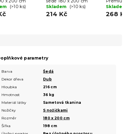
90 x 200 cm
šedé 180 x 200 cm
Premium 70
dem
(>10 ks)
Skladem
(>10 ks)
Skladem
(>
Kč
214 Kč
268 Kč
oplňkové parametry
Barva
Šedá
Dekor dřeva
Dub
Hloubka
216 cm
Hmotnost
36 kg
Materiál látky
Sametová tkanina
Nožičky
S nožičkami
Rozměr
180 x 200 cm
Šířka
198 cm
Úložný prostor
Bez úložného prostoru