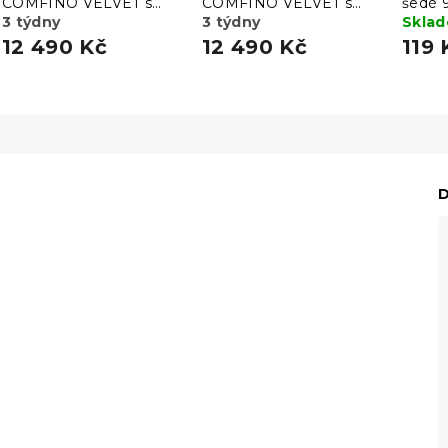
COMFINO VELVET s
COMFINO VELVET s
šedé 
přistýlkou 120x200 cm
3 týdny
přistýlkou 120x200 cm
3 týdny
Skla
růžová
KRONOS 29
tmavě šedá
KRONOS 34
12 490 Kč
12 490 Kč
119 
D