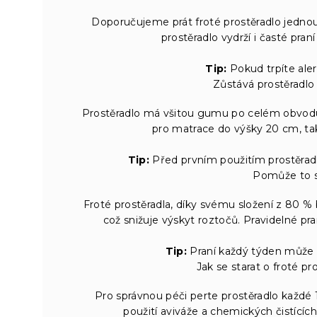
Doporučujeme prát froté prostěradlo jednou
prostěradlo vydrží i časté pran
Tip:
Pokud trpíte aler
Zůstává prostěradlo
Prostěradlo má všitou gumu po celém obvodu, 
pro matrace do výšky 20 cm, tak
Tip:
Před prvním použitím prostěradlo
Pomůže to s 
Froté prostěradla, díky svému složení z 80 % 
což snižuje výskyt roztočů. Pravidelné pr
Tip:
Praní každý týden může p
Jak se starat o froté p
Pro správnou péči perte prostěradlo každé 1
použití aviváže a chemických čistícíc