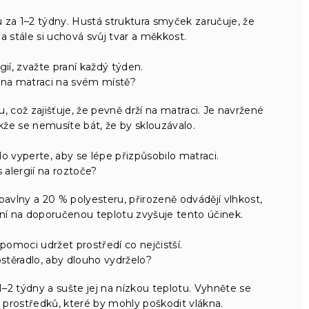
 za 1–2 týdny. Hustá struktura smyček zaručuje, že
í a stále si uchová svůj tvar a měkkost.
gií, zvažte praní každý týden.
 na matraci na svém místě?
což zajišťuje, že pevně drží na matraci. Je navržené
že se nemusíte bát, že by sklouzávalo.
 vyperte, aby se lépe přizpůsobilo matraci.
alergií na roztoče?
bavlny a 20 % polyesteru, přirozeně odvádějí vlhkost,
aní na doporučenou teplotu zvyšuje tento účinek.
omoci udržet prostředí co nejčistší.
rostěradlo, aby dlouho vydrželo?
–2 týdny a sušte jej na nízkou teplotu. Vyhněte se
h prostředků, které by mohly poškodit vlákna.