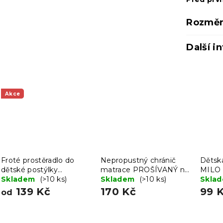
Rozměr
Další i
Akce
Froté prostěradlo do
Nepropustný chránič
Dětská
dětské postýlky
matrace PROŠÍVANÝ na
MILO 
meruňkové 60x120 cm
Skladem
(>10 ks)
postýlku 60 x 120 cm
Skladem
(>10 ks)
Skla
139 Kč
170 Kč
99 
od