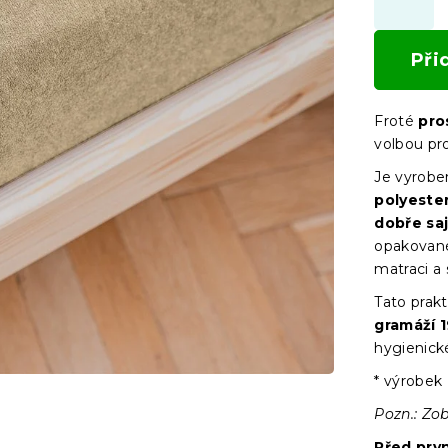
Při
Froté
pros
volbou pr
Je vyrobe
polyeste
dobře saj
opakované
matraci a
Tato prakt
gramáží 
hygienick
* výrobek 
Pozn.: Zob
Před prv