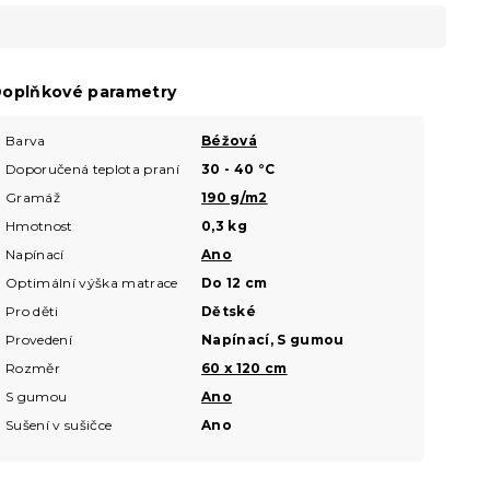
oplňkové parametry
Barva
Béžová
Doporučená teplota praní
30 - 40 °C
Gramáž
190 g/m2
Hmotnost
0,3 kg
Napínací
Ano
Optimální výška matrace
Do 12 cm
Pro děti
Dětské
Provedení
Napínací, S gumou
Rozměr
60 x 120 cm
S gumou
Ano
Sušení v sušičce
Ano