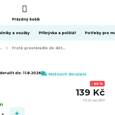
Prázdný košík
NÁKUPNÍ
KOŠÍK
čníky a osušky
Přikrývka a polštář
Potřeby pro ma
la do dětské postýlky
Froté prostěradlo do dětské postýlky cappuccino 60x120 cm
oručit do:
11.8.2026
Možnosti doručení
–44 %
139 Kč
115 Kč bez DPH
em
Měrn
cena: