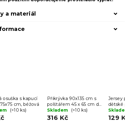
y a materiál
nformace
 osuška s kapucí
Přikrývka 90x135 cm s
Jersey prost
75x75 cm, béžová
polštářem 45 x 65 cm do
dětské postý
dem
(>10 ks)
postýlky bílá
Skladem
(>10 ks)
60 x 120 cm
Skladem
(>
Kč
316 Kč
129 Kč