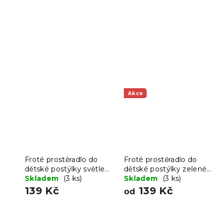
Akce
Froté prostěradlo do
Froté prostěradlo do
dětské postýlky světle
dětské postýlky zelené
šedé 60x120 cm
Skladem
(3 ks)
60x120 cm
Skladem
(3 ks)
139 Kč
139 Kč
od