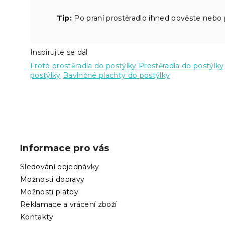
Tip:
Po praní prostěradlo ihned pověste nebo po
Inspirujte se dál
Froté prostěradla do postýlky
Prostěradla do postýlky
postýlky
Bavlněné plachty do postýlky
Z
á
p
Informace pro vás
a
t
Sledování objednávky
í
Možnosti dopravy
Možnosti platby
Reklamace a vrácení zboží
Kontakty