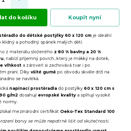
dat do košíku
Koupit nyní
těradlo do dětské postýlky 60 x 120 cm
je ideální
o klidný a pohodlný spánek malých dětí.
no z materiálu složeného
z 80 % bavlny a 20 %
ru
, nabízí příjemný povrch, který je měkký na dotek,
e vlhkost
a zároveň si zachovává tvar i po
m praní. Díky
všité gumě
po obvodu skvěle drží na
 snadno se navléká.
ická
napínací prostěradla
do postýlky
60 x 120 cm s
190 g/m2
dosahují
evropské kvality
a splňují vysoké
é normy.
získal mezinárodní certifikát
Oeko-Tex Standard 100
razení barvy se může nepatrně lišit od skutečnosti.
ním použitím doporučujeme prostěradlo vyprat.