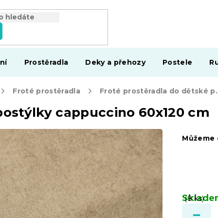
ní
Prostěradla
Deky a přehozy
Postele
Ru
Froté prostěradla
Froté prostěrad
 postýlky cappuccino 60x120 cm
Můžeme d
Sklad
(8 ks)