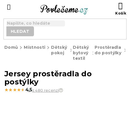
Přejít
N
na
K
obsah
HLEDAT
Domů
Místnosti
Dětský
Dětský
Prostěradla
J
pokoj
bytový
do postýlky
p
textil
d
p
Jersey prostěradla do
postýlky
★★★★★
★★★★★
4,5
z 480 recenzí