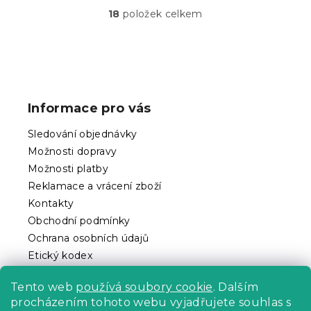
18
položek celkem
O
v
l
á
Z
d
á
a
p
c
Informace pro vás
í
a
p
t
Sledování objednávky
r
í
v
Možnosti dopravy
k
Možnosti platby
y
Reklamace a vrácení zboží
v
ý
Kontakty
p
Obchodní podmínky
i
Ochrana osobních údajů
s
Etický kodex
u
Pro partnery
Tento web
používá soubory cookie
. Dalším
procházením tohoto webu vyjadřujete souhlas s