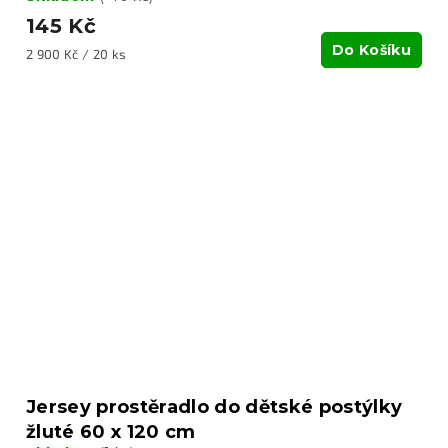
145 Kč
Do Košíku
Měrná
2 900 Kč / 20 ks
cena:
Jersey prostěradlo do dětské postýlky
žluté 60 x 120 cm