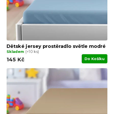
t
o
ů
d
u
k
t
ů
Dětské jersey prostěradlo světle modré
Skladem
(>10 ks)
145 Kč
Do Košíku