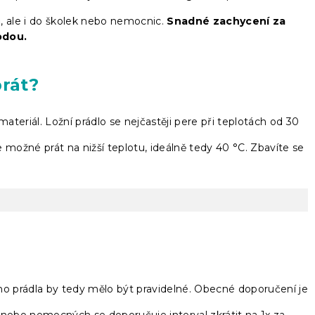
, ale i do školek nebo nemocnic.
Snadné zachycení za
odou.
prát?
ateriál. Ložní prádlo se nejčastěji pere při teplotách od 30
je možné prát na nižší teplotu, ideálně tedy 40 °C. Zbavíte se
ního prádla by tedy mělo být pravidelné. Obecné doporučení je
stí nebo nemocných se doporučuje interval zkrátit na 1x za