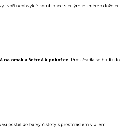
vy tvoří neobvyklé kombinace s celým interiérem ložnice.
ná na omak a šetrná k pokožce
. Prostěradla se hodí i do
aši postel do barvy čistoty s prostěradlem v bílém.