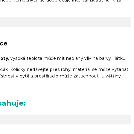
čce
loty
, vysoká teplota může mít neblahý vliv na barvy i látku.
věšák. Kolíčky nedávejte přes rohy, materiál se může vytahat.
ístnost v bytě a prostěradlo může zatuchnout. U většiny
sahuje: