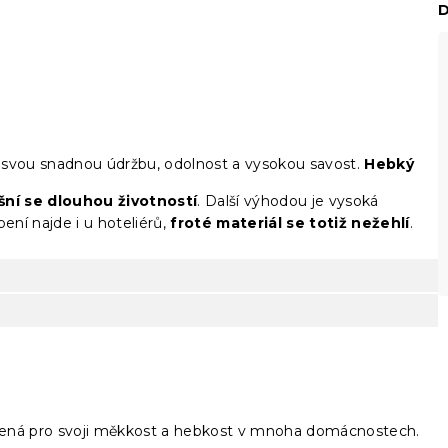
D
o svou snadnou údržbu, odolnost a vysokou savost.
Hebký
yšní se dlouhou životností
. Další výhodou je vysoká
bení najde i u hoteliérů,
froté materiál se totiž nežehlí
.
íbená pro svoji měkkost a hebkost v mnoha domácnostech.