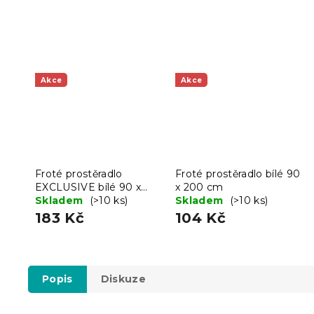
Akce
Akce
Froté prostěradlo
Froté prostěradlo bílé 90
EXCLUSIVE bílé 90 x
x 200 cm
200 cm
Skladem
(>10 ks)
Skladem
(>10 ks)
183 Kč
104 Kč
Popis
Diskuze