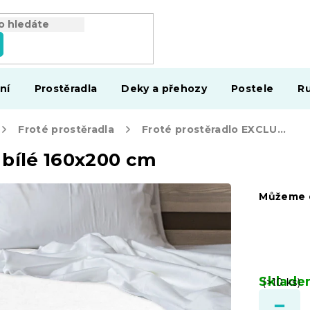
ní
Prostěradla
Deky a přehozy
Postele
Ru
Froté prostěradla
Froté prostěradlo EXCLUSIVE bílé 160x200 cm
 bílé 160x200 cm
Můžeme d
Sklad
(>10 ks)