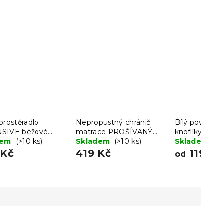
prostěradlo
Nepropustný chránič
Bílý povlak n
SIVE béžové
matrace PROŠÍVANÝ
knoflíky
00 cm
dem
(>10 ks)
160 x 200 cm
Skladem
(>10 ks)
Skladem
(>
 Kč
419 Kč
119 K
od