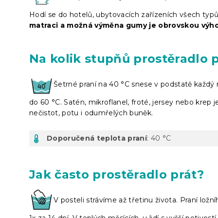
Hodí se do hotelů, ubytovacích zařízeních všech typů
matraci a možná výměna gumy je obrovskou výh
Na kolik stupňů prostěradlo 
Šetrné praní na 40 °C snese v podstatě každý m
do 60 °C. Satén, mikroflanel, froté, jersey nebo krep 
nečistot, potu i odumřelých buněk.
Doporučená teplota praní
: 40 °C
Jak často prostěradlo prát?
V posteli strávíme až třetinu života. Praní lož
1x za 14 dní. V teplých měsících, u lidí s vyšší potivo