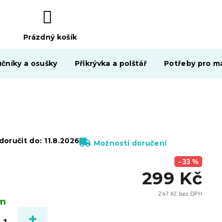
Prázdný košík
NÁKUPNÍ
KOŠÍK
čníky a osušky
Přikrývka a polštář
Potřeby pro ma
oručit do:
11.8.2026
Možnosti doručení
–33 %
299 Kč
247 Kč bez DPH
em
Měrn
cena: