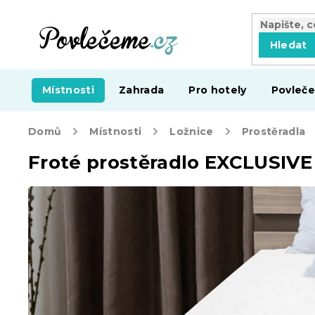
Přejít
na
obsah
Hledat
Místnosti
Zahrada
Pro hotely
Povleče
Domů
Místnosti
Ložnice
Prostěradla
Froté prostěradlo EXCLUSIVE