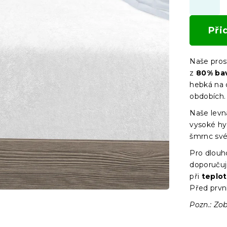
Při
Naše pros
z
80
% ba
hebká na 
obdobích
Naše levná
vysoké hyg
šmrnc své
Pro dlouh
doporučuj
při
teplo
Před prvn
Pozn.: Zob