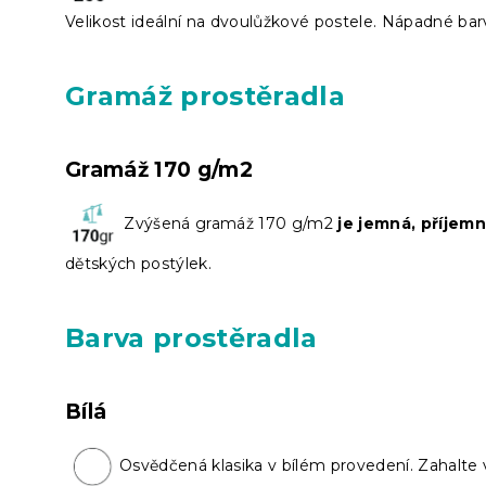
Velikost ideální na dvoulůžkové postele. Nápadné bar
Gramáž prostěradla
Gramáž 170 g/m2
Zvýšená gramáž 170 g/m2
je jemná, příjem
dětských postýlek.
Barva prostěradla
Bílá
Osvědčená klasika v bílém provedení. Zahalte v