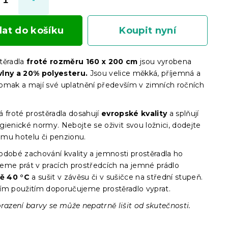
dat do košíku
Koupit nyní
těradla
froté
rozměru 160 x 200 cm
jsou vyrobena
vlny a 20% polyesteru.
Jsou velice měkká, příjemná a
omak a mají své uplatnění především v zimních ročních
.
 froté prostěradla dosahují
evropské kvality
a splňují
ienické normy. Nebojte se oživit svou ložnici, dodejte
mu hotelu či penzionu.
odobé zachování kvality a jemnosti prostěradla ho
eme prát v pracích prostředcích na jemné prádlo
tě 40 °C
a sušit v závěsu či v sušičce na střední stupeň.
ím použitím doporučujeme prostěradlo vyprat.
razení barvy se může nepatrně lišit od skutečnosti.