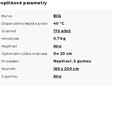
oplňkové parametry
Barva
Bílá
Doporučená teplota praní
40 °C
Gramáž
170 g/m2
Hmotnost
0,7 kg
Napínací
Ano
Optimální výška matrace
Do 20 cm
Provedení
Napínací, S gumou
Rozměr
160 x 200 cm
S gumou
Ano