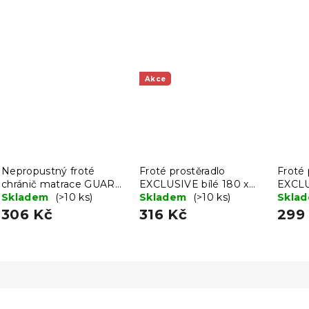
Akce
Nepropustný froté
Froté prostěradlo
Froté 
chránič matrace GUARD
EXCLUSIVE bílé 180 x
EXCLU
160 x 200 cm
Skladem
(>10 ks)
200 cm
Skladem
(>10 ks)
160x2
Skla
306 Kč
316 Kč
299