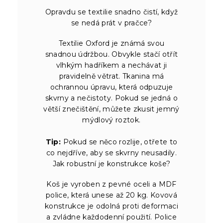
Opravdu se textilie snadno čistí, když
se nedá prát v pračce?
Textilie Oxford je známá svou
snadnou údržbou. Obvykle stačí otřít
vlhkým hadříkem a nechávat ji
pravidelně větrat. Tkanina má
ochrannou úpravu, která odpuzuje
skvrny a nečistoty. Pokud se jedná o
větší znečištění, můžete zkusit jemný
mýdlový roztok.
Tip:
Pokud se něco rozlije, otřete to
co nejdříve, aby se skvrny neusadily.
Jak robustní je konstrukce koše?
Koš je vyroben z pevné oceli a MDF
police, která unese až 20 kg. Kovová
konstrukce je odolná proti deformaci
a zvládne každodenní použití. Police