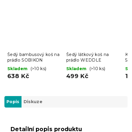
Šedý bambusový koš na
Šedý látkový koš na
Ko
prádlo SOBIKON
prádlo WEDDLE
50 
Skladem
(>10 ks)
Skladem
(>10 ks)
Sk
638 Kč
499 Kč
13
Popis
Diskuze
Detailní popis produktu