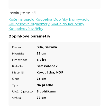
Inspirujte se dál
Koše na prádlo
Koupelna
Doplňky k umyvadlu
Koupelnové organizéry
Světla do koupelny
Koupelnové skříňky
Doplňkové parametry
Barva
Bílá, Béžová
Hloubka
33 cm
Hmotnost
6,9 kg
Kolečka
Bez koleček
Materiál
Kov
,
Látka
,
MDF
Šířka
73 cm
Typ
Na prádlo
Úložný prostor
S poličkami
Výška
72 cm