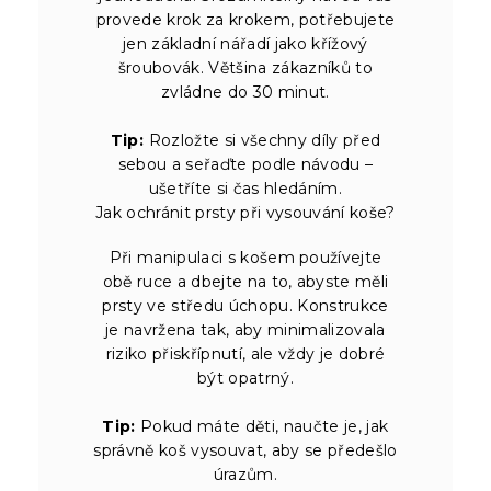
provede krok za krokem, potřebujete
jen základní nářadí jako křížový
šroubovák. Většina zákazníků to
zvládne do 30 minut.
Tip:
Rozložte si všechny díly před
sebou a seřaďte podle návodu –
ušetříte si čas hledáním.
Jak ochránit prsty při vysouvání koše?
Při manipulaci s košem používejte
obě ruce a dbejte na to, abyste měli
prsty ve středu úchopu. Konstrukce
je navržena tak, aby minimalizovala
riziko přiskřípnutí, ale vždy je dobré
být opatrný.
Tip:
Pokud máte děti, naučte je, jak
správně koš vysouvat, aby se předešlo
úrazům.