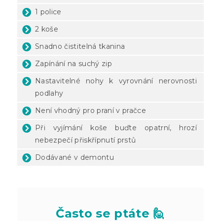
1 police
2 koše
Snadno čistitelná tkanina
Zapínání na suchý zip
Nastavitelné nohy k vyrovnání nerovnosti
podlahy
Není vhodný pro praní v pračce
Při vyjímání koše buďte opatrní, hrozí
nebezpečí přiskřípnutí prstů
Dodávané v demontu
Často se ptáte 🙋