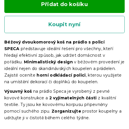
Přidat do košíku
Koupit nyní
Béžový dvoukomorový koš na prádlo s policí
SPECA
představuje ideální řešení pro všechny, kteří
hledají efektivní způsob, jak udržet domácnost v
pořádku.
Minimalistický design
v béžovém provedení je
ideální nejen do skandinávských koupelen a prádelen.
Zajisté oceníte
horní odkládací polici
, kterou využijete
na umístění dekorací či doplňků do koupelen.
Výsuvný koš
na prádlo Speca je vyrobený z pevné
kovové konstrukce a
2
vyjímatelných části
z kvalitní
textilie. Ty jsou ke kovovému korpusu připevněny
pomocí suchého zipu.
Zorganizujte
prostor koupelny a
udržujte ji v čistotě během celého týdne.