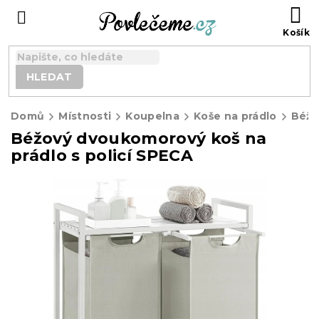
Přejít
N
na
K
obsah
HLEDAT
Domů
Místnosti
Koupelna
Koše na prádlo
Béžový dvoukomorový koš na
prádlo s policí SPECA