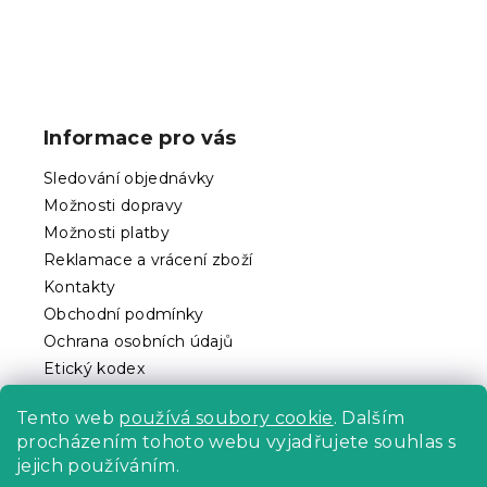
Z
á
p
Informace pro vás
a
t
Sledování objednávky
í
Možnosti dopravy
Možnosti platby
Reklamace a vrácení zboží
Kontakty
Obchodní podmínky
Ochrana osobních údajů
Etický kodex
Pro partnery
Tento web
používá soubory cookie
. Dalším
procházením tohoto webu vyjadřujete souhlas s
jejich používáním.