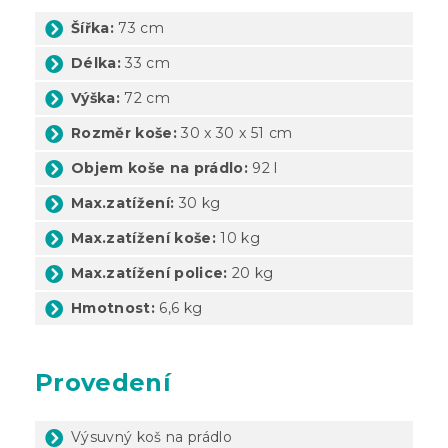
Šířka:
73 cm
Délka:
33 cm
Výška:
72 cm
Rozměr koše:
30 x 30 x 51 cm
Objem koše na prádlo:
92 l
Max.zatížení:
30 kg
Max.zatížení koše:
10 kg
Max.zatížení police:
20 kg
Hmotnost:
6,6 kg
Provedení
Výsuvný koš na prádlo