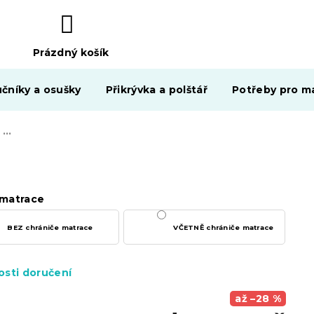
Prázdný košík
NÁKUPNÍ
KOŠÍK
čníky a osušky
Přikrývka a polštář
Potřeby pro ma
Dětská matrace COMFY HR 8 cm 80x160 cm
matrace
BEZ chrániče matrace
VČETNĚ chrániče matrace
sti doručení
až –28 %