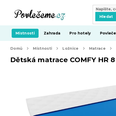
Přejít
na
obsah
Hledat
Místnosti
Zahrada
Pro hotely
Povleče
Domů
Místnosti
Ložnice
Matrace
Dětská matrace COMFY HR 8