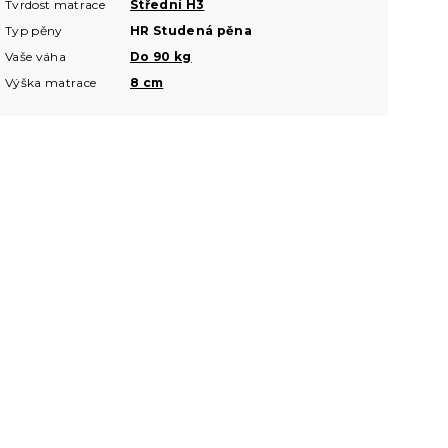
Tvrdost matrace
Střední H3
Typ pěny
HR Studená pěna
Vaše váha
Do 90 kg
Výška matrace
8 cm