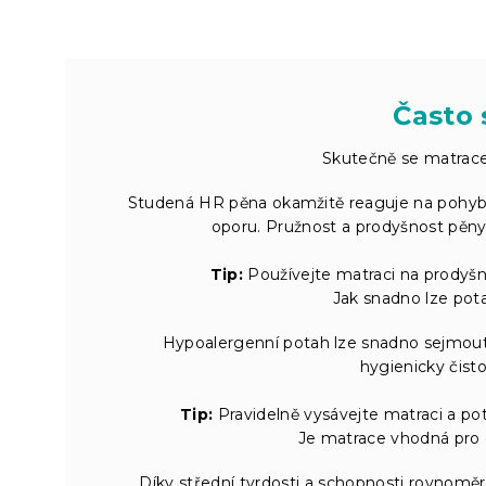
Často 
Skutečně se matrace
Studená HR pěna okamžitě reaguje na pohyb a 
oporu. Pružnost a prodyšnost pěny 
Tip:
Používejte matraci na prodyšné
Jak snadno lze pot
Hypoalergenní potah lze snadno sejmout
hygienicky čisto
Tip:
Pravidelně vysávejte matraci a pota
Je matrace vhodná pro 
Díky střední tvrdosti a schopnosti rovnoměr