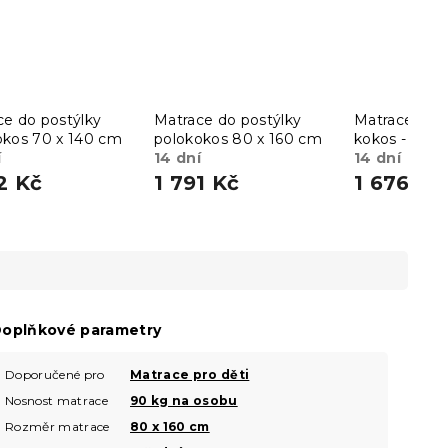
ce do postýlky
Matrace do postýlky
Matrace do p
okos 70 x 140 cm
polokokos 80 x 160 cm
kokos - moli
í
14 dní
70 x 140 cm
14 dní
2 Kč
1 791 Kč
1 676 Kč
oplňkové parametry
Doporučené pro
Matrace pro děti
Nosnost matrace
90 kg na osobu
Rozměr matrace
80 x 160 cm