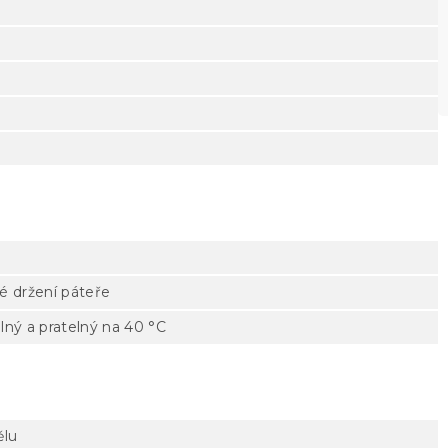
é držení páteře
ný a pratelný na 40 °C
ělu