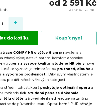
od
2 591 Kč
iantu
od
2 141 Kč
bez DPH
Měrn
cena:
dat do košíku
Koupit nyní
atrace COMFY HR o výšce 8 cm
je navržena s
a zdravý vývoj dětské páteře, komfort a vysokou
Je vyrobena
z vysoce kvalitní studené HR pěny
nové
 která se vyznačuje mimořádnou
pružností, dlouhou
tí a výbornou prodyšností
. Díky svým vlastnostem je
lbou pro děti všech věkových kategorií.
á střední tuhost, která
poskytuje optimální oporu
a
ě rozkládá tlak.
Studená pěna se dokonale
í tělu dítěte
, zároveň ale ihned reaguje na změnu
vrací se do původního tvaru. Oproti běžné PUR pěně je