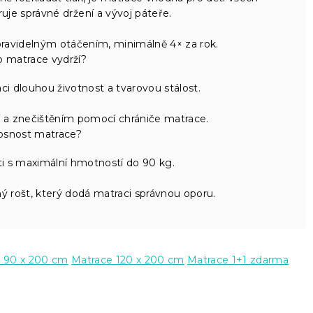
uje správné držení a vývoj páteře.
ravidelným otáčením, minimálně 4× za rok.
o matrace vydrží?
i dlouhou životnost a tvarovou stálost.
í a znečištěním pomocí chrániče matrace.
nosnost matrace?
ti s maximální hmotností do 90 kg.
ý rošt, který dodá matraci správnou oporu.
 90 x 200 cm
Matrace 120 x 200 cm
Matrace 1+1 zdarma