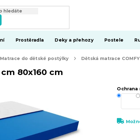
ní
Prostěradla
Deky a přehozy
Postele
Ru
Matrace do dětské postýlky
 cm 80x160 cm
Ochrana 
Možno