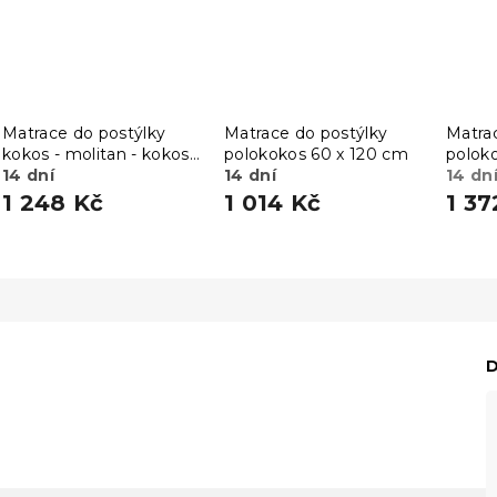
Matrace do postýlky
Matrace do postýlky
Matra
kokos - molitan - kokos
polokokos 60 x 120 cm
polok
60 x 120 cm
14 dní
14 dní
14 dn
1 248 Kč
1 014 Kč
1 37
D