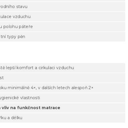
vodního stavu
rkulace vzduchu
u polohu páteře
tní typy pěn
ště lepší komfort a cirkulaci vzduchu
st
ku minimálně 4×, v dalších letech alespoň 2×
ygienické vlastnosti
 vliv na funkčnost matrace
řku a délku