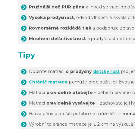
Pružnější než PUR pěna
a ihned se vrací do pů
Vysoká prodyšnost
, odvod vlhkosti a skvělá ci
Rovnoměrně rozkládá tlak
a podporuje zdravo
Mnohem delší životnost
a prodyšnost než osta
Tipy
Doplňte matraci
o prodyšný
dětský rošt
pro je
Chránič matrace
pomůže prodloužit její životno
Matraci
pravidelně otáčejte
– během prvního ro
Matraci
pravidelně vysávejte
– zachováte její h
Barva pěny a prošití potahu se může lišit –
nemá
Výrobní tolerance matrace je ± 2 cm na výšku, ší