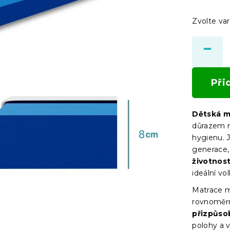
Zvolte var
Při
Dětská m
důrazem n
hygienu. 
generace,
životnos
ideální vo
Matrace m
rovnoměrn
přizpůsob
polohy a 