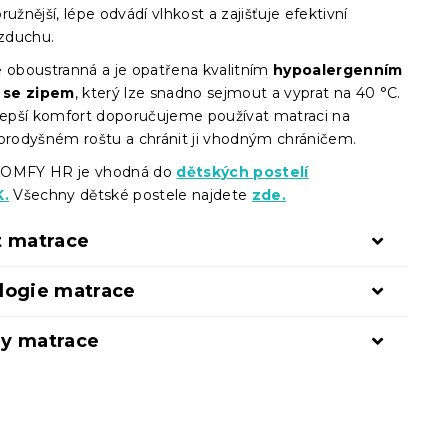
ružnější, lépe odvádí vlhkost a zajišťuje efektivní
vzduchu.
e oboustranná a je opatřena kvalitním
hypoalergenním
 se zipem
, který lze snadno sejmout a vyprat na 40 °C.
 lepší komfort doporučujeme používat matraci na
 prodyšném roštu a chránit ji vhodným chráničem.
COMFY HR je vhodná do
dětských postelí
.
Všechny dětské postele najdete
zde.
t matrace
logie matrace
y matrace