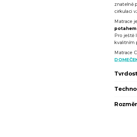
znatelně p
cirkulaci 
Matrace j
potahem
Pro ještě
kvalitním
Matrace 
DOMEČEK
Tvrdos
Techno
Rozměr