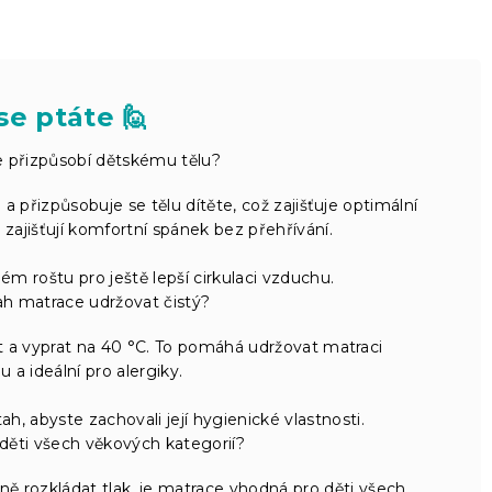
se ptáte 🙋
 přizpůsobí dětskému tělu?
přizpůsobuje se tělu dítěte, což zajišťuje optimální
zajišťují komfortní spánek bez přehřívání.
m roštu pro ještě lepší cirkulaci vzduchu.
ah matrace udržovat čistý?
 a vyprat na 40 °C. To pomáhá udržovat matraci
u a ideální pro alergiky.
h, abyste zachovali její hygienické vlastnosti.
děti všech věkových kategorií?
ně rozkládat tlak, je matrace vhodná pro děti všech