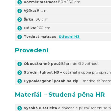
Rozměr matrace:
80 x 160 cm
Výška:
8 cm
Šířka:
80 cm
Délka:
160 cm
Tvrdost matrace:
Střední H3
Provedení
Oboustranné použití
pro delší životnost
Střední tuhost H3
– optimální opora pro správn
Hypoalergenní potah na zip
– snadno snímatel
Materiál – Studená pěna HR
Vysoká elasticita
a dokonalé přizpůsobení se t