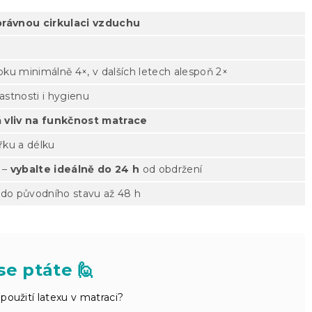
 správnou cirkulaci vzduchu
ku minimálně 4×, v dalších letech alespoň 2×
lastnosti i hygienu
 vliv na funkčnost matrace
řku a délku
 –
vybalte ideálně do 24 h
od obdržení
do původního stavu až 48 h
se ptáte 🙋
použití latexu v matraci?