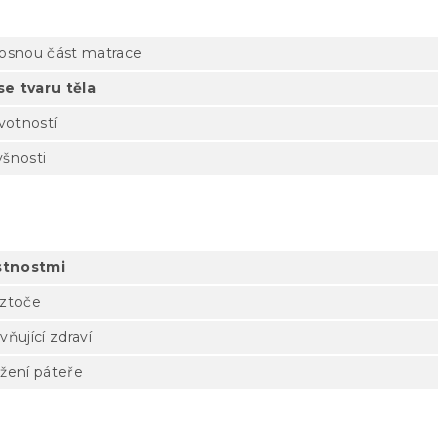
nosnou část matrace
e tvaru těla
ivotností
yšnosti
astnostmi
oztoče
vňující zdraví
žení páteře