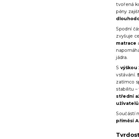
tvořená k
pěny zajiš
dlouhodo
Spodní čá
zvyšuje c
matrace
a
napomáhá 
jádra.
S
výškou
vstávání.
zatímco s
stabilitu
střední a
uživatelů
Součástí 
příměsí A
Tvrdos