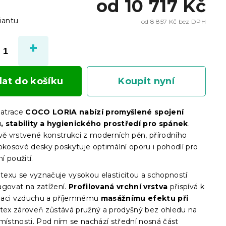
od
10 717 Kč
iantu
od
8 857 Kč
bez DPH
Měrn
cena:
dat do košíku
Koupit nyní
atrace
COCO LORIA nabízí promyšlené spojení
 stability a hygienického prostředí pro spánek
.
ivě vrstvené konstrukci z moderních pěn, přírodního
kokosové desky poskytuje optimální oporu i pohodlí pro
 použití.
atexu se vyznačuje vysokou elasticitou a schopností
agovat na zatížení.
Profilovaná vrchní vrstva
přispívá k
kulaci vzduchu a příjemnému
masážnímu efektu při
atex zároveň zůstává pružný a prodyšný bez ohledu na
 místnosti. Pod ním se nachází střední nosná část