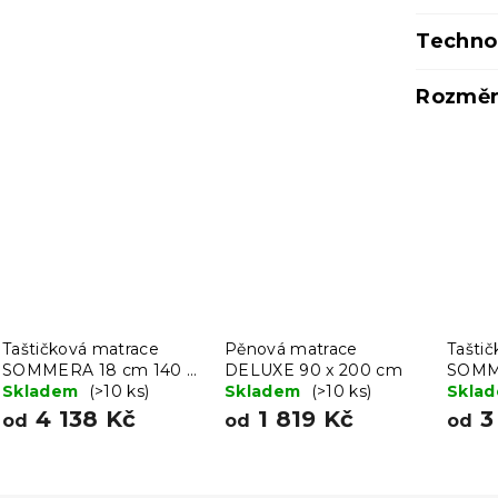
Techno
Rozměr
Taštičková matrace
Pěnová matrace
Tašti
SOMMERA 18 cm 140 x
DELUXE 90 x 200 cm
SOMME
200 cm
Skladem
(>10 ks)
Skladem
(>10 ks)
200 
Skla
4 138 Kč
1 819 Kč
3
od
od
od