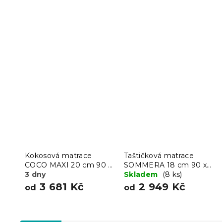
Kokosová matrace
Taštičková matrace
COCO MAXI 20 cm 90 x
SOMMERA 18 cm 90 x
200 cm
3 dny
200 cm
Skladem
(8 ks)
3 681 Kč
2 949 Kč
od
od