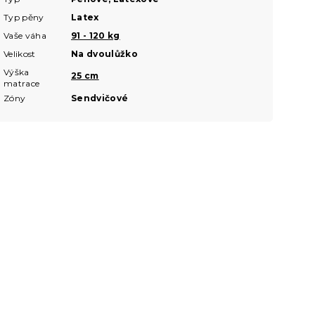
Typ pěny
Latex
Vaše váha
91 - 120 kg
Velikost
Na dvoulůžko
Výška
25 cm
matrace
Zóny
Sendvičové