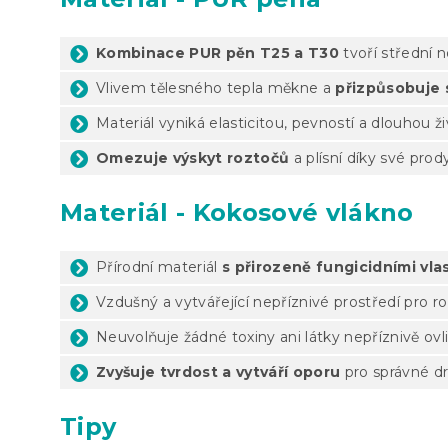
Kombinace PUR pěn T25 a T30
tvoří střední 
Vlivem tělesného tepla měkne a
přizpůsobuje s
Materiál vyniká elasticitou, pevností a dlouhou ž
Omezuje výskyt roztočů
a plísní díky své prod
Materiál - Kokosové vlákno
Přírodní materiál
s přirozeně fungicidními vl
Vzdušný a vytvářející nepříznivé prostředí pro r
Neuvolňuje žádné toxiny ani látky nepříznivě ovli
Zvyšuje tvrdost a vytváří oporu
pro správné dr
Tipy