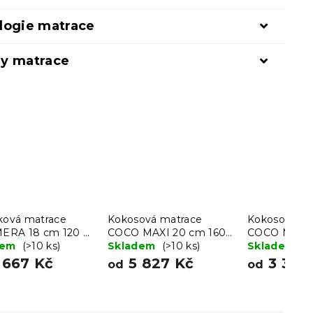
logie matrace
y matrace
čková matrace
Kokosová matrace
Kokosová ma
RA 18 cm 120 x
COCO MAXI 20 cm 160
COCO MAXI 
cm
dem
(>10 ks)
x 200 cm
Skladem
(>10 ks)
200 cm
Skladem
(>
 667 Kč
5 827 Kč
3 388
od
od