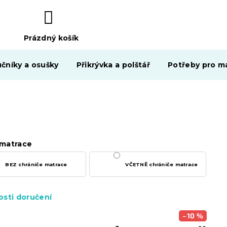
Prázdný košík
NÁKUPNÍ
KOŠÍK
čníky a osušky
Přikrývka a polštář
Potřeby pro ma
matrace
BEZ chrániče matrace
VČETNĚ chrániče matrace
sti doručení
–10 %