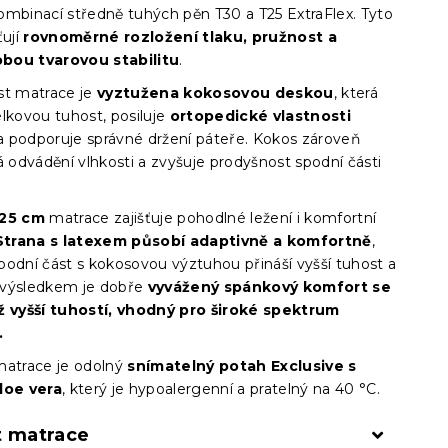
ombinací středně tuhých pěn T30 a T25 ExtraFlex. Tyto
ťují
rovnoměrné rozložení tlaku, pružnost a
bou tvarovou stabilitu
.
st matrace je
vyztužena kokosovou deskou
, která
elkovou tuhost, posiluje
ortopedické vlastnosti
 podporuje správné držení páteře. Kokos zároveň
odvádění vlhkosti a zvyšuje prodyšnost spodní části
 25 cm
matrace zajišťuje pohodlné ležení i komfortní
Strana s latexem působí adaptivně a komfortně
,
podní část s kokosovou výztuhou přináší vyšší tuhost a
 – výsledkem je dobře
vyvážený spánkový komfort se
ž vyšší tuhostí, vhodný pro široké spektrum
.
matrace je odolný
snímatelný potah Exclusive s
loe vera
, který je hypoalergenní a pratelný na 40 °C.
t matrace