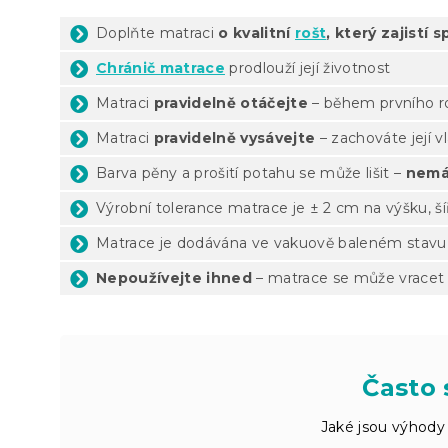
Doplňte matraci
o kvalitní
rošt
, který zajistí
Chránič matrace
prodlouží její životnost
Matraci
pravidelně otáčejte
– během prvního ro
Matraci
pravidelně vysávejte
– zachováte její v
Barva pěny a prošití potahu se může lišit –
nemá
Výrobní tolerance matrace je ± 2 cm na výšku, ší
Matrace je dodávána ve vakuově baleném stavu
Nepoužívejte ihned
– matrace se může vracet 
Často 
Jaké jsou výhody 