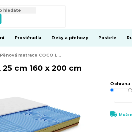
ní
Prostěradla
Deky a přehozy
Postele
Ru
Pěnová matrace COCO LORIA 25 cm 160 x 200 cm
25 cm 160 x 200 cm
Ochrana 
Možno