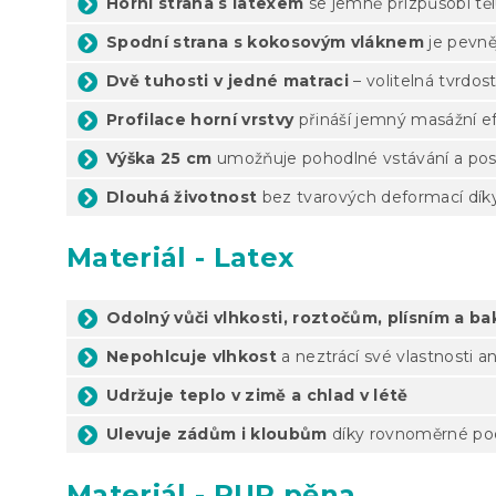
Horní strana s latexem
se jemně přizpůsobí tělu
Spodní strana s kokosovým vláknem
je pevněj
Dvě tuhosti v jedné matraci
– volitelná tvrdos
Profilace horní vrstvy
přináší jemný masážní efe
Výška 25 cm
umožňuje pohodlné vstávání a pos
Dlouhá životnost
bez tvarových deformací díky
Materiál - Latex
Odolný vůči vlhkosti, roztočům, plísním a ba
Nepohlcuje vlhkost
a neztrácí své vlastnosti a
Udržuje teplo v zimě a chlad v létě
Ulevuje zádům i kloubům
díky rovnoměrné pod
Materiál - PUR pěna