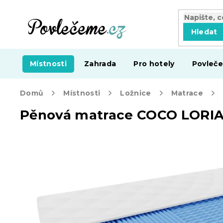
Přejít
na
obsah
Hledat
Místnosti
Zahrada
Pro hotely
Povleče
Domů
Místnosti
Ložnice
Matrace
Pěnová matrace COCO LORIA 