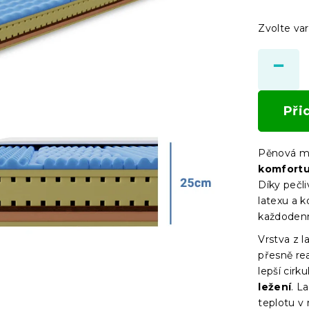
Zvolte var
Při
Pěnová m
komfortu,
Díky pečl
latexu a 
každodenní
Vrstva z l
přesně re
lepší cir
ležení
. L
teplotu v