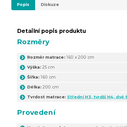
Popis
Diskuze
Detailní popis produktu
Rozměry
Rozměr matrace:
160 x 200 cm
Výška:
25 cm
Šířka:
160 cm
Délka:
200 cm
Tvrdost matrace:
Střední H3, tvrdší H4, dvě 
Provedení