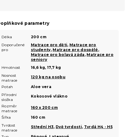
oplňkové parametry
Délka
200 cm
Doporučené
Matrace pro děti
,
Matrace pro
pro
studenty
,
Matrace pro dospělé
,
Matrace pro bolavá záda
,
Matrace pro
seniory
Hmotnost
16,6 kg, 17,7 kg
Nosnost
120 kg na osobu
matrace
Potah
Aloe vera
Přírodní
Kokosové vlákno
složka
Rozměr
160 x 200 cm
matrace
Šířka
160 cm
Tvrdost
Střední H3
,
Dvě tvrdosti
,
Tvrdá H4 - H5
matrace
Typ
Pěnové, Latexové