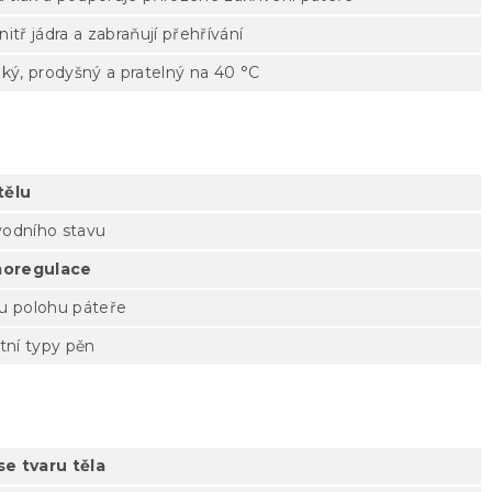
nitř jádra a zabraňují přehřívání
ký, prodyšný a pratelný na 40 °C
tělu
vodního stavu
moregulace
u polohu páteře
tní typy pěn
e tvaru těla