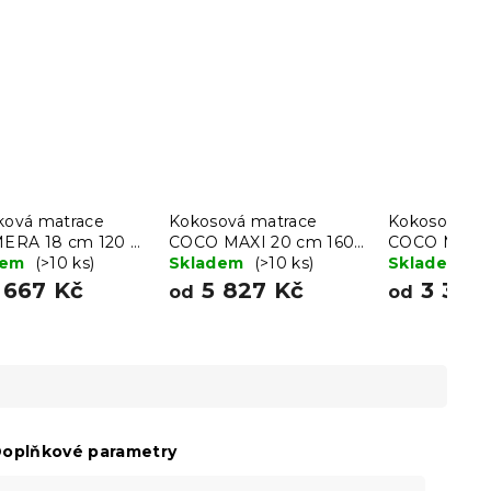
čková matrace
Kokosová matrace
Kokosová ma
RA 18 cm 120 x
COCO MAXI 20 cm 160
COCO MAXI 
cm
dem
(>10 ks)
x 200 cm
Skladem
(>10 ks)
200 cm
Skladem
(>
 667 Kč
5 827 Kč
3 388
od
od
oplňkové parametry