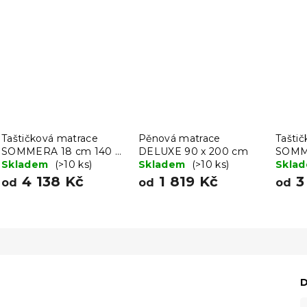
Taštičková matrace
Pěnová matrace
Tašti
SOMMERA 18 cm 140 x
DELUXE 90 x 200 cm
SOMME
200 cm
Skladem
(>10 ks)
Skladem
(>10 ks)
200 
Skla
4 138 Kč
1 819 Kč
3
od
od
od
D