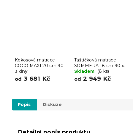
Kokosová matrace
Taštičková matrace
COCO MAXI 20 cm 90 x
SOMMERA 18 cm 90 x
200 cm
3 dny
200 cm
Skladem
(8 ks)
3 681 Kč
2 949 Kč
od
od
Popis
Diskuze
Detailní popis produktu