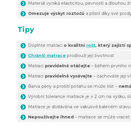
Materiál vyniká elasticitou, pevností a dlouhou ž
Omezuje výskyt roztočů
a plísní díky své prod
Tipy
Doplňte matraci
o kvalitní
rošt
, který zajistí
Chránič matrace
prodlouží její životnost
Matraci
pravidelně otáčejte
– během prvního ro
Matraci
pravidelně vysávejte
– zachováte její v
Barva pěny a prošití potahu se může lišit –
nemá
Výrobní tolerance matrace je ± 2 cm na výšku, ší
Matrace je dodávána ve vakuově baleném stavu
Nepoužívejte ihned
– matrace se může vracet 