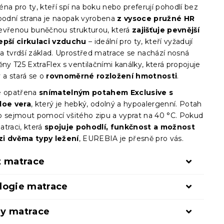
na pro ty, kteří spí na boku nebo preferují pohodlí bez
Spodní strana je naopak vyrobena
z vysoce pružné HR
evřenou buněčnou strukturou, která
zajišťuje pevnější
epší cirkulaci vzduchu
– ideální pro ty, kteří vyžadují
í a tvrdší základ. Uprostřed matrace se nachází nosná
ěny T25 ExtraFlex s ventilačními kanálky, která propojuje
 a stará se o
rovnoměrné rozložení hmotnosti
.
e opatřena
snímatelným potahem Exclusive s
loe vera
, který je hebký, odolný a hypoalergenní. Potah
o sejmout pomocí všitého zipu a vyprat na 40 °C. Pokud
atraci, která
spojuje pohodlí, funkčnost a možnost
zi dvěma typy ležení
, EUREBIA je přesně pro vás.
t matrace
logie matrace
y matrace