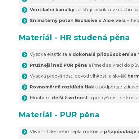
Ventilační kanálky
zajišťují cirkulaci vzduchu uv
Snímatelný potah Exclusive s Aloe vera
– heb
Materiál - HR studená pěna
Vysoká elasticita a
dokonalé přizpůsobení se 
Pružnější než PUR pěna
a ihned se vrací do pů
Vysoká prodyšnost, odvod vlhkosti a skvělá
ter
Rovnoměrně rozkládá tlak
a podporuje zdravo
Mnohem
delší životnost
a prodyšnost než osta
Materiál - PUR pěna
Vlivem tělesného tepla měkne a
přizpůsobuje s