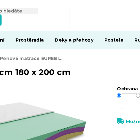
ní
Prostěradla
Deky a přehozy
Postele
Ru
Pěnová matrace EUREBIA 23 cm 180 x 200 cm
cm 180 x 200 cm
Ochrana 
Možno