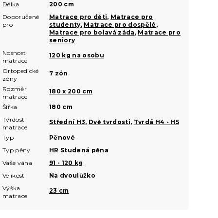
Délka
200 cm
Doporučené
Matrace pro děti
,
Matrace pro
pro
studenty
,
Matrace pro dospělé
,
Matrace pro bolavá záda
,
Matrace pro
seniory
Nosnost
120 kg na osobu
matrace
Ortopedické
7 zón
zóny
Rozměr
180 x 200 cm
matrace
Šířka
180 cm
Tvrdost
Střední H3
,
Dvě tvrdosti
,
Tvrdá H4 - H5
matrace
Typ
Pěnové
Typ pěny
HR Studená pěna
Vaše váha
91 - 120 kg
Velikost
Na dvoulůžko
Výška
23 cm
matrace