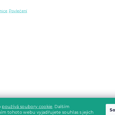
nice
Povlečení
b
používá soubory cookie
. Dalším
So
m tohoto webu vyjadřujete souhlas s jejich