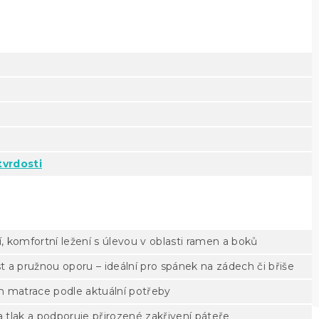
tvrdosti
 komfortní ležení s úlevou v oblasti ramen a boků
t a pružnou oporu – ideální pro spánek na zádech či břiše
m matrace podle aktuální potřeby
 tlak a podporuje přirozené zakřivení páteře