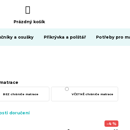
Prázdný košík
NÁKUPNÍ
KOŠÍK
čníky a osušky
Přikrývka a polštář
Potřeby pro ma
matrace
BEZ chrániče matrace
VČETNĚ chrániče matrace
sti doručení
–4 %