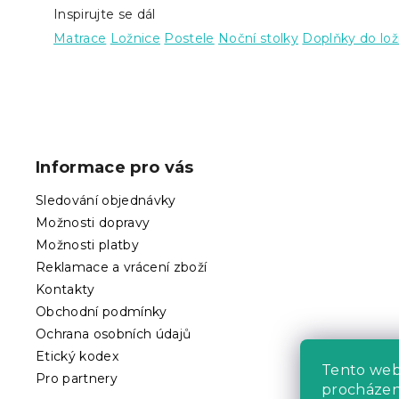
Inspirujte se dál
Matrace
Ložnice
Postele
Noční stolky
Doplňky do lož
Z
á
p
Informace pro vás
a
t
Sledování objednávky
í
Možnosti dopravy
Možnosti platby
Reklamace a vrácení zboží
Kontakty
Obchodní podmínky
Ochrana osobních údajů
Etický kodex
Tento we
Pro partnery
procházení