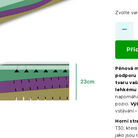
Zvolte var
Při
Pěnová m
podporu 
tvaru vaš
lehkému 
napomáhá 
pozici.
Vý
vstávání –
Horní str
T30, která
jako jsou