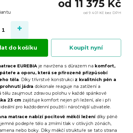
od
11 375 Kč
iantu
od
9 401 Kč
bez DPH
Měrn
cena:
dat do košíku
Koupit nyní
atrace EUREBIA
je navržena s důrazem na
komfort,
páteře a oporu, která se přirozeně přizpůsobí
eho těla
. Díky třívrstvé konstrukci
z kvalitních pěn a
prohnutí jádra
dokonale reaguje na zatížení a
tělu zaujmout zdravou polohu v každé spánkové
ška 23 cm
zajišťuje komfort nejen při ležení, ale i při
 ideální pro každodenní použití i náročnější uživatele.
ana matrace nabízí pocitově měkčí ležení
díky pěně
 jemně podepře tělo a zmírní tlak v citlivých zónách,
 ramena nebo boky. Díky měkčí struktuře se tato strana