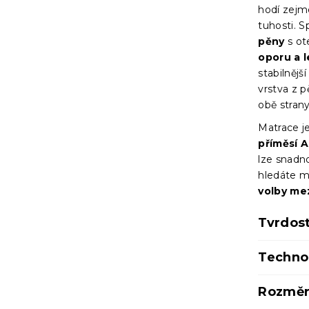
hodí zejmé
tuhosti. 
pěny
s ot
oporu a l
stabilnějš
vrstva z p
obě strany
Matrace j
příměsí A
lze snadn
hledáte m
volby me
Tvrdos
Techno
Rozměr