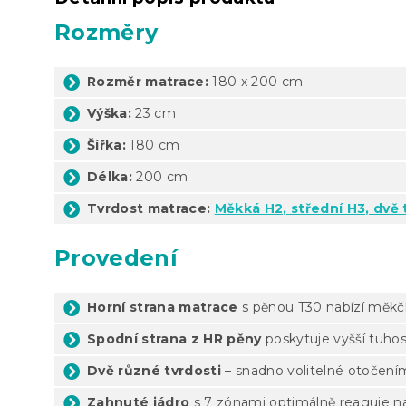
Rozměry
Rozměr matrace:
180 x 200 cm
Výška:
23 cm
Šířka:
180 cm
Délka:
200 cm
Tvrdost matrace:
Měkká H2, střední H3, dvě 
Provedení
Horní strana matrace
s pěnou T30 nabízí měkčí,
Spodní strana z HR pěny
poskytuje vyšší tuhos
Dvě různé tvrdosti
– snadno volitelné otočení
Zahnuté jádro
s 7 zónami optimálně reaguje na