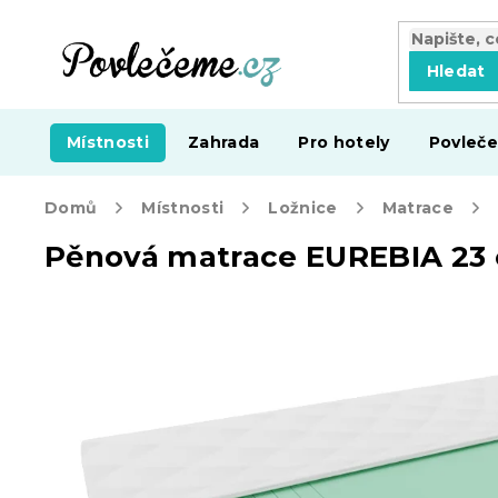
Přejít
na
obsah
Hledat
Místnosti
Zahrada
Pro hotely
Povleče
Domů
Místnosti
Ložnice
Matrace
Pěnová matrace EUREBIA 23 