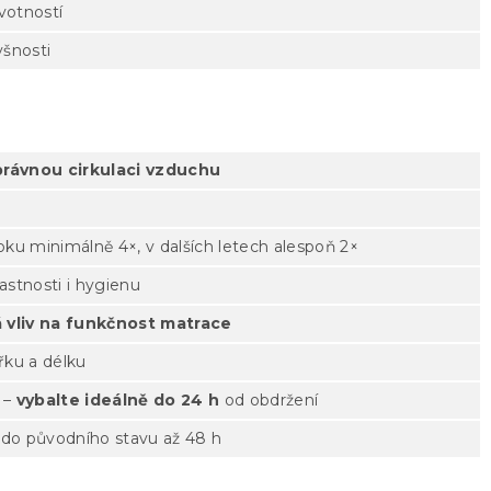
ivotností
yšnosti
 správnou cirkulaci vzduchu
ku minimálně 4×, v dalších letech alespoň 2×
lastnosti i hygienu
 vliv na funkčnost matrace
řku a délku
 –
vybalte ideálně do 24 h
od obdržení
do původního stavu až 48 h