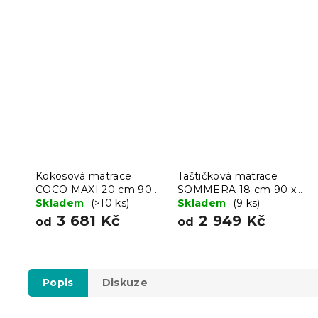
Kokosová matrace
Taštičková matrace
COCO MAXI 20 cm 90 x
SOMMERA 18 cm 90 x
200 cm
Skladem
(>10 ks)
200 cm
Skladem
(9 ks)
3 681 Kč
2 949 Kč
od
od
Popis
Diskuze