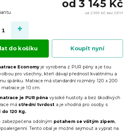
od
3 145 Kč
iantu
od
2 599 Kč
bez DPH
Měrn
cena:
dat do košíku
Koupit nyní
matrace Economy
je vyrobena z PUR pěny a je tou
olbou pro všechny, kteří dávají přednost kvalitnímu a
u spánku. Matrace má standardní rozměry 120 x 200
 matrace je 10 cm.
 matrace je PUR pěna
vysoké hustoty a bez škodlivých
trace má
střední tvrdost
a je vhodná pro osoby s
í
do 120 Kg.
je zabezpečena odolným
potahem se všitým zipem
,
hypoalergenní. Tento obal je možné sejmout a vyprat na