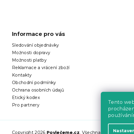
Z
á
p
Informace pro vás
a
t
Sledování objednávky
í
Možnosti dopravy
Možnosti platby
Reklamace a vrácení zboží
Kontakty
Obchodní podmínky
Ochrana osobních údajů
Etický kodex
Tento we
Pro partnery
procházení
používání
Nastave
Copyright 2026
Povlečeme.cz
. Všechna práva vyhraze