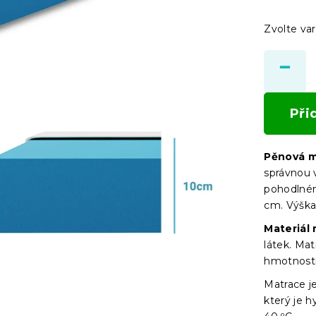
Zvolte var
Při
Pěnová 
správnou v
pohodlném
cm. Výška
Materiál
látek. Ma
hmotnost
Matrace 
který je 