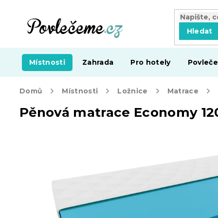
Přejít
na
obsah
Hledat
Místnosti
Zahrada
Pro hotely
Povleče
Domů
Místnosti
Ložnice
Matrace
Pěnová matrace Economy 12