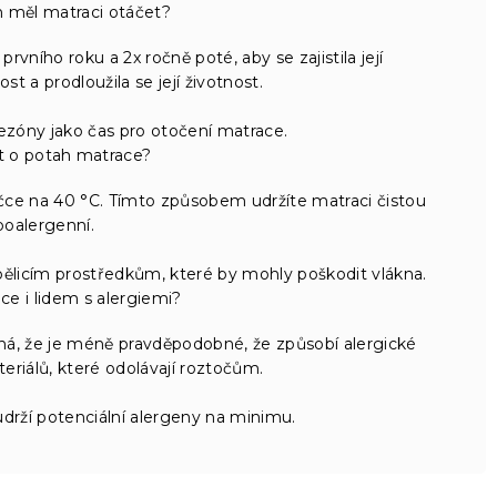
h měl matraci otáčet?
ního roku a 2x ročně poté, aby se zajistila její
 a prodloužila se její životnost.
zóny jako čas pro otočení matrace.
at o potah matrace?
čce na 40 °C. Tímto způsobem udržíte matraci čistou
poalergenní.
bělicím prostředkům, které by mohly poškodit vlákna.
e i lidem s alergiemi?
á, že je méně pravděpodobné, že způsobí alergické
eriálů, které odolávají roztočům.
drží potenciální alergeny na minimu.