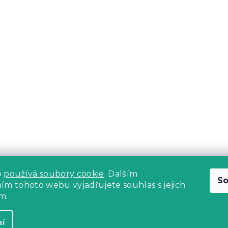
b
používá soubory cookie
. Dalším
So
m tohoto webu vyjadřujete souhlas s jejich
m.
ní
na.
Upravit nastavení cookies