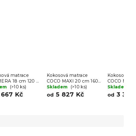
čková matrace
Kokosová matrace
Kokosová ma
RA 18 cm 120 x
COCO MAXI 20 cm 160
COCO MAXI 
cm
dem
(>10 ks)
x 200 cm
Skladem
(>10 ks)
200 cm
Skladem
(>
 667 Kč
5 827 Kč
3 388
od
od