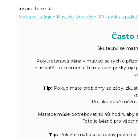
Inspirujte se dál
Matrace
Ložnice
Postele
Povlečení
Přikrývka a polšt
Často 
Skutečně se matra
Polyuretanová pěna v matraci se rychle přizp
elasticitě. To znamená, že matrace poskytuje 
v
Tip:
Pokud máte problémy se zády, zkust
z
Po jaké době můžu p
Matrace může potřebovat až 48 hodin, aby s
Toto je běžné pro všech
Tip:
Položte matraci na rovný povrch v d