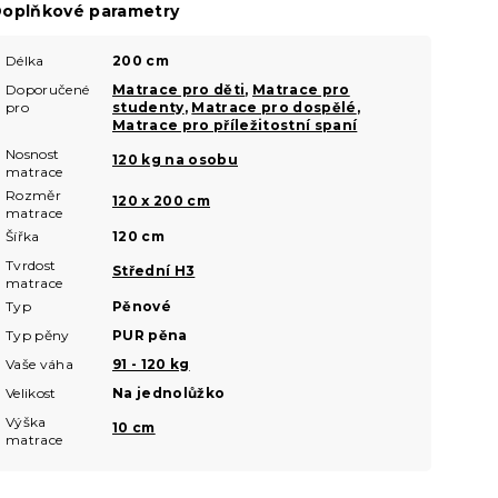
oplňkové parametry
Délka
200 cm
Doporučené
Matrace pro děti
,
Matrace pro
pro
studenty
,
Matrace pro dospělé
,
Matrace pro příležitostní spaní
Nosnost
120 kg na osobu
matrace
Rozměr
120 x 200 cm
matrace
Šířka
120 cm
Tvrdost
Střední H3
matrace
Typ
Pěnové
Typ pěny
PUR pěna
Vaše váha
91 - 120 kg
Velikost
Na jednolůžko
Výška
10 cm
matrace