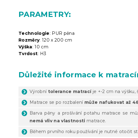
PARAMETRY:
Technologie
: PUR pěna
Rozměry
: 120 x 200 cm
Výška
: 10 cm
Tvrdost
: H3
Důležité informace k matrac
Výrobní
tolerance matrací
je +-2 cm na výšku, 
Matrace se po rozbalení
může nafukovat až 4
Barva pěny a prošívání potahu matrace se můž
nemá vliv na vlastnosti
matrace.
Během prvního roku používání je nutné otočit st