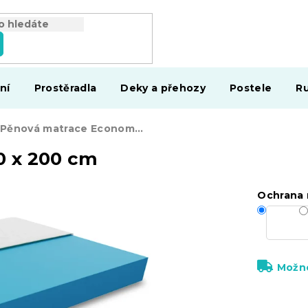
ní
Prostěradla
Deky a přehozy
Postele
Ru
Pěnová matrace Economy 120 x 200 cm
0 x 200 cm
Ochrana 
Možno