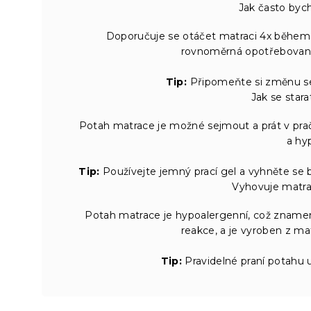
Jak často byc
Doporučuje se otáčet matraci 4x během prv
rovnoměrná opotřebovanost
Tip:
Připomeňte si změnu se
Jak se star
Potah matrace je možné sejmout a prát v pra
a hy
Tip:
Používejte jemný prací gel a vyhněte se 
Vyhovuje matrac
Potah matrace je hypoalergenní, což znamen
reakce, a je vyroben z mat
Tip:
Pravidelné praní potahu u