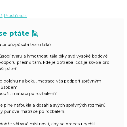
ář
Prostěradla
se ptáte 🙋
ce přizpůsobí tvaru těla?
ůsobí tvaru a hmotnosti těla díky své vysoké bodové
podporu přesně tam, kde je potřeba, což je skvělé pro
aši páteř.
e polohu na boku, matrace vás podpoří správným
působem.
oužít matraci po rozbalení?
e plně nafoukla a dosáhla svých správných rozměrů.
ny pěnové matrace po rozbalení.
obře větrané místnosti, aby se proces urychlil.