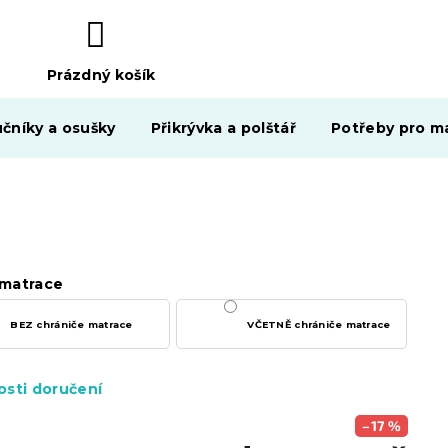
Prázdný košík
NÁKUPNÍ
KOŠÍK
čníky a osušky
Přikrývka a polštář
Potřeby pro ma
matrace
BEZ chrániče matrace
VČETNĚ chrániče matrace
sti doručení
–17 %