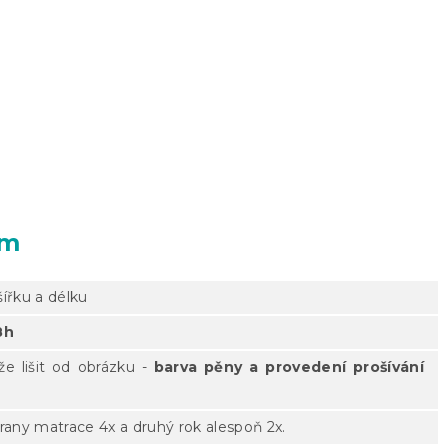
ím
šířku a délku
8h
e lišit od obrázku -
barva pěny a provedení prošívání
rany matrace 4x a druhý rok alespoň 2x.