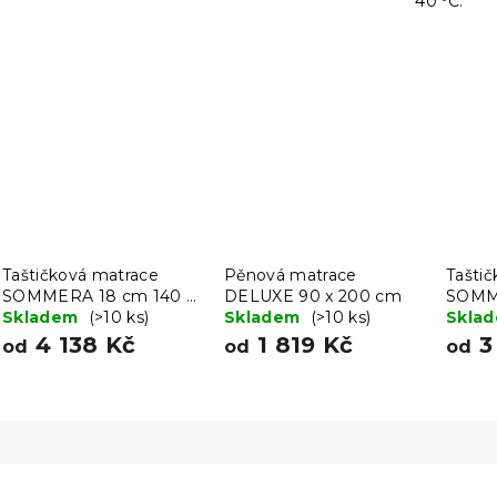
40 ºC.
Taštičková matrace
Pěnová matrace
Tašti
SOMMERA 18 cm 140 x
DELUXE 90 x 200 cm
SOMME
200 cm
Skladem
(>10 ks)
Skladem
(>10 ks)
200 
Skla
4 138 Kč
1 819 Kč
3
od
od
od