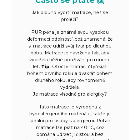
Často se ptáte 🙋
Jak dlouho vydrží matrace, než se
proleží?
PUR pěna je známá svou vysokou
deformaci odolností, což znamená, že
si matrace udrží svůj tvar po dlouhou
dobu. Matrace je navržena tak, aby
vydržela běžné používání po mnoho
let.
Tip:
Otočte matraci čtyřikrát
během prvního roku a dvakrát během
druhého roku, aby rovnoměrně
vydržela.
Je matrace vhodná pro alergiky?
Tato matrace je vyrobena z
hypoalergenního materiálu, takže je
ideální pro osoby s alergiemi. Potah
matrace lze prát na 40 °C, což
pomáhá udržet ji čistou a bez