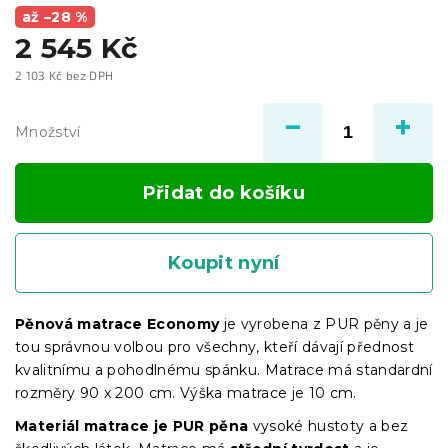
až –28 %
2 545 Kč
2 103 Kč bez DPH
Měrná
cena:
Množství
Přidat do košíku
Koupit nyní
Pěnová matrace Economy
je vyrobena z PUR pěny a je
tou správnou volbou pro všechny, kteří dávají přednost
kvalitnímu a pohodlnému spánku. Matrace má standardní
rozměry 90 x 200 cm. Výška matrace je 10 cm.
Materiál matrace je PUR pěna
vysoké hustoty a bez