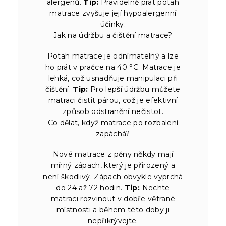
alergenů.
Tip:
Pravidelně prát potah
matrace zvyšuje její hypoalergenní
účinky.
Jak na údržbu a čištění matrace?
Potah matrace je odnímatelný a lze
ho prát v pračce na 40 °C. Matrace je
lehká, což usnadňuje manipulaci při
čištění.
Tip:
Pro lepší údržbu můžete
matraci čistit párou, což je efektivní
způsob odstranění nečistot.
Co dělat, když matrace po rozbalení
zapáchá?
Nové matrace z pěny někdy mají
mírný zápach, který je přirozený a
není škodlivý. Zápach obvykle vyprchá
do 24 až 72 hodin.
Tip:
Nechte
matraci rozvinout v dobře větrané
místnosti a během této doby ji
nepřikrývejte.