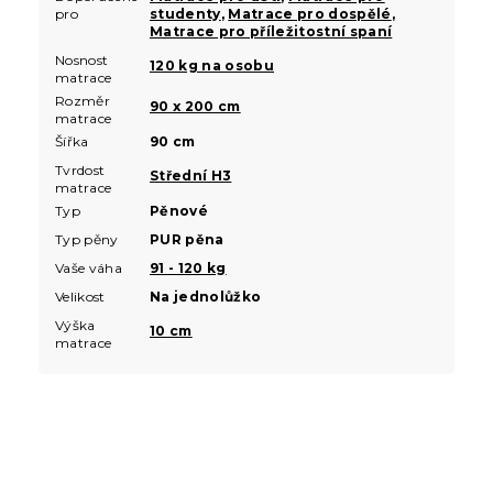
pro
studenty
,
Matrace pro dospělé
,
Matrace pro příležitostní spaní
Nosnost
120 kg na osobu
matrace
Rozměr
90 x 200 cm
matrace
Šířka
90 cm
Tvrdost
Střední H3
matrace
Typ
Pěnové
Typ pěny
PUR pěna
Vaše váha
91 - 120 kg
Velikost
Na jednolůžko
Výška
10 cm
matrace
Z
á