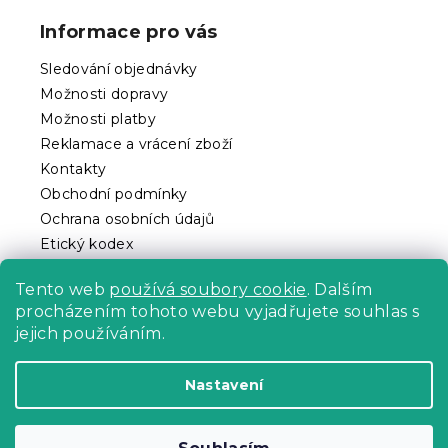
p
Informace pro vás
a
t
Sledování objednávky
í
Možnosti dopravy
Možnosti platby
Reklamace a vrácení zboží
Kontakty
Obchodní podmínky
Ochrana osobních údajů
Etický kodex
Pro partnery
Tento web
používá soubory cookie
. Dalším
procházením tohoto webu vyjadřujete souhlas s
jejich používáním.
Vytvořil Shoptet Premium
Nastavení
Copyright 2026
Povlečeme.cz
. Všechna práva