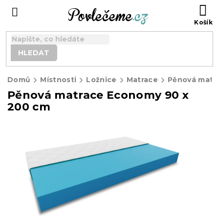
Přejít
N
na
K
obsah
HLEDAT
Domů
Místnosti
Ložnice
Matrace
Pěnová matrace Economy 90 x
200 cm