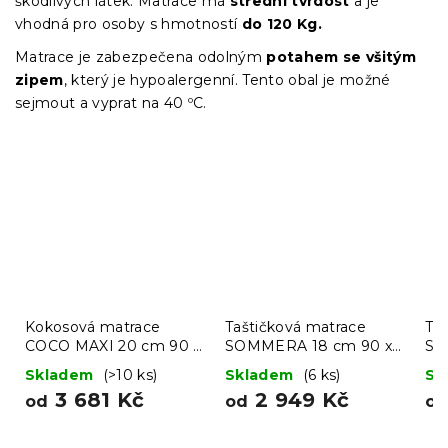
škodlivých látek. Matrace má
střední tvrdost
a je
vhodná pro osoby s hmotností
do 120 Kg.
Matrace je zabezpečena odolným
potahem se všitým
zipem
, který je hypoalergenní. Tento obal je možné
sejmout a vyprat na 40 ºC.
Kokosová matrace
Taštičková matrace
Ta
COCO MAXI 20 cm 90 x
SOMMERA 18 cm 90 x
SO
200 cm
200 cm
20
Skladem
(>10 ks)
Skladem
(6 ks)
Sk
3 681 Kč
2 949 Kč
od
od
o