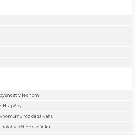
odyšnost v jednom
 z HR pěny
rovnoměrně rozkládá váhu
y polohy během spánku