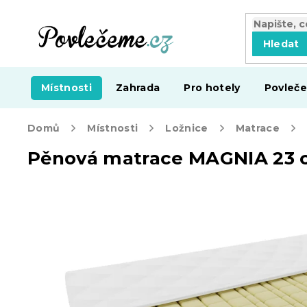
Přejít
na
obsah
Hledat
Místnosti
Zahrada
Pro hotely
Povleče
Domů
Místnosti
Ložnice
Matrace
Pěnová matrace MAGNIA 23 