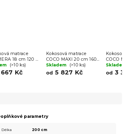
čková matrace
Kokosová matrace
Kokosová ma
RA 18 cm 120 x
COCO MAXI 20 cm 160
COCO MAXI 
cm
dem
(>10 ks)
x 200 cm
Skladem
(>10 ks)
200 cm
Skladem
(>
 667 Kč
5 827 Kč
3 388
od
od
oplňkové parametry
Délka
200 cm