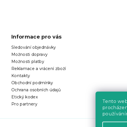
Z
á
p
Informace pro vás
a
t
Sledování objednávky
í
Možnosti dopravy
Možnosti platby
Reklamace a vrácení zboží
Kontakty
Obchodní podmínky
Ochrana osobních údajů
Etický kodex
Tento we
Pro partnery
procházení
používání