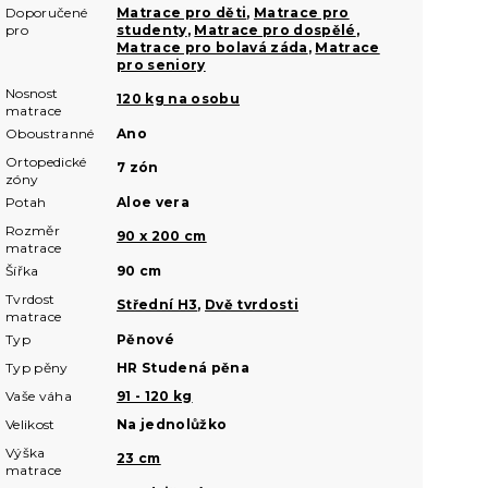
Doporučené
Matrace pro děti
,
Matrace pro
pro
studenty
,
Matrace pro dospělé
,
Matrace pro bolavá záda
,
Matrace
pro seniory
Nosnost
120 kg na osobu
matrace
Oboustranné
Ano
Ortopedické
7 zón
zóny
Potah
Aloe vera
Rozměr
90 x 200 cm
matrace
Šířka
90 cm
Tvrdost
Střední H3
,
Dvě tvrdosti
matrace
Typ
Pěnové
Typ pěny
HR Studená pěna
Vaše váha
91 - 120 kg
Velikost
Na jednolůžko
Výška
23 cm
matrace