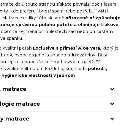
trace dolů touto stranou získáte pevnější pocit ležení
 ty, kdo preferují tvrdší spaní nebo potřebují větší
. Matrace se díky této skladbě
přirozeně přizpůsobuje
poruje správnou polohu páteře a eliminuje tlakové
ž oceníte zejména při bolestech zad nebo při častém
 ve spánku.
e kvalitní potah
Exclusive s příměsí Aloe vera
, který je
dotek, hypoalergenní a snadno udržovatelný. Díky
pu jej lze jednoduše sejmout a vyprat na 40 °C.
 skvělou volbou pro každého, kdo hledá
pohodlí,
 i hygienické vlastnosti v jednom
.
t matrace
logie matrace
y matrace