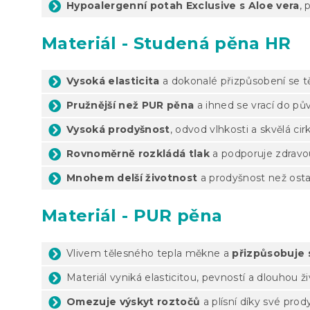
Hypoalergenní potah Exclusive s Aloe vera
, 
Materiál - Studená pěna HR
Vysoká elasticita
a dokonalé přizpůsobení se t
Pružnější než PUR pěna
a ihned se vrací do pů
Vysoká prodyšnost
, odvod vlhkosti a skvělá ci
Rovnoměrně rozkládá tlak
a podporuje zdravo
Mnohem delší životnost
a prodyšnost než osta
Materiál - PUR pěna
Vlivem tělesného tepla měkne a
přizpůsobuje s
Materiál vyniká elasticitou, pevností a dlouhou ž
Omezuje výskyt roztočů
a plísní díky své prod