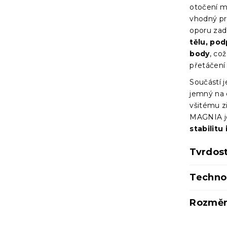
otočení ma
vhodný pro
oporu zad
tělu, pod
body
, co
přetáčení
Součástí j
jemný na 
všitému zi
MAGNIA je
stabilitu
Tvrdos
Techno
Rozměr