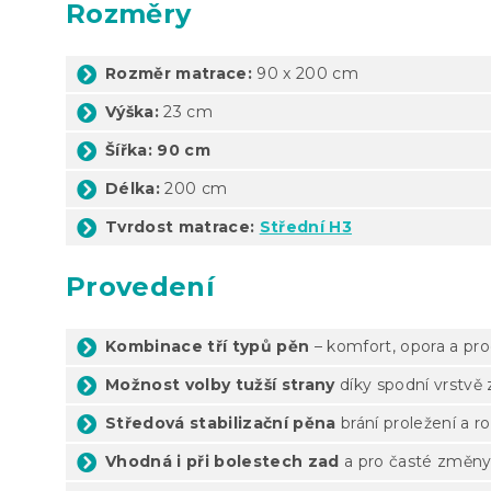
Rozměry
Rozměr matrace:
90 x 200 cm
Výška:
23 cm
Šířka: 90 cm
Délka:
200 cm
Tvrdost matrace:
Střední H3
Provedení
Kombinace tří typů pěn
– komfort, opora a pr
Možnost volby tužší strany
díky spodní vrstvě
Středová stabilizační pěna
brání proležení a 
Vhodná i při bolestech zad
a pro časté změn