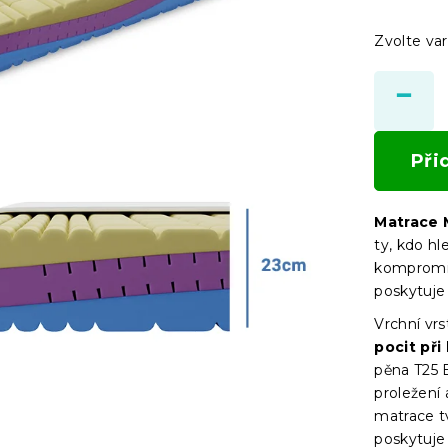
Zvolte var
Při
Matrace 
ty, kdo hl
kompromis
poskytuj
Vrchní vrs
pocit při
pěna T25 E
proležení 
matrace t
poskytuje 