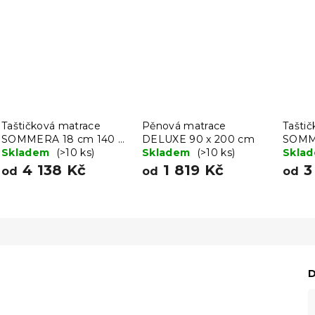
Taštičková matrace
Pěnová matrace
Tašti
SOMMERA 18 cm 140 x
DELUXE 90 x 200 cm
SOMME
200 cm
Skladem
(>10 ks)
Skladem
(>10 ks)
200 
Skla
4 138 Kč
1 819 Kč
3
od
od
od
D