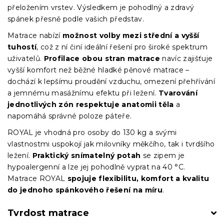
přeložením vrstev. Výsledkem je pohodlný a zdravý
spánek přesně podle vašich představ.
Matrace nabízí
možnost volby mezi střední a vyšší
tuhostí
, což z ní činí ideální řešení pro široké spektrum
uživatelů.
Profilace obou stran matrace
navíc zajišťuje
vyšší komfort než běžné hladké pěnové matrace –
dochází k lepšímu proudění vzduchu, omezení přehřívání
a jemnému masážnímu efektu při ležení.
Tvarování
jednotlivých zón respektuje anatomii těla
a
napomáhá správné poloze páteře.
ROYAL je vhodná pro osoby do 130 kg a svými
vlastnostmi uspokojí jak milovníky měkčího, tak i tvrdšího
ležení.
Praktický snímatelný potah
se zipem je
hypoalergenní a lze jej pohodlně vyprat na 40 °C.
Matrace ROYAL
spojuje flexibilitu, komfort a kvalitu
do jednoho spánkového řešení na míru
.
Tvrdost matrace