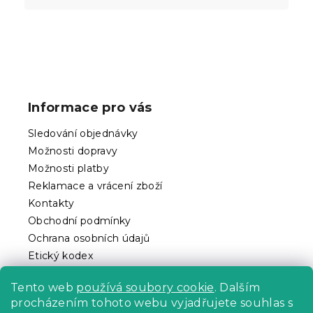
Z
á
p
Informace pro vás
a
t
Sledování objednávky
í
Možnosti dopravy
Možnosti platby
Reklamace a vrácení zboží
Kontakty
Obchodní podmínky
Ochrana osobních údajů
Etický kodex
Pro partnery
Tento web
používá soubory cookie
. Dalším
procházením tohoto webu vyjadřujete souhlas s