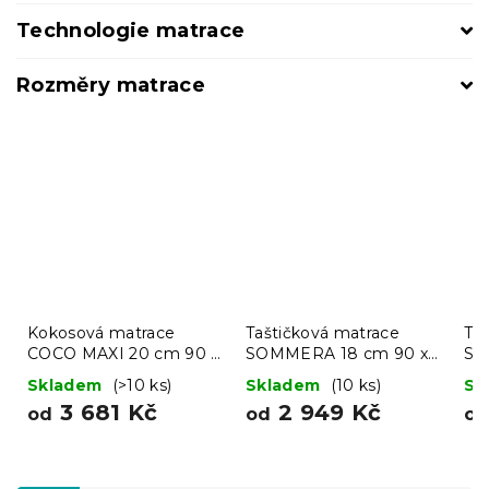
Technologie matrace
Rozměry matrace
Kokosová matrace
Taštičková matrace
Ta
COCO MAXI 20 cm 90 x
SOMMERA 18 cm 90 x
SO
200 cm
200 cm
20
Skladem
(>10 ks)
Skladem
(10 ks)
Sk
3 681 Kč
2 949 Kč
od
od
o