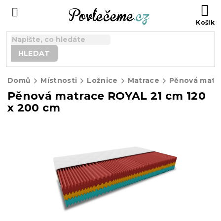
Přejít
N
na
K
obsah
HLEDAT
Domů
Místnosti
Ložnice
Matrace
Pěnová matrace ROYAL 21 cm 120
x 200 cm