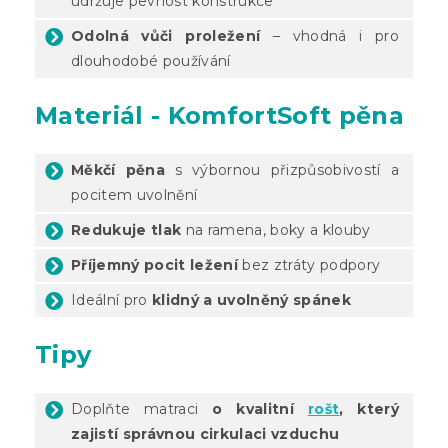
udržuje pevnost konstrukce
Odolná vůči proležení
– vhodná i pro
dlouhodobé používání
Materiál - KomfortSoft pěna
Měkčí pěna
s výbornou přizpůsobivostí a
pocitem uvolnění
Redukuje tlak
na ramena, boky a klouby
Příjemný pocit ležení
bez ztráty podpory
Ideální pro
klidný a uvolněný spánek
Tipy
Doplňte matraci
o kvalitní
rošt
, který
zajistí správnou cirkulaci vzduchu