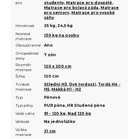
pro
studenty
,
Matrace pro dospělé
,
Matrace pro bolavá záda
,
Matrace
pro seniory
,
Matrace pro vysoké
váhy
Hmotnost
25 kg, 24,5 kg
Nosnost
130 kg na osobu
matrace
Oboustranné
Ano
Ortopedické
7 zón
zóny
Rozměr
120 x 200 cm
matrace
Šířka
120 cm
Tvrdost
Střední H3
,
Dvě tvrdosti
,
Tvrdá H4 -
matrace
H5
,
Měkká H1 - H2
Typ
Pěnové
Typ pěny
PUR pěna, HR Studená pěna
Vaše váha
91 - 120 kg
,
Nad 120 kg
Velikost
Na jednolůžko
Výška
21 cm
matrace