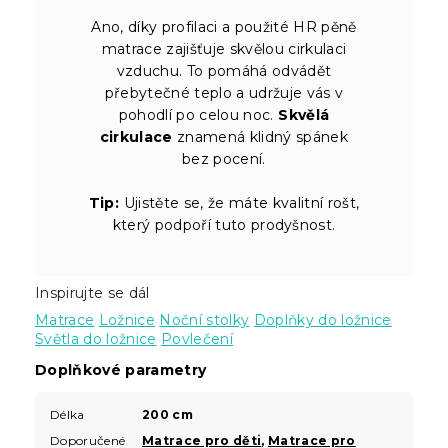
Ano, díky profilaci a použité HR pěně
matrace zajišťuje skvělou cirkulaci
vzduchu. To pomáhá odvádět
přebytečné teplo a udržuje vás v
pohodlí po celou noc.
Skvělá
cirkulace
znamená klidný spánek
bez pocení.
Tip:
Ujistěte se, že máte kvalitní rošt,
který podpoří tuto prodyšnost.
Inspirujte se dál
Matrace
Ložnice
Noční stolky
Doplňky do ložnice
Světla do ložnice
Povlečení
Doplňkové parametry
Délka
200 cm
Doporučené
Matrace pro děti
,
Matrace pro