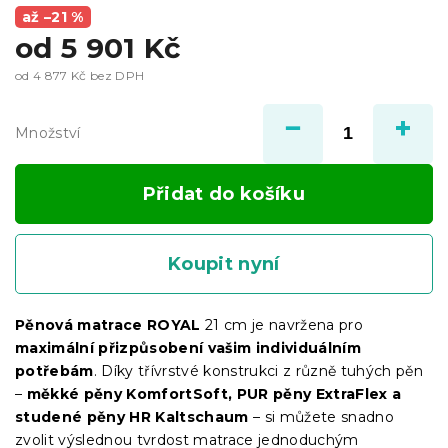
až –21 %
od
5 901 Kč
od
4 877 Kč
bez DPH
Měrná
cena:
Množství
Přidat do košíku
Koupit nyní
Pěnová matrace ROYAL
21 cm je navržena pro
maximální přizpůsobení vašim individuálním
potřebám
. Díky třívrstvé konstrukci z různě tuhých pěn
–
měkké pěny KomfortSoft, PUR pěny ExtraFlex a
studené pěny HR Kaltschaum
– si můžete snadno
zvolit výslednou tvrdost matrace jednoduchým