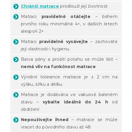
Chránič matrace
prodlouží její životnost
Matraci
pravidelně otáčejte
– během
prvního roku minimálně 4×, v dalších letech
alespoň 2×
Matraci
pravidelně vysávejte
– zachováte
její vlastnosti i hygienu
Barva pěny a prošití potahu se může lišit –
nemá vliv na funkčnost matrace
Výrobní tolerance matrace je ± 2 cm na
výšku, šířku a délku
Matrace je dodávána ve vakuově baleném
stavu –
vybalte ideálně do 24 h
od
obdržení
Nepoužívejte ihned
– matrace se může
vracet do původního stavu až 48