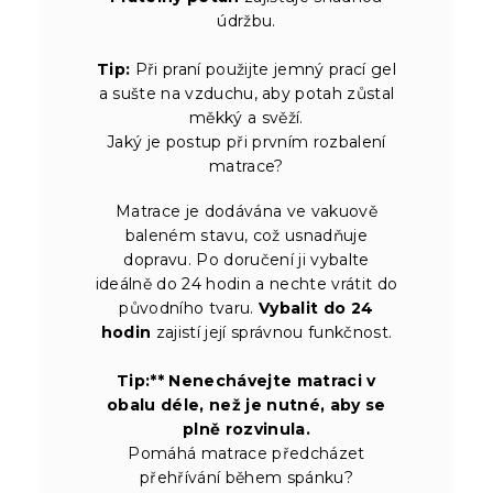
údržbu.
Tip:
Při praní použijte jemný prací gel
a sušte na vzduchu, aby potah zůstal
měkký a svěží.
Jaký je postup při prvním rozbalení
matrace?
Matrace je dodávána ve vakuově
baleném stavu, což usnadňuje
dopravu. Po doručení ji vybalte
ideálně do 24 hodin a nechte vrátit do
původního tvaru.
Vybalit do 24
hodin
zajistí její správnou funkčnost.
Tip:** Nenechávejte matraci v
obalu déle, než je nutné, aby se
plně rozvinula.
Pomáhá matrace předcházet
přehřívání během spánku?