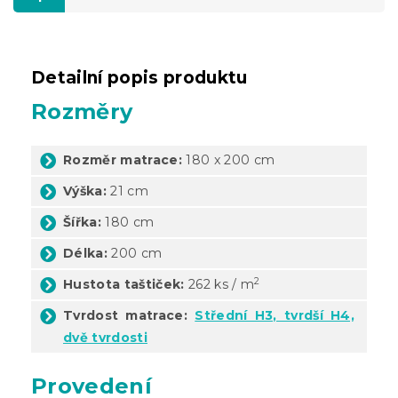
Detailní popis produktu
Rozměry
Rozměr matrace:
180 x 200 cm
Výška:
21 cm
Šířka:
180 cm
Délka:
200 cm
2
Hustota taštiček:
262 ks / m
Tvrdost matrace:
Střední H3, tvrdší H4,
dvě tvrdosti
Provedení