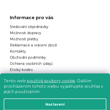
Z
á
p
Informace pro vás
a
t
Sledování objednávky
í
Možnosti dopravy
Možnosti platby
Reklamace a vrácení zboží
Kontakty
Obchodní podmínky
Ochrana osobních údajů
Etický kodex
Pro partnery
Tento web
používá soubory cookie
. Dalším
procházením tohoto webu vyjadřujete souhlas s
jejich používáním.
Vytvořil Shoptet Premium
Nastavení