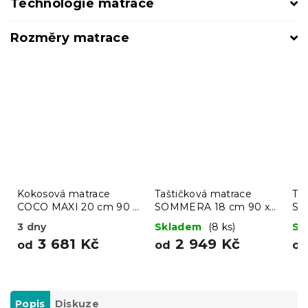
Technologie matrace
Rozměry matrace
Kokosová matrace
Taštičková matrace
Ta
COCO MAXI 20 cm 90 x
SOMMERA 18 cm 90 x
SO
200 cm
200 cm
20
3 dny
Skladem
(8 ks)
Sk
3 681 Kč
2 949 Kč
od
od
o
Popis
Diskuze