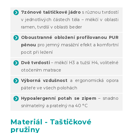
7zónové taštičkové jádro
s různou tvrdostí
v jednotlivých částech těla – měkčí v oblasti
ramen, tvrdší v oblasti beder
Oboustranné obložení profilovanou PUR
pěnou
pro jemný masážní efekt a komfortní
pocit při ležení
Dvě tvrdosti
– měkčí H3 a tužší H4, volitelné
otočením matrace
Výborná vzdušnost
a ergonomická opora
páteře ve všech polohách
Hypoalergenní potah se zipem
– snadno
snímatelný a pratelný na 40 °C
Materiál - Taštičkové
pružiny