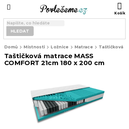
Přejít
N
na
K
obsah
HLEDAT
Domů
Místnosti
Ložnice
Matrace
Taštičková matrace MASS
COMFORT 21cm 180 x 200 cm