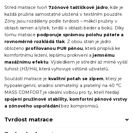
Střed matrace tvoří
7zónové taštičkové jádro
, kde je
každá pružina samostatně uložená v textilním pouzdře.
Zóny jsou rozděleny podle tvrdosti – měkčí pružiny v
oblasti ramen a lýtek, tvrdší v oblasti beder a boků. Díky
tomu matrace
podporuje správnou polohu páteře a
rovnoměrně rozkládá tlak
. Z obou stran je jádro
obloženo
profilovanou PUR pěnou
, která přispívá ke
komfortnímu ležení, lepšímu prokrvení a
jemnému
masážnímu efektu
. Výsledkem je střední až mírně vyšší
tuhost (H3/H4), která vyhovuje většině uživatelů.
Součástí matrace je
kvalitní potah se zipem
, který je
hypoalergenní, snadno snímatelný a pratelný na 40 °C.
MASS COMFORT je ideální volbou pro ty, kteří hledají
spojení pružinové stability, komfortní pěnové vrstvy
a zónového uspořádání
bez kompromisů.
Tvrdost matrace