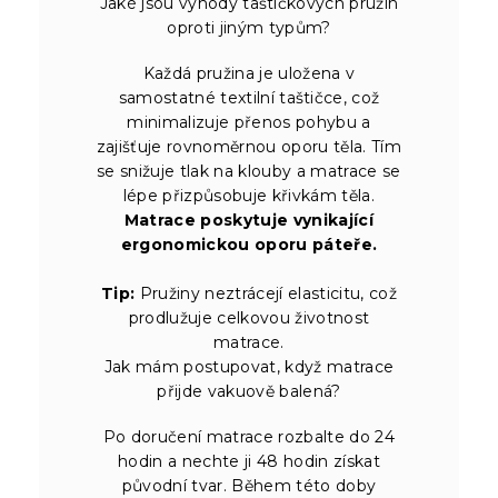
Jaké jsou výhody taštičkových pružin
oproti jiným typům?
Každá pružina je uložena v
samostatné textilní taštičce, což
minimalizuje přenos pohybu a
zajišťuje rovnoměrnou oporu těla. Tím
se snižuje tlak na klouby a matrace se
lépe přizpůsobuje křivkám těla.
Matrace poskytuje vynikající
ergonomickou oporu páteře.
Tip:
Pružiny neztrácejí elasticitu, což
prodlužuje celkovou životnost
matrace.
Jak mám postupovat, když matrace
přijde vakuově balená?
Po doručení matrace rozbalte do 24
hodin a nechte ji 48 hodin získat
původní tvar. Během této doby