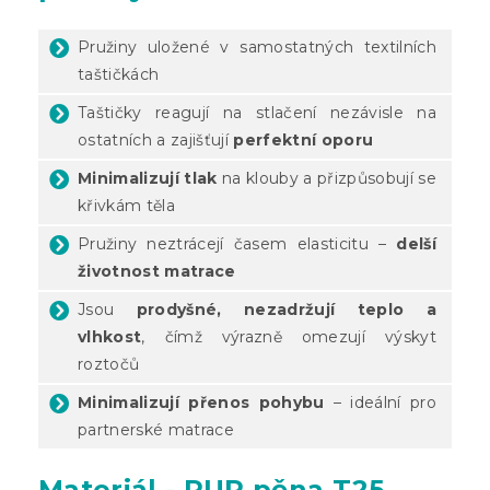
Pružiny uložené v samostatných textilních
taštičkách
Taštičky reagují na stlačení nezávisle na
ostatních a zajišťují
perfektní oporu
Minimalizují tlak
na klouby a přizpůsobují se
křivkám těla
Pružiny neztrácejí časem elasticitu –
delší
životnost matrace
Jsou
prodyšné, nezadržují teplo a
vlhkost
, čímž výrazně omezují výskyt
roztočů
Minimalizují přenos pohybu
– ideální pro
partnerské matrace
Materiál - PUR pěna T25