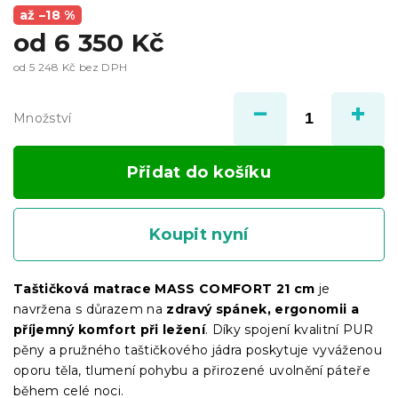
až –18 %
od
6 350 Kč
od
5 248 Kč
bez DPH
Měrná
cena:
Množství
Přidat do košíku
Koupit nyní
Taštičková matrace MASS COMFORT 21 cm
je
navržena s důrazem na
zdravý spánek, ergonomii a
příjemný komfort při ležení
. Díky spojení kvalitní PUR
pěny a pružného taštičkového jádra poskytuje vyváženou
oporu těla, tlumení pohybu a přirozené uvolnění páteře
během celé noci.