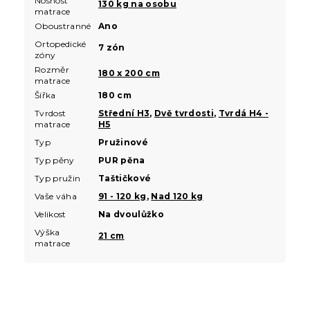
Nosnost
130 kg na osobu
matrace
Oboustranné
Ano
Ortopedické
7 zón
zóny
Rozměr
180 x 200 cm
matrace
Šířka
180 cm
Tvrdost
Střední H3
,
Dvě tvrdosti
,
Tvrdá H4 -
matrace
H5
Typ
Pružinové
Typ pěny
PUR pěna
Typ pružin
Taštičkové
Vaše váha
91 - 120 kg
,
Nad 120 kg
Velikost
Na dvoulůžko
Výška
21 cm
matrace