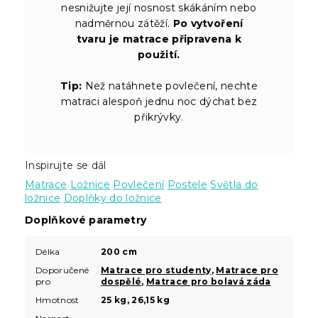
nesnižujte její nosnost skákáním nebo
nadměrnou zátěží.
Po vytvoření
tvaru je matrace připravena k
použití.
Tip:
Než natáhnete povlečení, nechte
matraci alespoň jednu noc dýchat bez
přikrývky.
Inspirujte se dál
Matrace
Ložnice
Povlečení
Postele
Světla do
ložnice
Doplňky do ložnice
Doplňkové parametry
Délka
200 cm
Doporučené
Matrace pro studenty
,
Matrace pro
pro
dospělé
,
Matrace pro bolavá záda
Hmotnost
25 kg, 26,15 kg