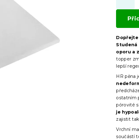
Při
Dopřejte 
Studená
oporu a 
topper změ
lepší reg
HR pěna j
nedeform
předcháze
ostatním
pórovité 
je hypoa
zajistit t
Vrchní ma
součástí t