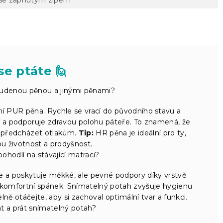
se ptáte 🙋
studenou pěnou a jinými pěnami?
ní PUR pěna. Rychle se vrací do původního stavu a
í a podporuje zdravou polohu páteře. To znamená, že
 předcházet otlakům.
Tip:
HR pěna je ideální pro ty,
hou životnost a prodyšnost.
pohodlí na stávající matraci?
 a poskytuje měkké, ale pevné podpory díky vrstvě
 komfortní spánek. Snímatelný potah zvyšuje hygienu
lně otáčejte, aby si zachoval optimální tvar a funkci.
t a prát snímatelný potah?