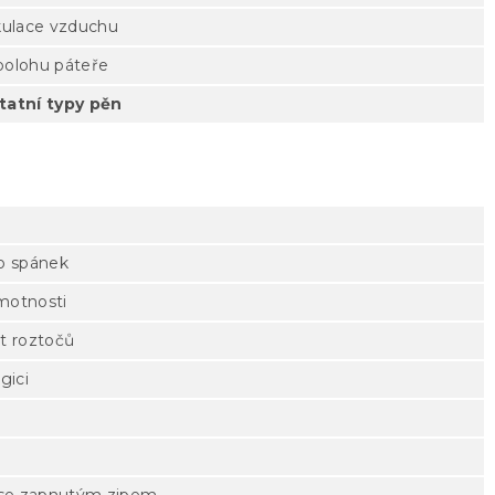
rkulace vzduchu
polohu páteře
tatní typy pěn
ro spánek
motnosti
yt roztočů
gici
a se zapnutým zipem