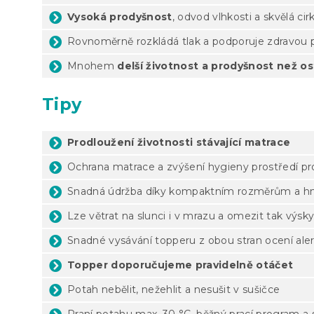
Vysoká prodyšnost
, odvod vlhkosti a skvělá ci
Rovnoměrně rozkládá tlak a podporuje zdravou 
Mnohem
delší životnost a prodyšnost než os
Tipy
Prodloužení životnosti stávající matrace
Ochrana matrace a zvýšení hygieny prostředí p
Snadná údržba díky kompaktním rozměrům a h
Lze větrat na slunci i v mrazu a omezit tak výsk
Snadné vysávání topperu z obou stran ocení aler
Topper doporučujeme pravidelně otáčet
Potah nebělit, nežehlit a nesušit v sušičce
Praní potahu max. 30 °C, běžný prací program 