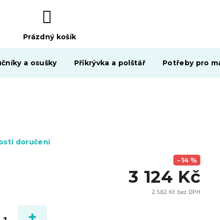
Prázdný košík
NÁKUPNÍ
KOŠÍK
čníky a osušky
Přikrývka a polštář
Potřeby pro ma
sti doručení
–14 %
3 124 Kč
2 582 Kč bez DPH
Měrn
cena: