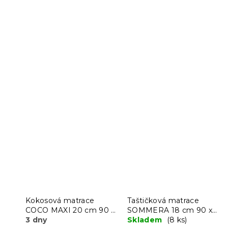
Kokosová matrace
Taštičková matrace
COCO MAXI 20 cm 90 x
SOMMERA 18 cm 90 x
200 cm
3 dny
200 cm
Skladem
(8 ks)