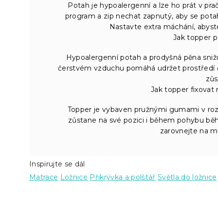
Potah je hypoalergenní a lze ho prát v pr
program a zip nechat zapnutý, aby se potah
Nastavte extra máchání, abyste
Jak topper 
Hypoalergenní potah a prodyšná pěna snižu
čerstvém vzduchu pomáhá udržet prostředí č
zůs
Jak topper fixovat 
Topper je vybaven pružnými gumami v rozí
zůstane na své pozici i během pohybu b
zarovnejte na mat
Inspirujte se dál
Matrace
Ložnice
Přikrývka a polštář
Světla do ložnice