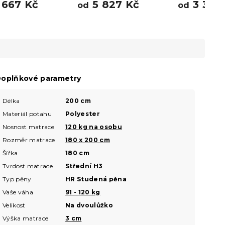
 667 Kč
5 827 Kč
3 388
od
od
oplňkové parametry
Délka
200 cm
Materiál potahu
Polyester
Nosnost matrace
120 kg na osobu
Rozměr matrace
180 x 200 cm
Šířka
180 cm
Tvrdost matrace
Střední H3
Typ pěny
HR Studená pěna
Vaše váha
91 - 120 kg
Velikost
Na dvoulůžko
Výška matrace
3 cm