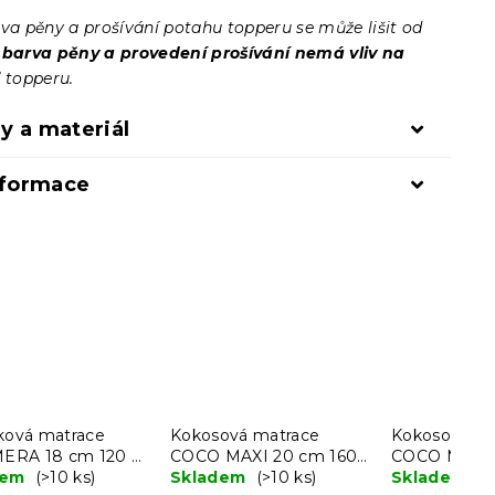
rva pěny a prošívání potahu topperu se může lišit od
–
barva pěny a provedení prošívání nemá vliv na
i
topperu.
y a materiál
nformace
čková matrace
Kokosová matrace
Kokosová ma
RA 18 cm 120 x
COCO MAXI 20 cm 160
COCO MAXI 
cm
dem
(>10 ks)
x 200 cm
Skladem
(>10 ks)
200 cm
Skladem
(>