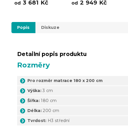
3 681 Kč
2 949 Kč
od
od
Popis
Diskuze
Detailní popis produktu
Rozměry
Pro rozměr matrace 180 x 200 cm
Výška:
3 cm
Šířka:
180 cm
Délka:
200 cm
Tvrdost:
H3 střední