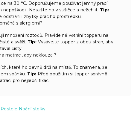
ačce na 30 °C. Doporučujeme používat jemný prací
 nepoškodil. Nesušte ho v sušičce a nežehlit.
Tip:
 odstranili zbytky pracího prostředku.
pomáhá s alergiemi?
jí množení roztočů. Pravidelné větrání topperu na
isté a svěží.
Tip:
Vysávejte topper z obou stran, aby
tával čistý.
na matraci, aby neklouzal?
ch, které ho pevně drží na místě. To znamená, že
ěhem spánku.
Tip:
Před použitím si topper správně
raci pro nejlepší fixaci.
Postele
Noční stolky