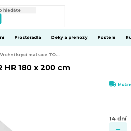
ní
Prostěradla
Deky a přehozy
Postele
Ru
Vrchní krycí matrace TOPPER HR 180 x 200 cm
 HR 180 x 200 cm
Možno
14 dní