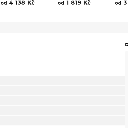
4 138 Kč
1 819 Kč
3
od
od
od
D