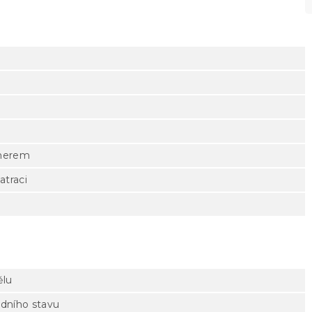
tnerem
atraci
ělu
odního stavu