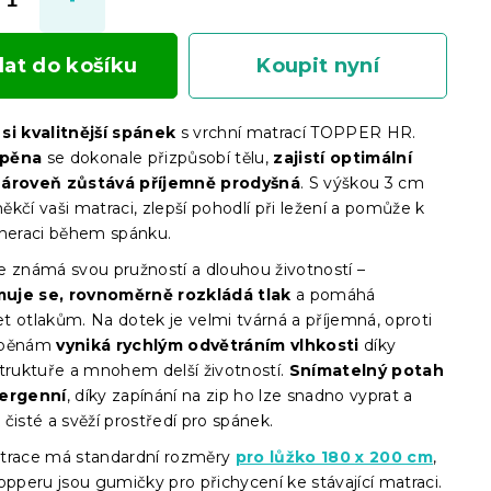
dat do košíku
Koupit nyní
si kvalitnější spánek
s vrchní matrací TOPPER HR.
 pěna
se dokonale přizpůsobí tělu,
zajistí optimální
zároveň zůstává příjemně prodyšná
. S výškou 3 cm
kčí vaši matraci, zlepší pohodlí při ležení a pomůže k
eneraci během spánku.
e známá svou pružností a dlouhou životností –
uje se, rovnoměrně rozkládá tlak
a pomáhá
t otlakům. Na dotek je velmi tvárná a příjemná, oproti
 pěnám
vyniká rychlým odvětráním vlhkosti
díky
struktuře a mnohem delší životností.
Snímatelný potah
lergenní
, díky zapínání na zip ho lze snadno vyprat a
ak čisté a svěží prostředí pro spánek.
trace má standardní rozměry
pro lůžko 180 x 200 cm
,
opperu jsou gumičky pro přichycení ke stávající matraci.