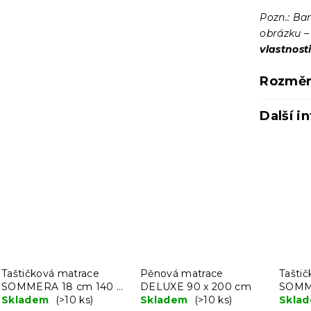
Pozn.: Ba
obrázku 
vlastnost
Rozměr
Další i
Taštičková matrace
Pěnová matrace
Tašti
SOMMERA 18 cm 140 x
DELUXE 90 x 200 cm
SOMME
200 cm
Skladem
(>10 ks)
Skladem
(>10 ks)
200 
Skla