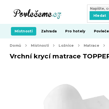
Přejít
na
obsah
Hledat
Místnosti
Zahrada
Pro hotely
Povleče
Domů
Místnosti
Ložnice
Matrace
Vrchní krycí matrace TOPPER