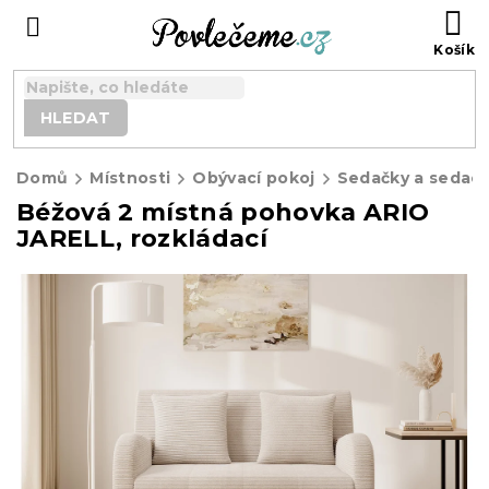
Přejít
N
na
K
obsah
HLEDAT
Domů
Místnosti
Obývací pokoj
Sedačky a sedací
Béžová 2 místná pohovka ARIO
JARELL, rozkládací