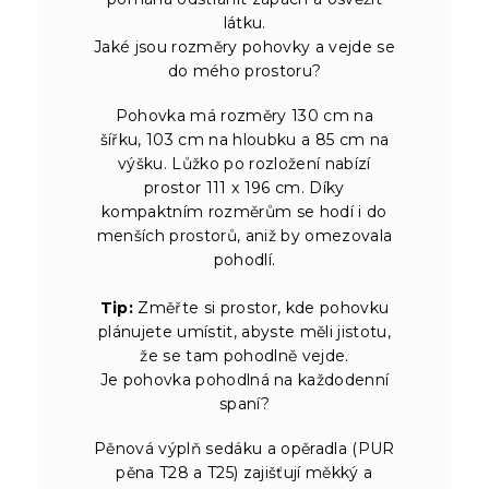
látku.
Jaké jsou rozměry pohovky a vejde se
do mého prostoru?
Pohovka má rozměry 130 cm na
šířku, 103 cm na hloubku a 85 cm na
výšku. Lůžko po rozložení nabízí
prostor 111 x 196 cm. Díky
kompaktním rozměrům se hodí i do
menších prostorů, aniž by omezovala
pohodlí.
Tip:
Změřte si prostor, kde pohovku
plánujete umístit, abyste měli jistotu,
že se tam pohodlně vejde.
Je pohovka pohodlná na každodenní
spaní?
Pěnová výplň sedáku a opěradla (PUR
pěna T28 a T25) zajišťují měkký a