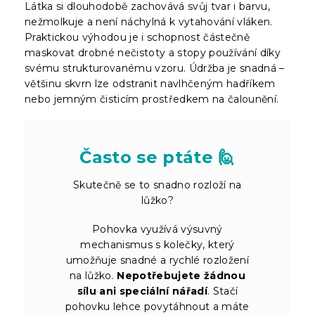
Látka si dlouhodobě zachovává svůj tvar i barvu,
nežmolkuje a není náchylná k vytahování vláken.
Praktickou výhodou je i schopnost částečně
maskovat drobné nečistoty a stopy používání díky
svému strukturovanému vzoru. Údržba je snadná –
většinu skvrn lze odstranit navlhčeným hadříkem
nebo jemným čisticím prostředkem na čalounění.
Často se ptáte 🙋
Skutečně se to snadno rozloží na
lůžko?
Pohovka využívá výsuvný
mechanismus s kolečky, který
umožňuje snadné a rychlé rozložení
na lůžko.
Nepotřebujete žádnou
sílu ani speciální nářadí
. Stačí
pohovku lehce povytáhnout a máte