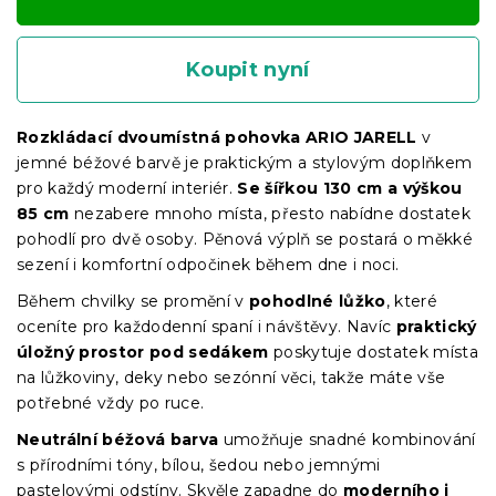
Koupit nyní
Rozkládací dvoumístná pohovka ARIO JARELL
v
jemné béžové barvě je praktickým a stylovým doplňkem
pro každý moderní interiér.
Se šířkou 130 cm a výškou
85 cm
nezabere mnoho místa, přesto nabídne dostatek
pohodlí pro dvě osoby. Pěnová výplň se postará o měkké
sezení i komfortní odpočinek během dne i noci.
Během chvilky se promění v
pohodlné lůžko
, které
oceníte pro každodenní spaní i návštěvy. Navíc
praktický
úložný prostor pod sedákem
poskytuje dostatek místa
na lůžkoviny, deky nebo sezónní věci, takže máte vše
potřebné vždy po ruce.
Neutrální béžová barva
umožňuje snadné kombinování
s přírodními tóny, bílou, šedou nebo jemnými
pastelovými odstíny. Skvěle zapadne do
moderního i