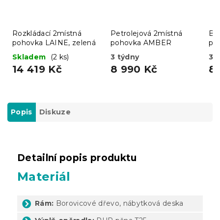
Rozkládací 2místná
Petrolejová 2místná
Bé
pohovka LAINE, zelená
pohovka AMBER
po
Skladem
(2 ks)
3 týdny
3 
14 419 Kč
8 990 Kč
8
Popis
Diskuze
Detailní popis produktu
Materiál
Rám:
Borovicové dřevo, nábytková deska