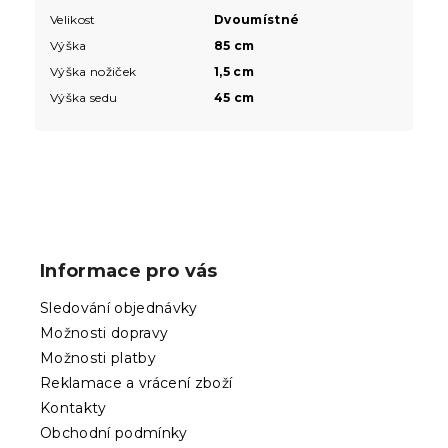
Velikost
Dvoumístné
Výška
85 cm
Výška nožiček
1,5 cm
Výška sedu
45 cm
Z
á
p
Informace pro vás
a
t
Sledování objednávky
í
Možnosti dopravy
Možnosti platby
Reklamace a vrácení zboží
Kontakty
Obchodní podmínky