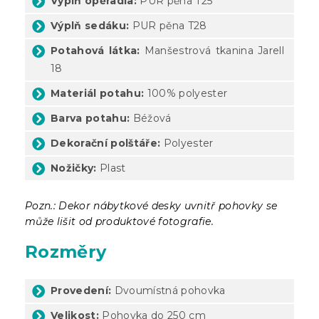
Výplň opěradla:
PUR pěna T25
Výplň sedáku:
PUR pěna T28
Potahová látka:
Manšestrová tkanina Jarell
18
Materiál potahu:
100% polyester
Barva potahu:
Béžová
Dekorační polštáře:
Polyester
Nožičky:
Plast
Pozn.: Dekor nábytkové desky uvnitř pohovky se
může lišit od produktové fotografie.
Rozměry
Provedení:
Dvoumístná pohovka
Velikost:
Pohovka do 250 cm