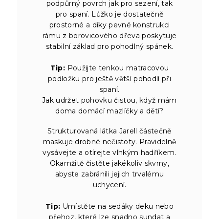
podpůrný povrch jak pro sezení, tak
pro spaní. Lůžko je dostatečně
prostorné a díky pevné konstrukci
rámu z borovicového dřeva poskytuje
stabilní základ pro pohodlný spánek.
Tip:
Použijte tenkou matracovou
podložku pro ještě větší pohodlí při
spaní.
Jak udržet pohovku čistou, když mám
doma domácí mazlíčky a děti?
Strukturovaná látka Jarell částečně
maskuje drobné nečistoty. Pravidelně
vysávejte a otírejte vlhkým hadříkem.
Okamžitě čistěte jakékoliv skvrny,
abyste zabránili jejich trvalému
uchycení.
Tip:
Umístěte na sedáky deku nebo
přehoz, které lze snadno sundat a