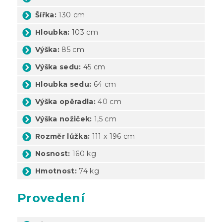
Šířka:
130 cm
Hloubka:
103 cm
Výška:
85 cm
Výška sedu:
45 cm
Hloubka sedu:
64 cm
Výška opěradla:
40 cm
Výška nožiček:
1,5 cm
Rozměr lůžka:
111 x 196 cm
Nosnost:
160 kg
Hmotnost:
74 kg
Provedení