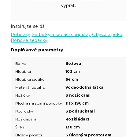
vyprat.
Inspirujte se dál
Pohovky
Sedačky a sedací soupravy
Obývací pokoj
Rohové sedačky
Doplňkové parametry
Barva
Béžová
Hloubka
103 cm
Hloubka sedáku
64 cm
Materiál potahu
Voděodolná látka
Nožičky
S nožičkami
Plocha na spaní pohovky
111 x 196 cm
Područky
S područkami
Rozkládání
Rozkládací
Šířka
130 cm
Úložný prostor
S úložným prostorem