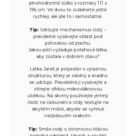
plnohodnotné lůžko s rozměry 111 x
196 cm. Ve dvou to zvládnete ještě
rychleji, ale jde to i samostatně.
Tip:
Udržujte mechanismus čistý –
pravidelně vysávejte oblast pod
pohovkou od prachu.
Jakou péči vyžaduje potahová látka,
aby zůstala v dobrém stavu?
Látka Jarell je polyester s výraznou
strukturou, který je odolný a snadno
se udržuje. Pravidelně ji vysávejte a
otírejte vlhkou mikrovláknovou
utěrkou. Na skvrny používejte jemný
čistič na čalounění a vždy testujte na
skrytém místě, abyste se vyhnuli
nežádoucím reakcím.
Tip:
Směs vody s citronovou šťávou
pomáhá odstranit zápach a osvěžit