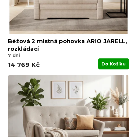
u
k
t
ů
Béžová 2 místná pohovka ARIO JARELL,
rozkládací
7 dní
14 769 Kč
Do Košíku