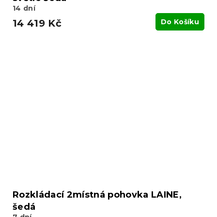
14 dní
14 419 Kč
Do Košíku
Rozkládací 2místná pohovka LAINE,
šedá
7 dní