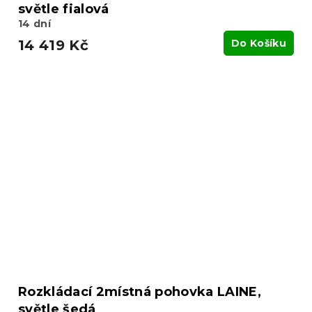
světle fialová
14 dní
14 419 Kč
Do Košíku
Rozkládací 2místná pohovka LAINE,
světle šedá