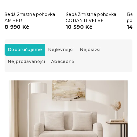
Šedá 2místná pohovka
Šedá 3místná pohovka
Béžo
AMBER
CORANTI VELVET
poh
8 990 Kč
10 590 Kč
rozk
14 
Ř
a
Doporučujeme
Nejlevnější
Nejdražší
z
Nejprodávanější
Abecedně
e
n
í
V
p
ý
r
p
o
i
d
s
u
p
k
r
t
o
ů
d