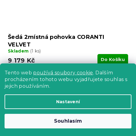
Šedá 2místná pohovka CORANTI
VELVET
Skladem
(1 ks)
9 179 Kč
Do Košíku
Tento web
používá soubory cookie
. Dalším
procházením tohoto webu vyjadřujete souhlas s
jejich používáním.
Nastavení
Souhlasím