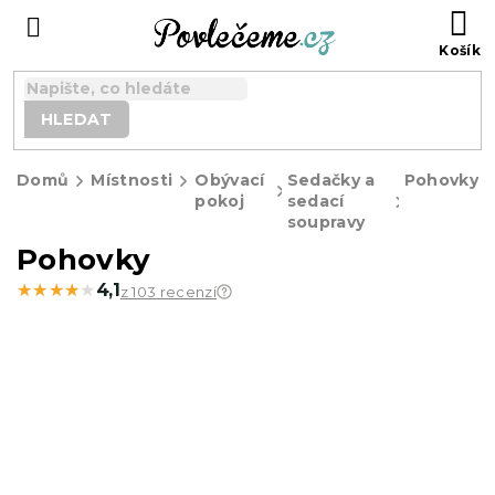
Přejít
N
na
K
obsah
HLEDAT
Domů
Místnosti
Obývací
Sedačky a
Pohovky
pokoj
sedací
soupravy
Pohovky
★★★★★
★★★★★
4,1
z 103 recenzí