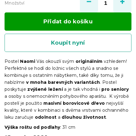
Množství
Přidat do košíku
Koupit nyní
Postel
Naomi
Vás okouzlí svým
originálním
vzhledem!
Perfektně se hodí do ložnic všech stylů a snadno se
kombinuje s ostatním nábytkem, také díky tomu, že ji
nabízíme
v mnoha barevných variantách
. Postel
poskytuje
zvýšené ležení
a je tak vhodná i
pro seniory
a osoby s onemocněním pohybového aparátu. K výrobě
postelí je použito
masivní borovicové dřevo
nejvyšší
kvality, které v kombinaci s dvěma vrstvami ochranného
laku zaručuje
odolnost
a
dlouhou životnost
.
Výška roštu od podlahy
: 31 cm