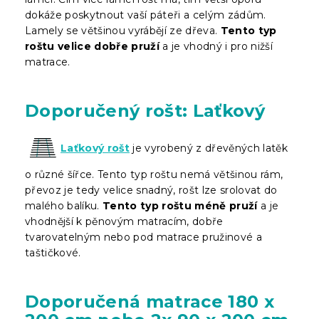
dokáže poskytnout vaší páteři a celým zádům.
Lamely se většinou vyrábějí ze dřeva.
Tento typ
roštu velice dobře pruží
a je vhodný i pro nižší
matrace.
Doporučený rošt: Laťkový
Laťkový rošt
je vyrobený z dřevěných latěk
o různé šířce. Tento typ roštu nemá většinou rám,
převoz je tedy velice snadný, rošt lze srolovat do
malého balíku.
Tento typ roštu méně pruží
a je
vhodnější k pěnovým matracím, dobře
tvarovatelným nebo pod matrace pružinové a
taštičkové.
Doporučená matrace 180 x