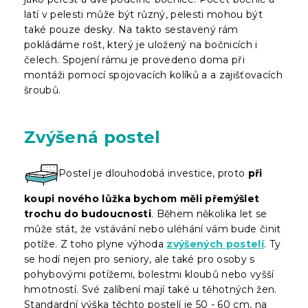
latí v pelesti může být různý, pelesti mohou být
také pouze desky. Na takto sestavený rám
pokládáme rošt, který je uložený na bočnicích i
čelech. Spojení rámu je provedeno doma při
montáži pomocí spojovacích kolíků a a zajišťovacích
šroubů.
Zvýšená postel
Postel je dlouhodobá investice, proto
při
koupi nového lůžka bychom měli přemýšlet
trochu do budoucnosti
. Během několika let se
může stát, že vstávání nebo uléhání vám bude činit
potíže. Z toho plyne výhoda
zvýšených postelí
. Ty
se hodí nejen pro seniory, ale také pro osoby s
pohybovými potížemi, bolestmi kloubů nebo vyšší
hmotností. Své zalíbení mají také u těhotných žen.
Standardní výška těchto postelí je 50 - 60 cm, na