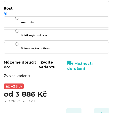
Rošt
Bez roštu
S laťkovým roštem
S lamelovým roštem
Můžeme doručit
Zvolte
Možnosti
do:
variantu
doručení
Zvolte variantu
až –23 %
od
3 886 Kč
od
3 212 Kč
bez DPH
Měrná
cena: