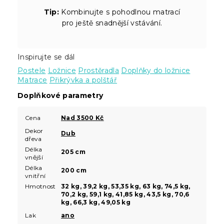
Tip:
Kombinujte s pohodlnou matrací
pro ještě snadnější vstávání.
Inspirujte se dál
Postele
Ložnice
Prostěradla
Doplňky do ložnice
Matrace
Přikrývka a polštář
Doplňkové parametry
Cena
Nad 3500 Kč
Dekor
Dub
dřeva
Délka
205 cm
vnější
Délka
200 cm
vnitřní
Hmotnost
32 kg, 39,2 kg, 53,35 kg, 63 kg, 74,5 kg,
70,2 kg, 59,1 kg, 41,85 kg, 43,5 kg, 70,6
kg, 66,3 kg, 49,05 kg
Lak
ano