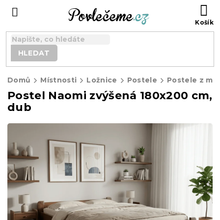
Přejít
N
na
K
obsah
HLEDAT
Domů
Místnosti
Ložnice
Postele
Postele z ma
Postel Naomi zvýšená 180x200 cm,
dub