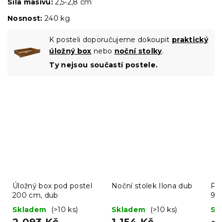
Síla masivu:
2,5-2,8 cm
Nosnost:
240 kg
K posteli doporučujeme dokoupit
praktický
úložný box
nebo
noční stolky
.
Ty nejsou součastí postele.
Úložný box pod postel
Noční stolek Ilona dub
Po
200 cm, dub
90
Skladem
(>10 ks)
Skladem
(>10 ks)
Sk
2 093 Kč
1 154 Kč