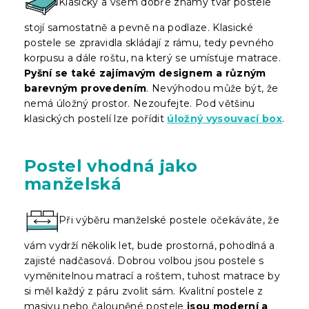
Klasický a všem dobře známý tvar postele
stojí samostatně a pevně na podlaze. Klasické
postele se zpravidla skládají z rámu, tedy pevného
korpusu a dále roštu, na který se umísťuje matrace.
Pyšní se také zajímavým designem a různým
barevným provedením
. Nevýhodou může být, že
nemá úložný prostor. Nezoufejte. Pod většinu
klasických postelí lze pořídit
úložný vysouvací box
.
Postel vhodná jako
manželská
Při výběru manželské postele očekáváte, že
vám vydrží několik let, bude prostorná, pohodlná a
zajisté nadčasová. Dobrou volbou jsou postele s
vyměnitelnou matrací a roštem, tuhost matrace by
si měl každý z páru zvolit sám. Kvalitní postele z
masivu nebo čalouněné postele
jsou moderní a