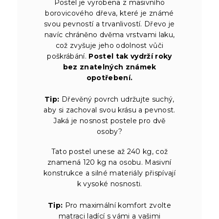
Postel je vyrobena z masivního
borovicového dřeva, které je známé
svou pevností a trvanlivostí. Dřevo je
navíc chráněno dvěma vrstvami laku,
což zvyšuje jeho odolnost vůči
poškrábání.
Postel tak vydrží roky
bez znatelných známek
opotřebení.
Tip:
Dřevěný povrch udržujte suchý,
aby si zachoval svou krásu a pevnost.
Jaká je nosnost postele pro dvě
osoby?
Tato postel unese až 240 kg, což
znamená 120 kg na osobu. Masivní
konstrukce a silné materiály přispívají
k vysoké nosnosti.
Tip:
Pro maximální komfort zvolte
matraci ladící s vámi a vašimi