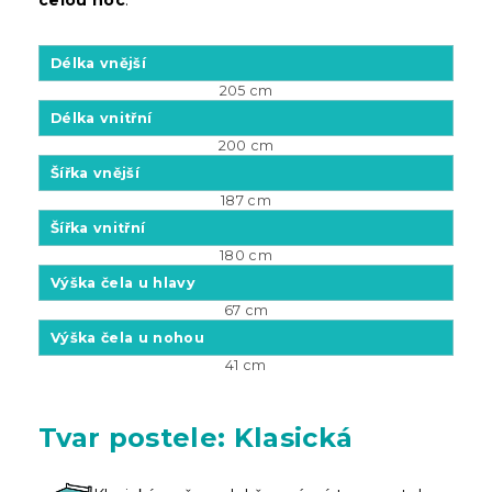
Délka vnější
205 cm
Délka vnitřní
200 cm
Šířka vnější
187 cm
Šířka vnitřní
180 cm
Výška čela u hlavy
67 cm
Výška čela u nohou
41 cm
Tvar postele: Klasická