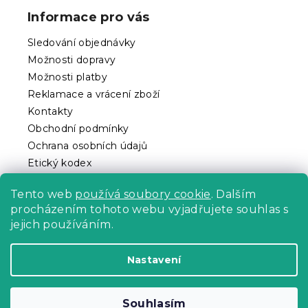
p
Informace pro vás
a
t
Sledování objednávky
í
Možnosti dopravy
Možnosti platby
Reklamace a vrácení zboží
Kontakty
Obchodní podmínky
Ochrana osobních údajů
Etický kodex
Pro partnery
Tento web
používá soubory cookie
. Dalším
procházením tohoto webu vyjadřujete souhlas s
jejich používáním.
Vytvořil Shoptet Premium
Nastavení
Copyright 2026
Povlečeme.cz
. Všechna práva
Souhlasím
vyhrazena.
Upravit nastavení cookies