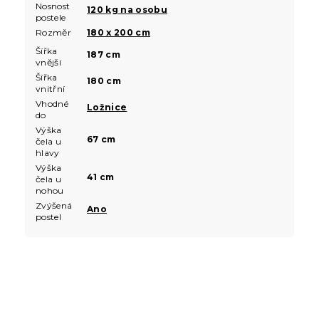
Nosnost
120 kg na osobu
postele
Rozměr
180 x 200 cm
Šířka
187 cm
vnější
Šířka
180 cm
vnitřní
Vhodné
Ložnice
do
Výška
67 cm
čela u
hlavy
Výška
41 cm
čela u
nohou
Zvýšená
Ano
postel
Z
á