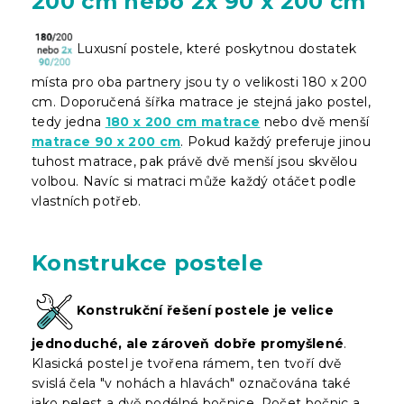
200 cm nebo 2x 90 x 200 cm
Luxusní postele, které poskytnou dostatek
místa pro oba partnery jsou ty o velikosti 180 x 200
cm. Doporučená šířka matrace je stejná jako postel,
tedy jedna
180 x 200 cm matrace
nebo dvě menší
matrace 90 x 200 cm
. Pokud každý preferuje jinou
tuhost matrace, pak právě dvě menší jsou skvělou
volbou. Navíc si matraci může každý otáčet podle
vlastních potřeb.
Konstrukce postele
Konstrukční řešení postele je velice
jednoduché, ale zároveň dobře promyšlené
.
Klasická postel je tvořena rámem, ten tvoří dvě
svislá čela "v nohách a hlavách" označována také
jako pelest a dvě podélné bočnice. Počet bočnic a