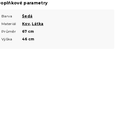
oplňkové parametry
Barva
Šedá
Materiál
Kov
,
Látka
Průměr
67 cm
Výška
46 cm