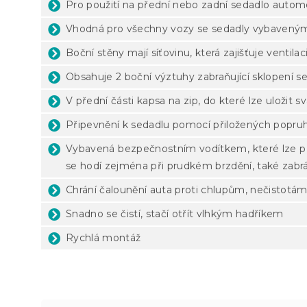
Pro použití na přední nebo zadní sedadlo autom
Vhodná pro všechny vozy se sedadly vybaveným
Boční stěny mají síťovinu, která zajišťuje ventila
Obsahuje 2 boční výztuhy zabraňující sklopení s
V přední části kapsa na zip, do které lze uložit
Připevnění k sedadlu pomocí přiložených popruh
Vybavená bezpečnostním vodítkem, které lze př
se hodí zejména při prudkém brzdění, také zabrá
Chrání čalounění auta proti chlupům, nečistotám
Snadno se čistí, stačí otřít vlhkým hadříkem
Rychlá montáž