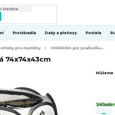
ní
Prostěradla
Deky a přehozy
Postele
Ru
otřeby pro mazlíčky
OHRÁDKA pro psa/kočku šedá 74x74x43cm
dá 74x74x43cm
Můžeme d
Sklad
(>10 ks)