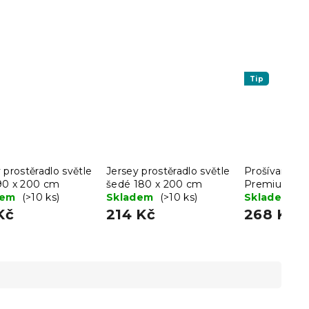
Tip
 prostěradlo světle
Jersey prostěradlo světle
Prošívaný po
90 x 200 cm
šedé 180 x 200 cm
Premium 70
dem
(>10 ks)
Skladem
(>10 ks)
Skladem
(>
Kč
214 Kč
268 Kč