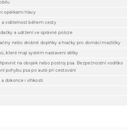
obilu
i opěrkami hlavy
ci a viditelnost během cesty
edačky a udržení ve správné poloze
 svačiny nebo drobné doplňky a hračky pro domácí mazlíčky
ů, které mají systém nastavení délky
ipevnit na obojek nebo postroj psa. Bezpečnostní vodítko
ní pohybu psa po autě při cestování
 a dokonce i vlhkosti