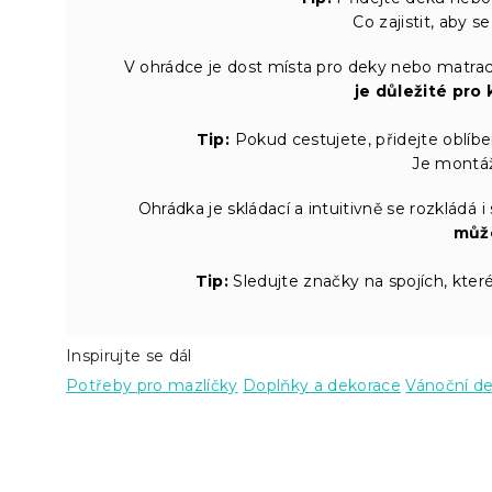
Co zajistit, aby s
V ohrádce je dost místa pro deky nebo matrac
je důležité pro 
Tip:
Pokud cestujete, přidejte oblíbe
Je montáž
Ohrádka je skládací a intuitivně se rozkládá i
může
Tip:
Sledujte značky na spojích, kter
Inspirujte se dál
Potřeby pro mazlíčky
Doplňky a dekorace
Vánoční d
Z