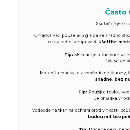
Často 
Skutečně je oh
Ohrádka váží pouze 645 g a dá se snadno slož
cesty nebo kempování.
Ušetříte míst
Tip:
Skládání je intuitivní – pár
Jak se ohrá
Materiál ohrádky je z voděodolné tkaniny, 
snadné, bez nu
Tip:
Použijte teplou vodu
Je ohrádka vhodn
Voděodolná tkanina ochraní proti vlhkosti, což 
budou mít bezpečn
Tip:
Přidejte deku nebo p