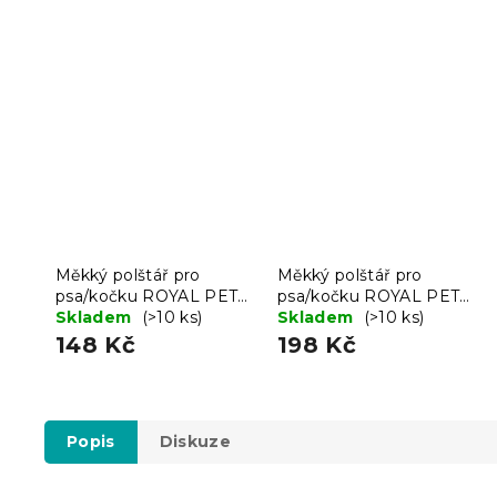
Měkký polštář pro
Měkký polštář pro
psa/kočku ROYAL PET
psa/kočku ROYAL PET
75x60 cm, černý
Skladem
(>10 ks)
75x60 cm, vzorovaný
Skladem
(>10 ks)
148 Kč
198 Kč
Popis
Diskuze