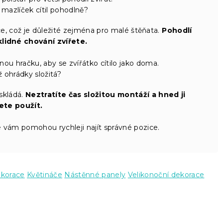
e mazlíček cítil pohodlně?
e, což je důležité zejména pro malé štěňata.
Pohodlí
klidné chování zvířete.
nou hračku, aby se zvířátko cítilo jako doma.
 ohrádky složitá?
 skládá.
Neztratíte čas složitou montáží a hned ji
te použít.
é vám pomohou rychleji najít správné pozice.
ekorace
Květináče
Nástěnné panely
Velikonoční dekorace