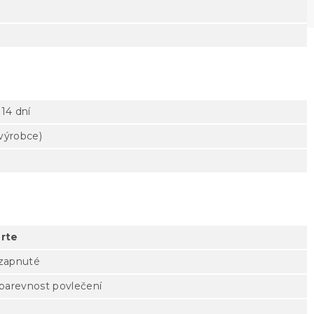
14 dní
 výrobce)
rte
 zapnuté
 barevnost povlečení