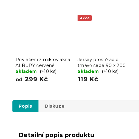
Akce
Povlečení z mikrovlákna
Jersey prostěradlo
ALBURY červené
tmavě šedé 90 x 200
Skladem
(>10 ks)
cm
Skladem
(>10 ks)
299 Kč
119 Kč
od
Popis
Diskuze
Detailní popis produktu