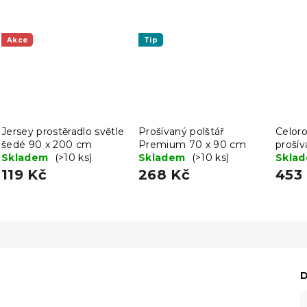
Akce
Tip
Jersey prostěradlo světle
Prošívaný polštář
Celoro
šedé 90 x 200 cm
Premium 70 x 90 cm
proší
Skladem
(>10 ks)
Skladem
(>10 ks)
s pol
Skla
90 c
119 Kč
268 Kč
453
D