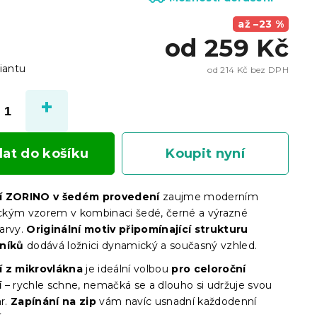
až –23 %
od
259 Kč
iantu
od
214 Kč
bez DPH
Měrn
cena:
dat do košíku
Koupit nyní
í ZORINO v šedém provedení
zaujme moderním
kým vzorem v kombinaci šedé, černé a výrazné
arvy.
Originální motiv připomínající strukturu
lníků
dodává ložnici dynamický a současný vzhled.
í z mikrovlákna
je ideální volbou
pro celoroční
í
– rychle schne, nemačká se a dlouho si udržuje svou
r.
Zapínání na zip
vám navíc usnadní každodenní