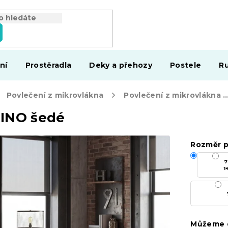
ní
Prostěradla
Deky a přehozy
Postele
Ru
Povlečení z mikrovlákna
Povlečení z mikrovlákna ZORI
RINO šedé
Rozměr p
7
1
Můžeme d