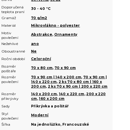
Doporučená
30 - 40 °C
teplota praní
Gramáž
70 g/m2
Materiál
Mikrovlákno - polyester
Motiv
Abstrakce
,
Ornamenty
povlečení
Nežehlivé
ano
Oboustranné
Ne
Roční období
Celoroční
Rozměr
70 x 80 cm
,
70 x 90 cm
polštáře
Rozměr
70 x 90 cm | 140 x 200 cm
,
70 x 90 cm |
povlečení
140 x 220 cm
,
2 ks 70 x 80 cm | 160 x
200 cm
,
2 ks 70 x 90 cm | 200 x 220 cm
Rozměr
140 x 200 cm
,
140 x 220 cm
,
200 x 220
přikrývky
cm
,
160 x 200 cm
Sady
Přikrývka a polštář
Styl
Moderní
povlečení
Šířka
Na jednolůžko, Francouzské