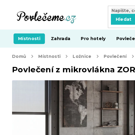
Přejít
na
obsah
Hledat
Místnosti
Zahrada
Pro hotely
Povleče
Domů
Místnosti
Ložnice
Povlečení
Povlečení z mikrovlákna ZO