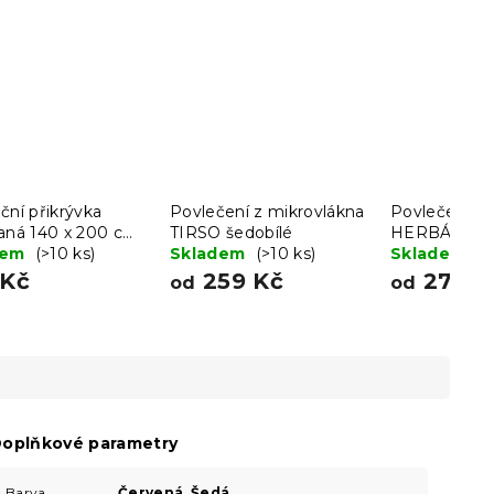
ční přikrývka
Povlečení z mikrovlákna
Povlečení z 
vaná 140 x 200 cm
TIRSO šedobílé
HERBÁŘ bé
štářem BASIC 70 x
dem
(>10 ks)
Skladem
(>10 ks)
Skladem
(>
m
 Kč
259 Kč
277 K
od
od
oplňkové parametry
Barva
Červená
,
Šedá