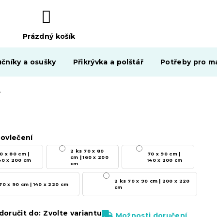
Prázdný košík
NÁKUPNÍ
KOŠÍK
čníky a osušky
Přikrývka a polštář
Potřeby pro ma
NO šedé
ovlečení
2 ks 70 x 80
0 x 80 cm |
70 x 90 cm |
cm | 160 x 200
40 x 200 cm
140 x 200 cm
cm
2 ks 70 x 90 cm | 200 x 220
70 x 90 cm | 140 x 220 cm
cm
oručit do:
Zvolte variantu
Možnosti doručení