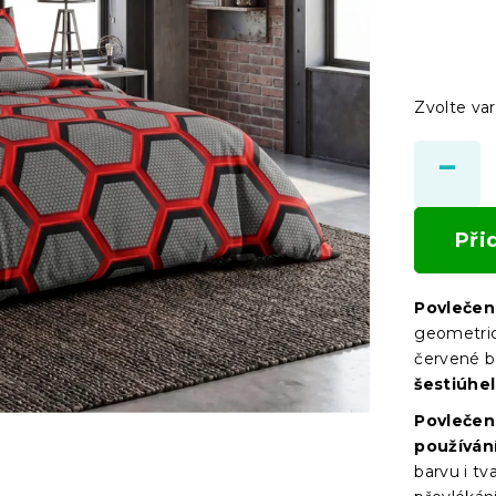
Zvolte var
Při
Povlečen
geometric
červené b
šestiúhe
Povlečen
používán
barvu i tva