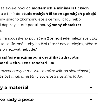
í.
 se skvěle hodí do
moderních a minimalistických
, ale také do
studentských či teenagerských pokojů.
íny snadno zkombinujete s černou, bílou nebo
 doplňky, které podtrhnou
výrazný charakter
.
d francouzského povlečení
Zorino šedé
naleznete úzký
jte se. Jemné stehy ho činí téměř neviditelným, během
s omezovat nebude."
 splňuje mezinárodní certifikát zdravotní
osti Oeko-Tex Standard 100.
razení barvy a motivu se může lišit od skutečnosti,
 být jinak umístěn v závislosti nástřihu látky.
y a materiál
ké rady a péče