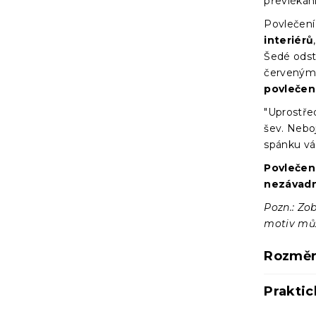
převlékán
Povlečení
interiérů
Šedé odst
červenými
povlečení
"Uprostře
šev. Nebo
spánku vá
Povlečení
nezávadn
Pozn.: Zob
motiv může
Rozměr
Praktic