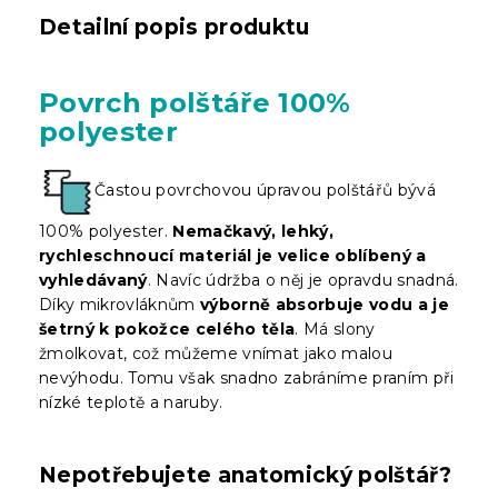
Detailní popis produktu
Povrch polštáře 100%
polyester
Častou povrchovou úpravou polštářů bývá
100% polyester.
Nemačkavý, lehký,
rychleschnoucí materiál je velice oblíbený a
vyhledávaný
. Navíc údržba o něj je opravdu snadná.
Díky mikrovláknům
výborně absorbuje vodu a je
šetrný k pokožce celého těla
. Má slony
žmolkovat, což můžeme vnímat jako malou
nevýhodu. Tomu však snadno zabráníme praním při
nízké teplotě a naruby.
Nepotřebujete anatomický polštář?