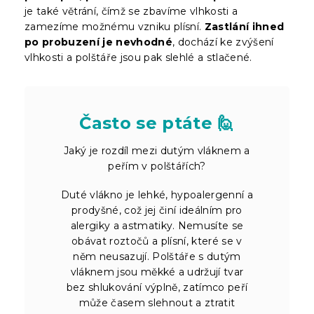
je také větrání, čímž se zbavíme vlhkosti a
zamezíme možnému vzniku plísní.
Zastlání ihned
po probuzení je nevhodné
, dochází ke zvýšení
vlhkosti a polštáře jsou pak slehlé a stlačené.
Často se ptáte 🙋
Jaký je rozdíl mezi dutým vláknem a
peřím v polštářích?
Duté vlákno je lehké, hypoalergenní a
prodyšné, což jej činí ideálním pro
alergiky a astmatiky. Nemusíte se
obávat roztočů a plísní, které se v
něm neusazují. Polštáře s dutým
vláknem jsou měkké a udržují tvar
bez shlukování výplně, zatímco peří
může časem slehnout a ztratit