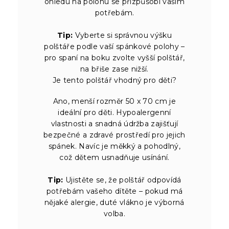
ohledu na polohu se přizpůsobí vašim
potřebám.
Tip:
Vyberte si správnou výšku
polštáře podle vaší spánkové polohy –
pro spaní na boku zvolte vyšší polštář,
na břiše zase nižší.
Je tento polštář vhodný pro děti?
Ano, menší rozměr 50 x 70 cm je
ideální pro děti. Hypoalergenní
vlastnosti a snadná údržba zajišťují
bezpečné a zdravé prostředí pro jejich
spánek. Navíc je měkký a pohodlný,
což dětem usnadňuje usínání.
Tip:
Ujistěte se, že polštář odpovídá
potřebám vašeho dítěte – pokud má
nějaké alergie, duté vlákno je výborná
volba.