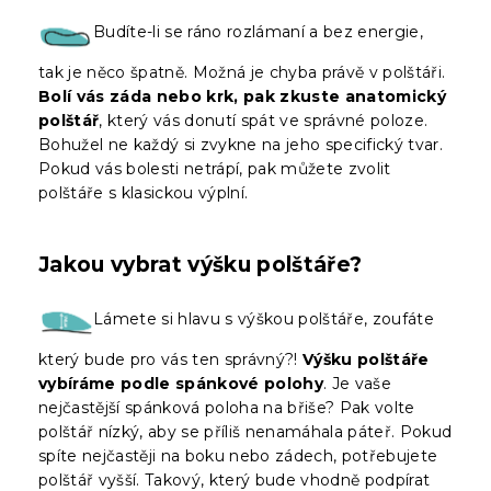
Budíte-li se ráno rozlámaní a bez energie,
tak je něco špatně. Možná je chyba právě v polštáři.
Bolí vás záda nebo krk, pak zkuste anatomický
polštář
, který vás donutí spát ve správné poloze.
Bohužel ne každý si zvykne na jeho specifický tvar.
Pokud vás bolesti netrápí, pak můžete zvolit
polštáře s klasickou výplní.
Jakou vybrat výšku polštáře?
Lámete si hlavu s výškou polštáře, zoufáte
který bude pro vás ten správný?!
Výšku polštáře
vybíráme podle spánkové polohy
. Je vaše
nejčastější spánková poloha na břiše? Pak volte
polštář nízký, aby se příliš nenamáhala páteř. Pokud
spíte nejčastěji na boku nebo zádech, potřebujete
polštář vyšší. Takový, který bude vhodně podpírat