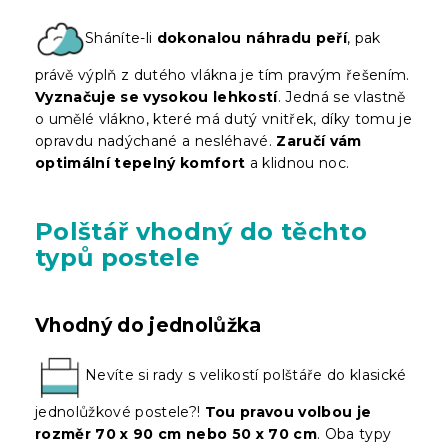
Sháníte-li
dokonalou náhradu peří
, pak
právě výplň z dutého vlákna je tím pravým řešením.
Vyznačuje se vysokou lehkostí
. Jedná se vlastně
o umělé vlákno, které má dutý vnitřek, díky tomu je
opravdu nadýchané a nesléhavé.
Zaručí vám
optimální tepelný komfort
a klidnou noc.
Polštář vhodný do těchto
typů postele
Vhodný do jednolůžka
Nevíte si rady s velikostí polštáře do klasické
jednolůžkové postele?!
Tou pravou volbou je
rozměr 70 x 90 cm nebo 50 x 70 cm
. Oba typy