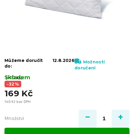
Můžeme doručit
12.8.2026
Možnosti
do:
doručení
Skladem
(>10 ks)
–32 %
169 Kč
140 Kč bez DPH
Měrná
cena:
Množství