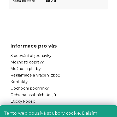
Váha polštáře
600 g
Z
á
p
Informace pro vás
a
t
Sledování objednávky
í
Možnosti dopravy
Možnosti platby
Reklamace a vrácení zboží
Kontakty
Obchodní podmínky
Ochrana osobních údajů
Etický kodex
Pro partnery
Tento web
používá soubory cookie
. Dalším