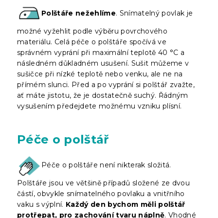
Polštáře nežehlíme
. Snímatelný povlak je
možné vyžehlit podle výběru povrchového
materiálu. Celá péče o polštáře spočívá ve
správném vyprání při maximální teplotě 40 °C a
následném důkladném usušení. Sušit můžeme v
sušičce při nízké teplotě nebo venku, ale ne na
přímém slunci. Před a po vyprání si polštář zvažte,
ať máte jistotu, že je dostatečně suchý. Řádným
vysušením předejdete možnému vzniku plísní.
Péče o polštář
Péče o polštáře není nikterak složitá.
Polštáře jsou ve většině případů složené ze dvou
částí, obvykle snímatelného povlaku a vnitřního
vaku s výplní.
Každý den bychom měli polštář
protřepat, pro zachování tvaru náplně
. Vhodné