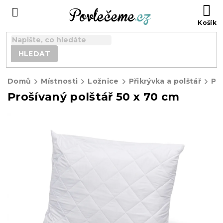
Přejít
N
na
K
obsah
HLEDAT
Domů
Místnosti
Ložnice
Přikrývka a polštář
Při
Prošívaný polštář 50 x 70 cm