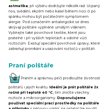
astmatika
, při výběru dodržujte několik rad. Ucpaný
nos, svědění, ekzém nebo kašel během noci či po
spánku mohou být počátečním symptomem
alergie. Pod označením antialergické se dnes
skrývají polštáře vyplněné umělým vláknem.
Vybírejte také povrchové textilie, které jsou
pratelné i při vyšších teplotách a odolné vůči
roztočům. Existují speciální povrchové úpravy, které
zabraňují pronikání a usazování roztočů v polštáři.
Praní polštáře
Praním a správnou péčí prodloužíte životnost
polštářů i jejich kvalitu.
Ideální je prát polštáře 2x
ročně při teplotě 40 °C
, tím zničíte všechny
roztoče a mikroorganismy.
Doporučujeme
používat speciální prací prostředky na polštáře
a přikrývky
s péřovou výplní, na ostatní lze použít