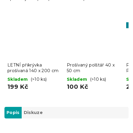
Ti
LETNÍ přikrývka
Prošívaný polštář 40 x
Pro
prošívaná 140 x 200 cm
50 cm
Pr
Skladem
(>10 ks)
Skladem
(>10 ks)
Sk
199 Kč
100 Kč
2
Popis
Diskuze