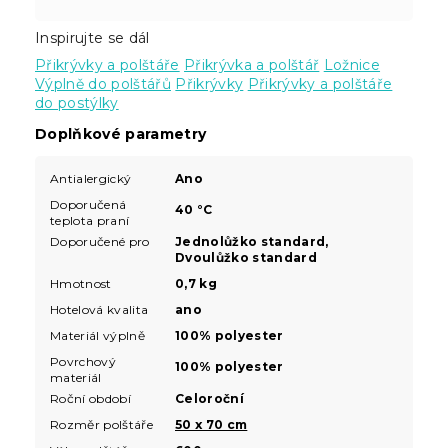
Inspirujte se dál
Přikrývky a polštáře
Přikrývka a polštář
Ložnice
Výplně do polštářů
Přikrývky
Přikrývky a polštáře
do postýlky
Doplňkové parametry
Antialergický
Ano
Doporučená
40 °C
teplota praní
Doporučené pro
Jednolůžko standard,
Dvoulůžko standard
Hmotnost
0,7 kg
Hotelová kvalita
ano
Materiál výplně
100% polyester
Povrchový
100% polyester
materiál
Roční období
Celoroční
Rozměr polštáře
50 x 70 cm