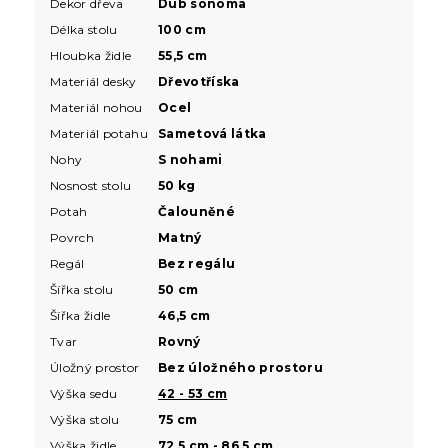
Dekor dřeva
Dub sonoma
Délka stolu
100 cm
Hloubka židle
55,5 cm
Materiál desky
Dřevotříska
Materiál nohou
Ocel
Materiál potahu
Sametová látka
Nohy
S nohami
Nosnost stolu
50 kg
Potah
Čalouněné
Povrch
Matný
Regál
Bez regálu
Šířka stolu
50 cm
Šířka židle
46,5 cm
Tvar
Rovný
Úložný prostor
Bez úložného prostoru
Výška sedu
42 - 53 cm
Výška stolu
75 cm
Výška židle
72,5 cm - 86,5 cm