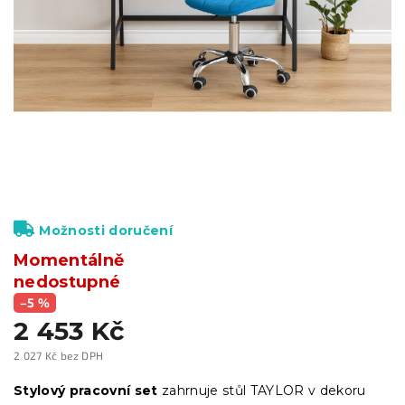
Možnosti doručení
Momentálně
nedostupné
–5 %
2 453 Kč
2 027 Kč bez DPH
Měrná
cena:
Stylový pracovní set
zahrnuje stůl TAYLOR v dekoru