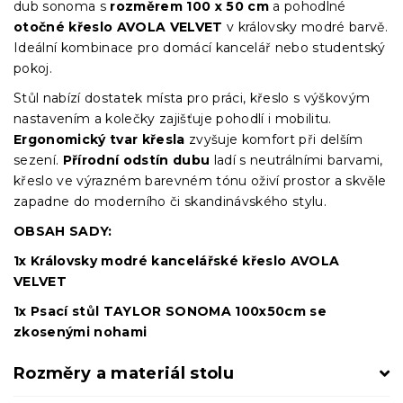
dub sonoma s
rozměrem 100 x 50 cm
a pohodlné
otočné křeslo AVOLA VELVET
v královsky modré barvě.
Ideální kombinace pro domácí kancelář nebo studentský
pokoj.
Stůl nabízí dostatek místa pro práci, křeslo s výškovým
nastavením a kolečky zajišťuje pohodlí i mobilitu.
Ergonomický tvar křesla
zvyšuje komfort při delším
sezení.
Přírodní odstín dubu
ladí s neutrálními barvami,
křeslo ve výrazném barevném tónu oživí prostor a skvěle
zapadne do moderního či skandinávského stylu.
OBSAH SADY:
1x Královsky modré kancelářské křeslo AVOLA
VELVET
1x Psací stůl TAYLOR SONOMA 100x50cm se
zkosenými nohami
Rozměry a materiál stolu