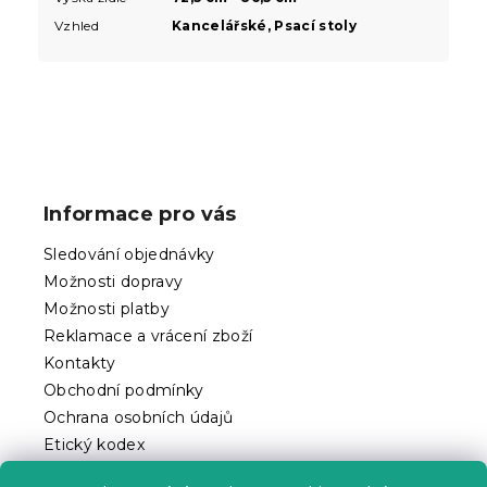
Vzhled
Kancelářské, Psací stoly
Z
á
p
Informace pro vás
a
t
Sledování objednávky
í
Možnosti dopravy
Možnosti platby
Reklamace a vrácení zboží
Kontakty
Obchodní podmínky
Ochrana osobních údajů
Etický kodex
Pro partnery