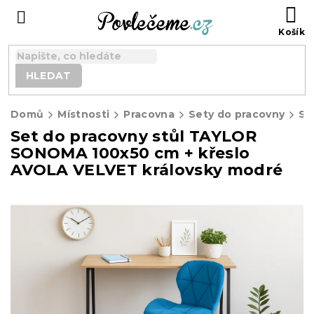
Přejít
N
na
K
obsah
HLEDAT
Domů
Místnosti
Pracovna
Sety do pracovny
Set do pracovny stůl TAYLOR
SONOMA 100x50 cm + křeslo
AVOLA VELVET královsky modré