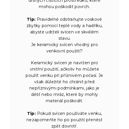
drsných čistících prostředků, které
mohou poškodit povrch.
Tip:
Pravidelně odstraňujte voskové
zbytky pomocí teplé vody a hadříku,
abyste udrželi svícen ve skvělém
stavu.
Je keramický svícen vhodný pro
venkovní použití?
Keramický svícen je navržen pro
vnitřní použití, ačkoliv ho můžete
použít venku při příznivém počasí. Je
však důležité ho chránit před
nepříznivými podmínkami, jako je
déšť nebo mráz, které by mohly
materiál poškodit.
Tip:
Pokud svícen používáte venku,
nezapomeňte ho po použití přenést
zpět dovnitř.