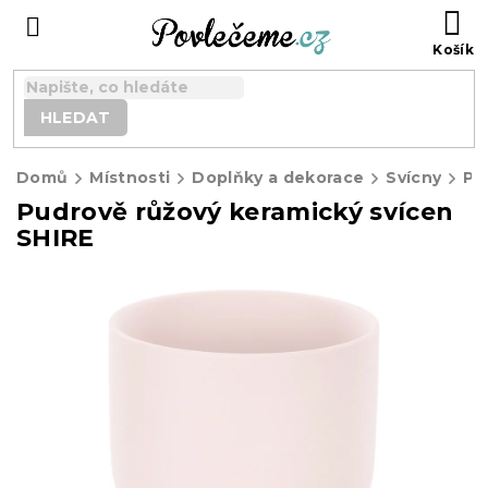
Přejít
N
na
K
obsah
HLEDAT
Domů
Místnosti
Doplňky a dekorace
Svícny
Pudrově růžový keramický svícen
SHIRE