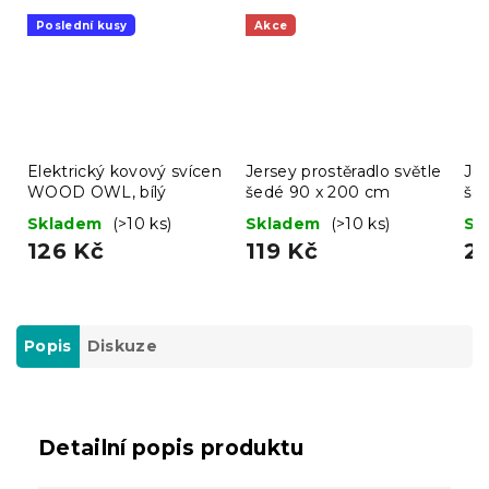
Poslední kusy
Akce
Elektrický kovový svícen
Jersey prostěradlo světle
Jer
WOOD OWL, bílý
šedé 90 x 200 cm
še
Skladem
(>10 ks)
Skladem
(>10 ks)
Sk
126 Kč
119 Kč
2
Popis
Diskuze
Detailní popis produktu