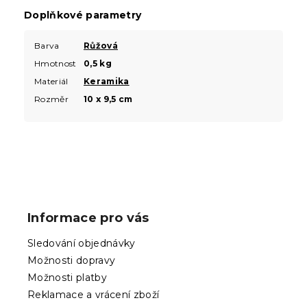
Doplňkové parametry
Barva
Růžová
Hmotnost
0,5 kg
Materiál
Keramika
Rozměr
10 x 9,5 cm
Z
á
p
Informace pro vás
a
t
Sledování objednávky
í
Možnosti dopravy
Možnosti platby
Reklamace a vrácení zboží