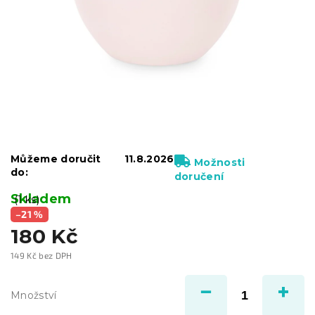
Můžeme doručit
11.8.2026
Možnosti
do:
doručení
Skladem
(1 ks)
–21 %
180 Kč
149 Kč bez DPH
Měrná
cena:
Množství