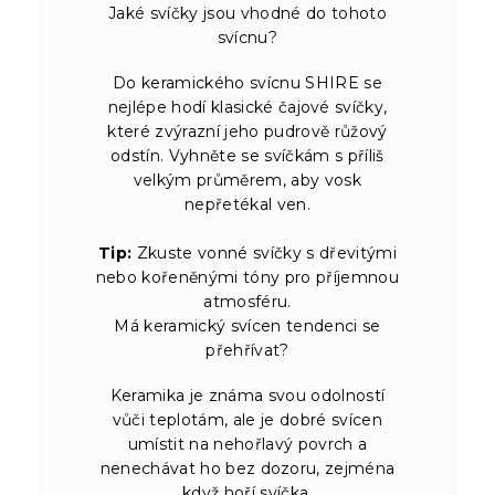
Jaké svíčky jsou vhodné do tohoto
svícnu?
Do keramického svícnu SHIRE se
nejlépe hodí klasické čajové svíčky,
které zvýrazní jeho pudrově růžový
odstín. Vyhněte se svíčkám s příliš
velkým průměrem, aby vosk
nepřetékal ven.
Tip:
Zkuste vonné svíčky s dřevitými
nebo kořeněnými tóny pro příjemnou
atmosféru.
Má keramický svícen tendenci se
přehřívat?
Keramika je známa svou odolností
vůči teplotám, ale je dobré svícen
umístit na nehořlavý povrch a
nenechávat ho bez dozoru, zejména
když hoří svíčka.