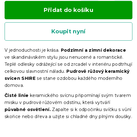
Přidat do košíku
Koupit nyní
V jednoduchosti je krása.
Podzimní a zimní dekorace
ve skandinávském stylu jsou nenucené a romantické.
Teplé odlesky odrážející se od zrcadel v interiéru podtrhují
celkovou slavnostní náladu.
Pudrově růžový keramický
svícen SHIRE
se stane ozdobou každého moderního
domova.
Čisté linie
keramického svícnu připomínají svým tvarem
misku v pudrově růžovém odstínu, která vytváří
půvabné osvětlení.
Zapalte si k odpočinku svíčku s vůní
skořice nebo dřeva a užijte si chladné dny plnými doušky.