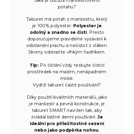
Jaká je údržba manšestrového
potahu?
Taburet má potah z manšestru, který
je 100% polyester.
Polyester je
odolný a snadno se čistí
. Přesto
doporučujeme pravidelné vysávání k
odstranění prachu a nečistot z vláken.
Skvrny odstraňte vlhkým hadříkem.
Tip:
Při čištění vždy testujte čisticí
prostředek na malém, nenápadném
místě.
Vydrží taburet časté používání?
Díky použití kvalitních materiálů, jako
je manšestr a pevná konstrukce, je
taburet SMART navržen tak, aby
zvládal běžné denní používání.
Je
ideální pro příležitostné sezení
nebo jako podpěrka nohou
.