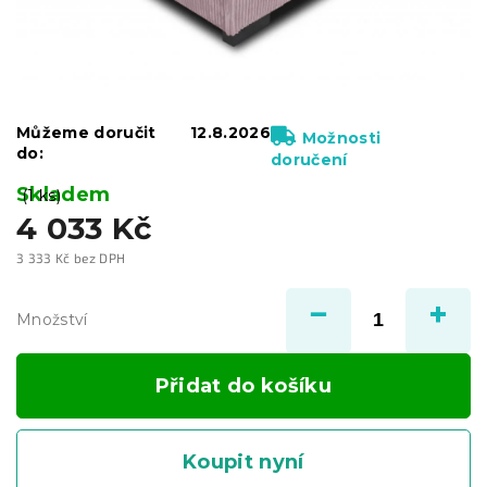
Můžeme doručit
12.8.2026
Možnosti
do:
doručení
Skladem
(1 ks)
4 033 Kč
3 333 Kč bez DPH
Měrná
cena:
Množství
Přidat do košíku
Koupit nyní