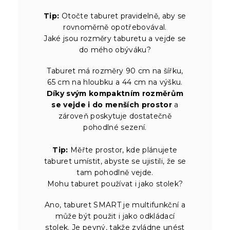
Tip:
Otočte taburet pravidelně, aby se
rovnoměrně opotřebovával.
Jaké jsou rozměry taburetu a vejde se
do mého obýváku?
Taburet má rozměry 90 cm na šířku,
65 cm na hloubku a 44 cm na výšku.
Díky svým kompaktním rozměrům
se vejde i do menších prostor
a
zároveň poskytuje dostatečně
pohodlné sezení.
Tip:
Měřte prostor, kde plánujete
taburet umístit, abyste se ujistili, že se
tam pohodlně vejde.
Mohu taburet používat i jako stolek?
Ano, taburet SMART je multifunkční a
může být použit i jako odkládací
stolek. Je pevný, takže zvládne unést