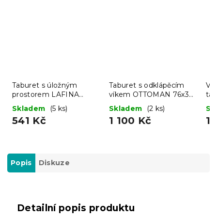
Taburet s úložným
Taburet s odklápěcím
Ví
prostorem LAFINA
víkem OTTOMAN 76x38
ta
38x38 cm, šedý
cm, tmavě šedý
Skladem
(5 ks)
Skladem
(2 ks)
Sk
541 Kč
1 100 Kč
1 
Popis
Diskuze
Detailní popis produktu