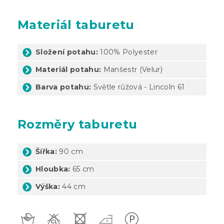
Materiál taburetu
Složení potahu:
100% Polyester
Materiál potahu:
Manšestr (Velur)
Barva potahu:
Světle růžová - Lincoln 61
Rozměry taburetu
Šířka:
90 cm
Hloubka:
65 cm
Výška:
44 cm