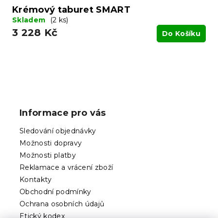
Krémový taburet SMART
Skladem
(2 ks)
3 228 Kč
Do Košíku
Z
á
p
Informace pro vás
a
t
Sledování objednávky
í
Možnosti dopravy
Možnosti platby
Reklamace a vrácení zboží
Kontakty
Obchodní podmínky
Ochrana osobních údajů
Etický kodex