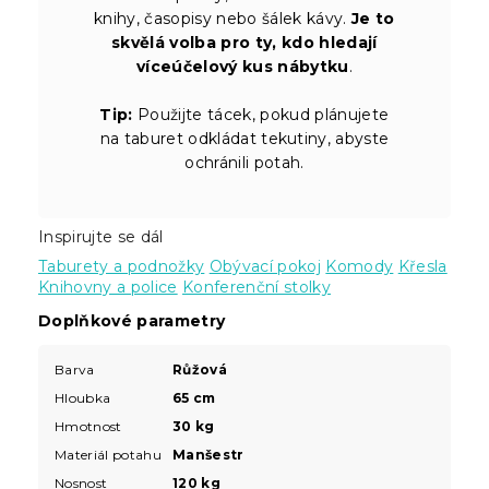
knihy, časopisy nebo šálek kávy.
Je to
skvělá volba pro ty, kdo hledají
víceúčelový kus nábytku
.
Tip:
Použijte tácek, pokud plánujete
na taburet odkládat tekutiny, abyste
ochránili potah.
Inspirujte se dál
Taburety a podnožky
Obývací pokoj
Komody
Křesla
Knihovny a police
Konferenční stolky
Doplňkové parametry
Barva
Růžová
Hloubka
65 cm
Hmotnost
30 kg
Materiál potahu
Manšestr
Nosnost
120 kg