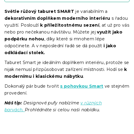
Světle růžový taburet SMART
je variabilním a
dekorativním doplňkem moderního interiéru
s řadou
využití. Poslouží
k příležitostnému sezení
, ať už pro vás
nebo pro nečekanou návštěvu. Můžete jej
využít jako
podpěrku nohou
, díky které si mnohem lépe
odpočinete. A v neposlední řadě se dá použít
i jako
odkládací stolek.
Taburet Smart je ideálním doplňkem interiéru, protože se
nijak nemusí přizpůsobovat zařízení místnosti. Hodí se
k
modernímu i klasickému nábytku
.
Dokonalý pár bude tvořit
s pohovkou Smart
ve stejném
provedení.
Náš tip:
Designové pufy nabízíme
v různých
barvách.
Prohlédněte si celou naši nabídku.