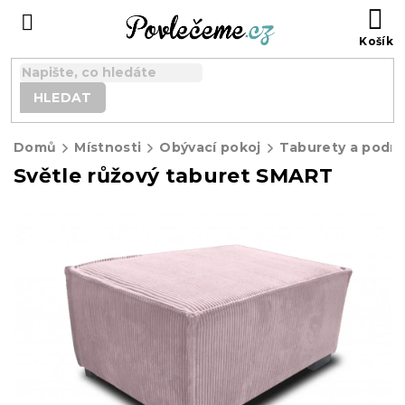
Přejít
N
na
K
obsah
HLEDAT
Domů
Místnosti
Obývací pokoj
Taburety a podn
Světle růžový taburet SMART