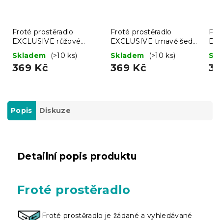
Froté prostěradlo
Froté prostěradlo
Fro
EXCLUSIVE růžové
EXCLUSIVE tmavě šedé
EX
200x220 cm
200x220 cm
20
Skladem
(>10 ks)
Skladem
(>10 ks)
Sk
369 Kč
369 Kč
3
Popis
Diskuze
Detailní popis produktu
Froté prostěradlo
Froté prostěradlo je žádané a vyhledávané