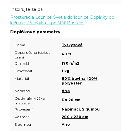
Inspirujte se dál
Prostěradla
Ložnice
Světla do ložnice
Doplňky do
ložnice
Přikrývka a polštář
Postele
Doplňkové parametry
Barva
Tyrkysová
Doporučená teplota
40 °C
praní
Gramáž
170 g/m2
Hmotnost
1 kg
Materiál
80% bavlna | 20%
polyester
Napínací
Ano
Optimální výška
Do 20 cm
matrace
Provedení
Napínací, S gumou
Rozměr
200 x 220 cm
S gumou
Ano