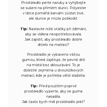
Prostěradlo perte naruby a vyhýbejte
se sušení na přímém slunci. Polyester
v látce pomáhá barvám zůstat živé,
ale slunce je může poškodit.
Tip:
Nastavte nižší otáčky při ždímání,
aby se vlákna neopotřebovávala.
Jak zajistit, aby prostěradlo dobře
drželo na matraci?
Prostěradlo je vybaveno všitou
gumou, která zajišťuje, že pevně drží
na místě bez sklouzávání. To je
důležité zejména u dvoulůžkových
matrací, kde je potřeba větší stabilita.
Tip:
Před použitím poprvé
prostěradlo vyperte, aby se guma
nasadila.
Jak často bych měl prostěradlo prát?