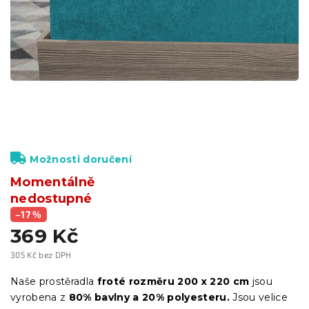
Možnosti doručení
Momentálně
nedostupné
–17 %
369 Kč
305 Kč bez DPH
Měrná
cena:
Naše prostěradla
froté
rozměru 200 x 220 cm
jsou
vyrobena z
80
% bavlny a 20% polyesteru.
Jsou velice