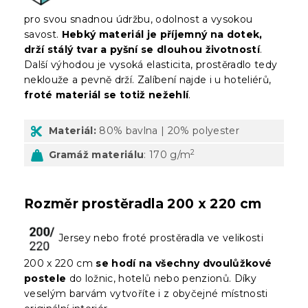
pro svou snadnou údržbu, odolnost a vysokou
savost.
Hebký materiál je příjemný na dotek,
drží stálý tvar a pyšní se dlouhou životností
.
Další výhodou je vysoká elasticita, prostěradlo tedy
neklouže a pevně drží. Zalíbení najde i u hoteliérů,
froté materiál se totiž nežehlí
.
Materiál:
80% bavlna | 20% polyester
2
Gramáž materiálu
: 170 g/m
Rozměr prostěradla 200 x 220 cm
Jersey nebo froté prostěradla ve velikosti
200 x 220 cm
se hodí na všechny dvoulůžkové
postele
do ložnic, hotelů nebo penzionů. Díky
veselým barvám vytvoříte i z obyčejné místnosti