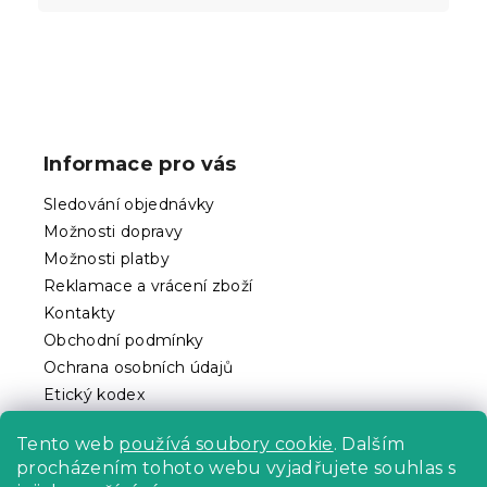
Z
á
p
Informace pro vás
a
t
Sledování objednávky
í
Možnosti dopravy
Možnosti platby
Reklamace a vrácení zboží
Kontakty
Obchodní podmínky
Ochrana osobních údajů
Etický kodex
Pro partnery
Tento web
používá soubory cookie
. Dalším
procházením tohoto webu vyjadřujete souhlas s