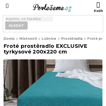
Přejít
N
na
K
obsah
HLEDAT
Domů
Místnosti
Ložnice
Prostěradla
Froté prostěradlo EXCLUSIVE
tyrkysové 200x220 cm